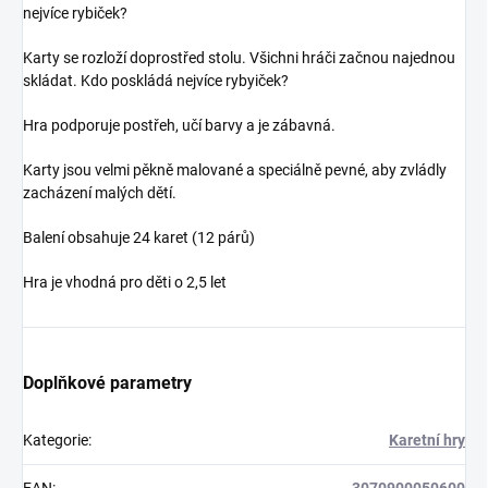
nejvíce rybiček?
Karty se rozloží doprostřed stolu. Všichni hráči začnou najednou
skládat. Kdo poskládá nejvíce rybyiček?
Hra podporuje postřeh, učí barvy a je zábavná.
Karty jsou velmi pěkně malované a speciálně pevné, aby zvládly
zacházení malých dětí.
Balení obsahuje 24 karet (12 párů)
Hra je vhodná pro děti o 2,5 let
Doplňkové parametry
Kategorie
:
Karetní hry
EAN
:
3070900050600