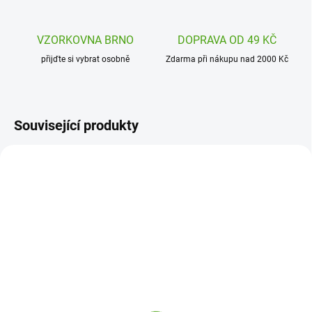
VZORKOVNA BRNO
DOPRAVA OD 49 KČ
přijďte si vybrat osobně
Zdarma při nákupu nad 2000 Kč
Související produkty
DJ09961
DJ05153
SKLADEM
ODESLÁNÍ DO 7 DNÍ
(1 KS)
Djeco Cartum Magus -
Djeco Karetní hra
Kouzelnické karty s 20
Zanimatch