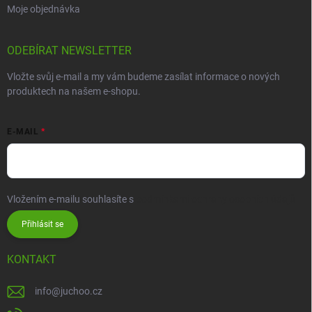
Moje objednávka
ODEBÍRAT NEWSLETTER
Vložte svůj e-mail a my vám budeme zasílat informace o nových
produktech na našem e-shopu.
E-MAIL
Vložením e-mailu souhlasíte s
podmínkami ochrany osobních údajů
Přihlásit se
KONTAKT
info
@
juchoo.cz