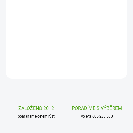
DORUČENÍ
−
+
Přidat do košíku
Karetní hra pro nejmenší hráče Malá rybky od Djeco je zábavná
postřehová hra s jednoduchými pravidly. Kdo poskládá nejvíce
rybiček?
DETAILNÍ INFORMACE
ZEPTAT SE
HLÍDAT
ZALOŽENO 2012
PORADÍME S VÝBĚREM
pomáháme dětem růst
volejte 605 233 630