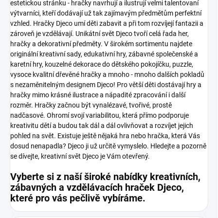
estetickou stránku - hračky navrhují a ilustrují velmi talentovaní
výtvarníci, kteří dodávají už tak zajímavým předmětům perfektní
vzhled. Hračky Djeco umí děti zabavit a při tom rozvíjejí fantazii a
zároveň je vzdělávají.
Unikátní svět Djeco tvoří celá řada her,
hračky a dekorativní předměty. V širokém sortimentu najdete
originální kreativní sady, edukativní hry, zábavné společenské a
karetní hry, kouzelné dekorace do dětského pokojíčku, puzzle,
vysoce kvalitní dřevěné hračky a mnoho - mnoho dalších pokladů
s nezaměnitelným designem Djeco!
Pro větší děti dostávají hry a
hračky mimo krásné ilustrace a nápadité zpracování i další
rozměr. Hračky začnou být vynalézavé, tvořivé, prostě
nadčasové. Ohromí svojí variabilitou, která přímo podporuje
kreativitu dětí a budou tak dál a dál ovlivňovat a rozvíjet jejich
pohled na svět.
Existuje ještě nějaká hra nebo hračka, která Vás
dosud nenapadla? Djeco ji už určitě vymyslelo. Hledejte a pozorně
se dívejte, kreativní svět Djeco je Vám otevřený.
Vyberte si z naší široké nabídky kreativních,
zábavných a vzdělávacích hraček Djeco,
které pro vás pečlivě vybíráme.