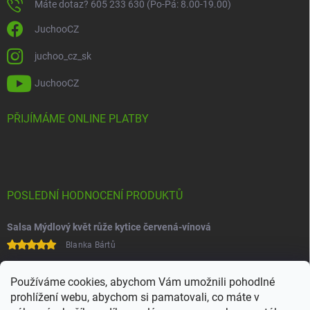
Máte dotaz? 605 233 630 (Po-Pá: 8.00-19.00)
JuchooCZ
juchoo_cz_sk
JuchooCZ
PŘIJÍMÁME ONLINE PLATBY
POSLEDNÍ HODNOCENÍ PRODUKTŮ
Salsa Mýdlový květ růže kytice červená-vínová
Blanka Bártů
Paní na telefonu velice ochotná
Používáme cookies, abychom Vám umožnili pohodlné
prohlížení webu, abychom si pamatovali, co máte v