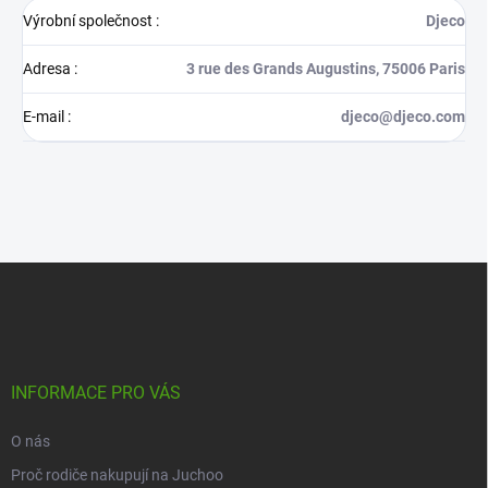
Výrobní společnost
:
Djeco
Adresa
:
3 rue des Grands Augustins, 75006 Paris
E-mail
:
djeco@djeco.com
Z
á
p
a
t
í
INFORMACE PRO VÁS
O nás
Proč rodiče nakupují na Juchoo