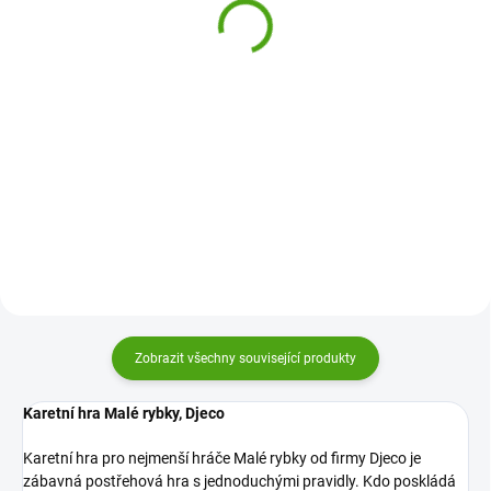
triky
360 Kč
440 Kč
Do košíku
Do košíku
Zábavná postřehová karetní hra
Objevte svět kouzel a magie. S
Zanimatch od firmy Djeco je
Cartum Magus od Djeco si děti
tréninkem na rychlost a postřeh.
vyzkouší 20 karetních triků díky
Zbavte se co nejrychleji svých
speciálním kartám. Sada je
karet.
provede kouzelnickým uměním a
zlepší jejich logiku a...
Zobrazit všechny související produkty
Karetní hra Malé rybky, Djeco
Karetní hra pro nejmenší hráče Malé rybky od firmy Djeco je
zábavná postřehová hra s jednoduchými pravidly. Kdo poskládá