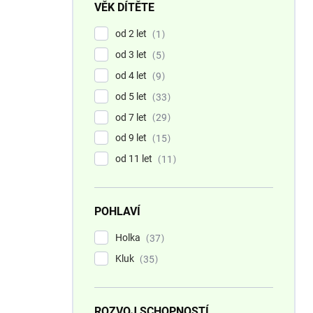
VĚK DÍTĚTE
od 2 let
1
od 3 let
5
od 4 let
9
od 5 let
33
od 7 let
29
od 9 let
15
od 11 let
11
POHLAVÍ
Holka
37
Kluk
35
ROZVOJ SCHOPNOSTÍ