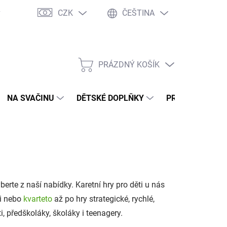
CZK
ČEŠTINA
y
Ochrana osobních údajů
Jak nakupovat
Moje objednávka
PRÁZDNÝ KOŠÍK
NÁKUPNÍ
KOŠÍK
NA SVAČINU
DĚTSKÉ DOPLŇKY
PRO DOSPĚLÉ
erte z naší nabídky. Karetní hry pro děti u nás
i nebo
kvarteto
až po hry strategické, rychlé,
, předškoláky, školáky i teenagery.