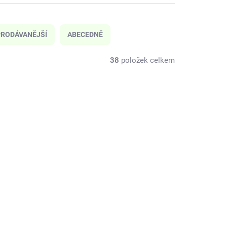
RODÁVANĚJŠÍ
ABECEDNĚ
38
položek celkem
NOVINKA
J05120
DJ05059
KLADEM
ODESLÁNÍ DO 7 DNÍ
(2 KS)
Djeco Držák na karty
 Tip
Pes