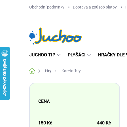
Přejít
Obchodní podmínky
Doprava a způsob platby
na
obsah
JUCHOO TIP
PLYŠÁCI
HRAČKY DLE 
Domů
Hry
Karetní hry
P
o
s
CENA
t
r
a
n
150
Kč
440
Kč