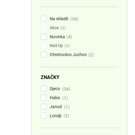
n
í
p
Na skladě
34
a
Akce
n
0
e
Novinka
4
l
Náš tip
0
Otestováno Juchoo
2
ZNAČKY
Djeco
34
Haba
1
Janod
1
Londji
2