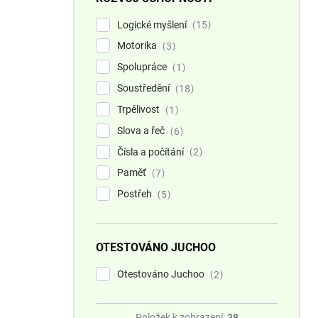
Logické myšlení
15
Motorika
3
Spolupráce
1
Soustředění
18
Trpělivost
1
Slova a řeč
6
Čísla a počítání
2
Paměť
7
Postřeh
5
OTESTOVÁNO JUCHOO
Otestováno Juchoo
2
Položek k zobrazení:
38