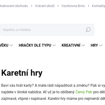
Hodnocení obchodu
Vrácení zboží
Vzorkovna Brno
Kontakt
Hledat
VĚKU
HRAČKY DLE TYPU
KREATIVNÍ
HRY
Karetní hry
Baví vás hrát karty? A máte rádi nápaditost a změnu? Pak si vyb
najdete v široké nabídce. Ať už je to oblíbený
Černý Petr
pro dět
zajímavé, vtipné i napínavé. Karetní hry máme pro nejmenší děti