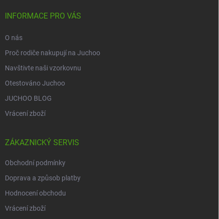
r
t
v
í
INFORMACE PRO VÁS
k
y
O nás
v
ý
Proč rodiče nakupují na Juchoo
p
i
Navštivte naši vzorkovnu
s
Otestováno Juchoo
u
JUCHOO BLOG
Vrácení zboží
ZÁKAZNICKÝ SERVIS
Obchodní podmínky
Doprava a způsob platby
Hodnocení obchodu
Vrácení zboží