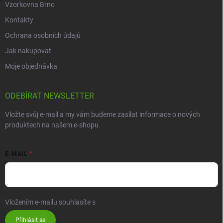
Vzorkovna Brno
Kontakty
Ochrana osobních údajů
Jak nakupovat
Moje objednávka
ODEBÍRAT NEWSLETTER
Vložte svůj e-mail a my vám budeme zasílat informace o nových
produktech na našem e-shopu.
E-MAIL
Vložením e-mailu souhlasíte s
podmínkami ochrany osobních údajů
Přihlásit se