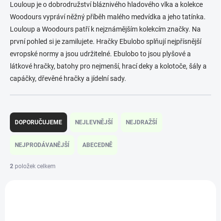
Louloup je o dobrodružství bláznivého hladového vlka a kolekce
Woodours vypráví něžný příběh malého medvídka a jeho tatínka.
Louloup a Woodours patří k nejznámějším kolekcím značky. Na
první pohled si je zamilujete. Hračky Ebulobo splňují nejpřísnější
evropské normy a jsou udržitelné.
Ebulobo to jsou plyšové a
látkové hračky, batohy pro nejmenší, hrací deky a kolotoče, šály a
capáčky, dřevěné hračky a jídelní sady.
Ř
a
DOPORUČUJEME
NEJLEVNĚJŠÍ
NEJDRAŽŠÍ
z
e
NEJPRODÁVANĚJŠÍ
ABECEDNĚ
n
í
2
položek celkem
p
V
r
ý
o
E50018
p
d
i
u