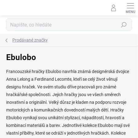
Přejít
na
obsah
Hledat
Prodávané značky
Ebulobo
Francouzské hračky Ebulobo navrhla známá designérská dvojice
Anna Lelong a Ferdinand Lecomte, kteří se celý život věnují
designu hraček. Ve svém studiu dříve pracovali pro známé
hračkářské společnosti. Jejich hračky jsou ve všech směrech
inovativní a originální. Velký důraz je kladen na podporu rozvoje
motorických a komunikačních dovedností malých dětí.
Hračky
Ebulobo vynikají svou unikátní stylizací, nápaditostí, hravostí a
kombinací materiálů a barev. Jednotlivé kolekce Ebulobo mají své
vlastní příběhy, které se odráží v jednotlivých hračkách. Kolekce