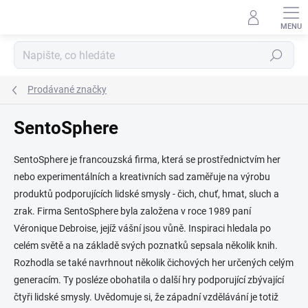
Přejít
na
obsah
Hledat
Prodávané značky
SentoSphere
SentoSphere je francouzská firma, která se prostřednictvím her
nebo experimentálních a kreativních sad zaměřuje na výrobu
produktů podporujících lidské smysly - čich, chuť, hmat, sluch a
zrak.
Firma SentoSphere byla založena v roce 1989 paní
Véronique Debroise, jejíž vášní jsou vůně. Inspiraci hledala po
celém světě a na základě svých poznatků sepsala několik knih.
Rozhodla se také navrhnout několik čichových her určených celým
generacím. Ty posléze obohatila o další hry podporující zbývající
čtyři lidské smysly. Uvědomuje si, že západní vzdělávání je totiž