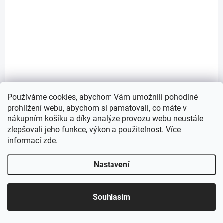
SSP256
Používáme cookies, abychom Vám umožnili pohodlné
prohlížení webu, abychom si pamatovali, co máte v
nákupním košíku a díky analýze provozu webu neustále
zlepšovali jeho funkce, výkon a použitelnost. Více
informací
zde
.
Nastavení
ODESLÁNÍ DO 7 DNÍ
SentoSphere Vyrob si své lázně
Souhlasím
969 Kč
Do košíku