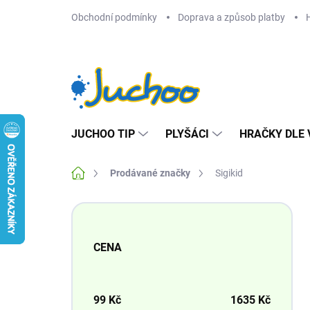
Přejít
Obchodní podmínky
Doprava a způsob platby
na
obsah
JUCHOO TIP
PLYŠÁCI
HRAČKY DLE 
Domů
Prodávané značky
Sigikid
P
o
s
CENA
t
r
a
n
99
Kč
1635
Kč