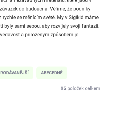
dních a nezávadných materiálů, které jsou v
áš závazek do budoucna. Věříme, že podniky
m rychle se měnícím světě.
My v Sigikid máme
 byly sami sebou, aby rozvíjely svoji fantazii,
h zvědavost a přirozeným způsobem je
RODÁVANĚJŠÍ
ABECEDNĚ
95
položek celkem
25381
25377