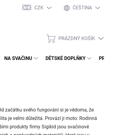
CZK
ČEŠTINA
y
Ochrana osobních údajů
Jak nakupovat
Moje objednávka
PRÁZDNÝ KOŠÍK
NÁKUPNÍ
KOŠÍK
NA SVAČINU
DĚTSKÉ DOPLŇKY
PRO DOSPĚLÉ
. Od začátku svého fungování si je vědoma, že
lita je velmi důležitá. Provází ji moto: Rodinná
ími produkty firmy Sigikid jsou svačinové