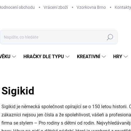
Hodnocení obchodu
Vrácení zboží
Vzorkovna Brno
Kontakt
Hledat
VĚKU
HRAČKY DLE TYPU
KREATIVNÍ
HRY
Sigikid
Sigikid je německá společnost opírající se o 150 letou historii
zákazníci nejsou jen čísla a že spolehlivost, vášeň a profesiona
firma se stylem – Pro rodiny s dětmi od rodin.
Nejvyhledávanějš