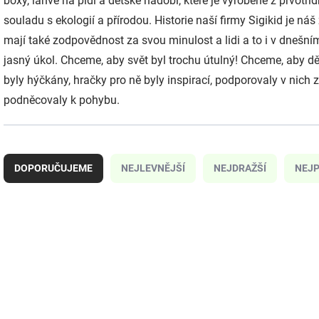
boxy, láhve na pidí a dětské nádobí, které je vyrobené z prvotří
souladu s ekologií a přírodou.
Historie naší firmy Sigikid je n
mají také zodpovědnost za svou minulost a lidi a to i v dnešní
jasný úkol. Chceme, aby svět byl trochu útulný! Chceme, aby děti
byly hýčkány, hračky pro ně byly inspirací, podporovaly v nic
podněcovaly k pohybu.
Ř
a
DOPORUČUJEME
NEJLEVNĚJŠÍ
NEJDRAŽŠÍ
NEJP
z
e
n
í
V
p
ý
25382
r
p
o
i
d
s
u
p