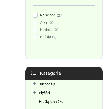
n
í
p
Na skladě
27
a
Akce
n
0
e
Novinka
0
l
Náš tip
0
Kategorie
Přeskočit
kategorie
Juchoo tip
Plyšáci
Hračky dle věku