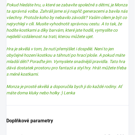
Pokud hledáte hru, u které se zabavíte společně s dětmi, je Monza
ta správná volba. Zahráli jsme si ji napříč generacemi a bavila nás
všechny. Protože koho by nebavilo závodit? Vaším cílem je být co
nejrychleji v cíli. Musíte vyhodnotit správnou cestu. A to tak, že
hodíte kostkami a díky barvám, které jste hodili, vymyslíte co
nejdelší vzdálenost na trati, kterou můžete ujet.
Hra je skvělá v tom, že nutí přemýšlet i dospělé. Není to jen
obyčejné hození kostkou a táhnutí po hrací ploše. A pokud máte
mladší děti? Poraďte jim. Vymyslete snadnější pravidla. Tato hra
dává dostatek prostoru pro fantazii a styl hry. Hrát můžete třeba
s méně kostkami.
Monza je prostě skvělá a doporučila bych ji do každé rodiny. Ať
máte doma kluky nebo holky :) Lenka
Doplňkové parametry