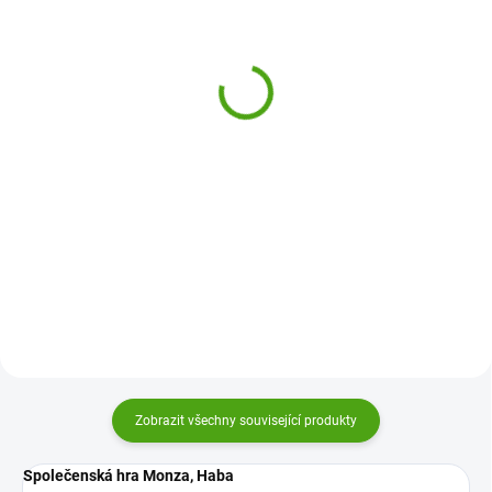
(1 KS)
ODESLÁNÍ DO 7 DNÍ
Djeco Karetní hra
Djeco Karetní hra Piou
Šťastné rodinky
Piou
210 Kč
230 Kč
Do košíku
Do košíku
Karetní hra od firmy Djeco na
Strategická karetní hra Piou Piou
principu kvarteta. Co se však
od firmy Djeco zabaví celou
stane, pokud je do kvarteta
rodinu. Kdo získá jako první 3
potřeba karet 6 a ne jen 4?
kuřata? Chce to štěstí, taktiku a
Nasbírejte celé zvířecí rodinky.
přemýšlení.
Zobrazit všechny související produkty
Společenská hra Monza, Haba