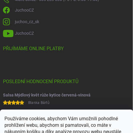
JuchooCZ
juchoo_cz_sk
JuchooCZ
PŘIJÍMÁME ONLINE PLATBY
POSLEDNÍ HODNOCENÍ PRODUKTŮ
Salsa Mýdlový květ růže kytice červená-vínová
Blanka Bártů
Paní na telefonu velice ochotná
Používáme cookies, abychom Vám umožnili pohodlné
prohlížení webu, abychom si pamatovali, co máte v
nákupním košíku a díky analýze provozu webu neustále