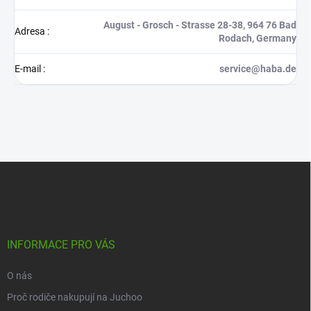
August - Grosch - Strasse 28-38, 964 76 Bad
Adresa
:
Rodach, Germany
E-mail
:
service@haba.de
Z
á
p
a
t
í
INFORMACE PRO VÁS
O nás
Proč rodiče nakupují na Juchoo