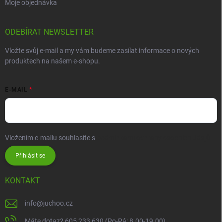
Moje objednávka
ODEBÍRAT NEWSLETTER
Vložte svůj e-mail a my vám budeme zasílat informace o nových
produktech na našem e-shopu.
E-MAIL
Vložením e-mailu souhlasíte s
podmínkami ochrany osobních údajů
Přihlásit se
KONTAKT
info
@
juchoo.cz
Máte dotaz? 605 233 630 (Po-Pá: 8.00-19.00)