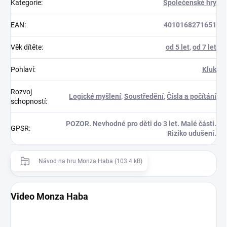
Kategorie
:
Společenské hry
EAN
:
4010168271651
Věk dítěte
:
od 5 let
,
od 7 let
Pohlaví
:
Kluk
Rozvoj
Logické myšlení
,
Soustředění
,
Čísla a počítání
schopností
:
POZOR. Nevhodné pro děti do 3 let. Malé části.
GPSR
:
Riziko udušení.
Návod na hru Monza Haba (103.4 kB)
Video Monza Haba