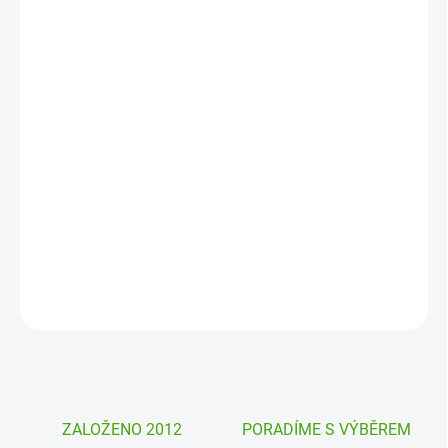
DORUČIT DO:
12. 8. 2026
MOŽNOSTI
DORUČENÍ
−
+
Přidat do košíku
Společenská hra Monza od firmy Haba jsou závody aut. Ale ne
ledajaké. Musíte přemýšlet a taktizovat tak, abyste vyhráli. Kostky
vám určují postup vpřed.
DETAILNÍ INFORMACE
ZEPTAT SE
HLÍDAT
ZALOŽENO 2012
PORADÍME S VÝBĚREM