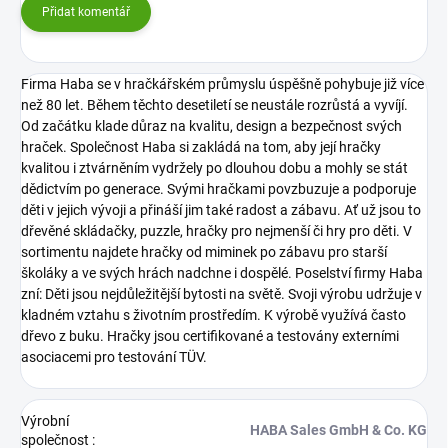
Přidat komentář
Firma Haba se v hračkářském průmyslu úspěšně pohybuje již více
než 80 let. Během těchto desetiletí se neustále rozrůstá a vyvíjí.
Od začátku klade důraz na kvalitu, design a bezpečnost svých
hraček.
Společnost Haba si zakládá na tom, aby její hračky
kvalitou i ztvárněním vydržely po dlouhou dobu a mohly se stát
dědictvím po generace.
Svými hračkami povzbuzuje a podporuje
děti v jejich vývoji a přináší jim také radost a zábavu. Ať už jsou to
dřevěné skládačky, puzzle, hračky pro nejmenší či hry pro děti.
V
sortimentu najdete hračky od miminek po zábavu pro starší
školáky a ve svých hrách nadchne i dospělé. Poselství firmy Haba
zní: Děti jsou nejdůležitější bytosti na světě.
Svoji výrobu udržuje v
kladném vztahu s životním prostředím. K výrobě využívá často
dřevo z buku. Hračky jsou certifikované a testovány externími
asociacemi pro testování TÜV.
Výrobní
HABA Sales GmbH & Co. KG
společnost
: