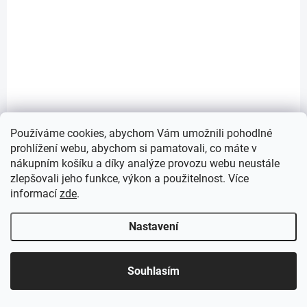
ARTM194
Používáme cookies, abychom Vám umožnili pohodlné
prohlížení webu, abychom si pamatovali, co máte v
nákupním košíku a díky analýze provozu webu neustále
zlepšovali jeho funkce, výkon a použitelnost. Více
informací
zde
.
Nastavení
Souhlasím
SKLADEM
(2 KS)