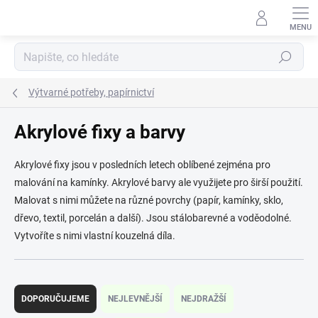
Přejít
na
obsah
Hledat
Výtvarné potřeby, papírnictví
Akrylové fixy a barvy
Akrylové fixy jsou v posledních letech oblíbené zejména pro
malování na kamínky. Akrylové barvy ale využijete pro širší použití.
Malovat s nimi můžete na různé povrchy (papír, kamínky, sklo,
dřevo, textil, porcelán a další). Jsou stálobarevné a voděodolné.
Vytvoříte s nimi vlastní kouzelná díla.
Ř
a
DOPORUČUJEME
NEJLEVNĚJŠÍ
NEJDRAŽŠÍ
z