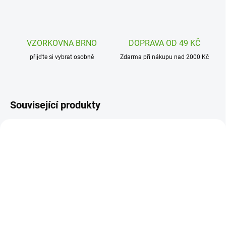
VZORKOVNA BRNO
DOPRAVA OD 49 KČ
přijďte si vybrat osobně
Zdarma při nákupu nad 2000 Kč
Související produkty
DJ05078
DJ00830
SKLADEM
(2 KS)
SKLADEM
(2 KS)
Djeco Karetní hra Černý