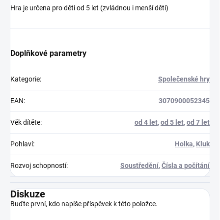
Hra je určena pro děti od 5 let (zvládnou i menší děti)
Doplňkové parametry
Kategorie
:
Společenské hry
EAN
:
3070900052345
Věk dítěte
:
od 4 let
,
od 5 let
,
od 7 let
Pohlaví
:
Holka
,
Kluk
Rozvoj schopností
:
Soustředění
,
Čísla a počítání
Diskuze
Buďte první, kdo napíše příspěvek k této položce.