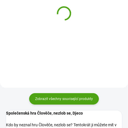
Djeco hra v kostky Piráti
Petr Misti´Loup
330 Kč
220 Kč
Do košíku
Do košíku
Hra v kostky Piráti od Djeco je
Karetní hra Černý Petr od firmy
napínavá pirátská kostková hra
Djeco je zábavná hra pro celou
pro děti od 7 let. Vsaďte si,
rodinu. Klasická hra s krásnými
házejte kostkami, plňte výzvu,
malovanými obrázky, kterou
sbírejte zlaťáky a vyhrajte! Vydáte
vezmete všude s sebou.
se hledat poklad...
Zobrazit všechny související produkty
Společenská hra Člověče, nezlob se, Djeco
Kdo by neznal hru Člověče, nezlob se? Tentokrát ji můžete mít v