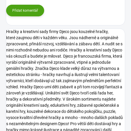
Přidat komentář
Hračky a kreativní sady firmy Djeco jsou kouzelné hračky,
které zaujmou děti v každém věku. Jsou nádherně a originálně
zpracované, přináší rozvoj, vzdělávání a zábavu dětí. A nudit se s
nimi rozhodně nebudou ani rodiče. Hračky a kreativní sady Djeco
vás okouzlí a budete je milovat.
Djeco je francouzská firma, která
vyrábí originálně výtvarně zpracované, vtipné a jednoduše
geniální hračky. Značka Djeco klade velký důraz na výtvarnou a
estetickou stránku - hračky navrhují a ilustrují velmi talentovaní
výtvarníci, kteří dodávají už tak zajímavým předmětům perfektní
vzhled. Hračky Djeco umí děti zabavit a při tom rozvíjejí fantazii a
zároveň je vzdělávají.
Unikátní svět Djeco tvoří celá řada her,
hračky a dekorativní předměty. V širokém sortimentu najdete
originální kreativní sady, edukativní hry, zábavné společenské a
karetní hry, kouzelné dekorace do dětského pokojíčku, puzzle,
vysoce kvalitní dřevěné hračky a mnoho - mnoho dalších pokladů
s nezaměnitelným designem Djeco!
Pro větší děti dostávají hry a
hračky mimo krásné ilustrace a nápadité zpracování i další