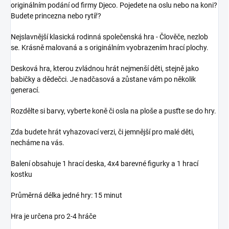
originálním podání od firmy Djeco. Pojedete na oslu nebo na koni?
Budete princezna nebo rytíř?
Nejslavnější klasická rodinná společenská hra - Člověče, nezlob
se. Krásně malovaná a s originálním vyobrazením hrací plochy.
Desková hra, kterou zvládnou hrát nejmenší děti, stejně jako
babičky a dědečci. Je nadčasová a zůstane vám po několik
generací.
Rozdělte si barvy, vyberte koně či osla na ploše a pusťte se do hry.
Zda budete hrát vyhazovací verzi, či jemnější pro malé děti,
necháme na vás.
Balení obsahuje 1 hrací deska, 4x4 barevné figurky a 1 hrací
kostku
Průměrná délka jedné hry: 15 minut
Hra je určena pro 2-4 hráče