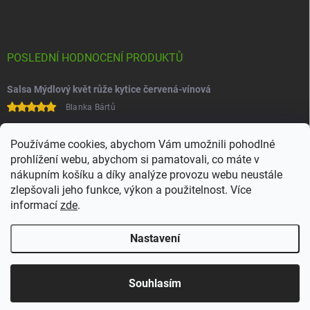
POSLEDNÍ HODNOCENÍ PRODUKTŮ
Salsa Mýdlový květ růže kytice červená-vínová
Blanka Bártů
Paní na telefonu velice ochotná
Používáme cookies, abychom Vám umožnili pohodlné
prohlížení webu, abychom si pamatovali, co máte v
nákupním košíku a díky analýze provozu webu neustále
zlepšovali jeho funkce, výkon a použitelnost. Více
informací
zde
.
Nastavení
Copyright 2026
Juchoo
. Všechna práva vyhrazena.
Upravit nastavení
cookies
Souhlasím
Vytvořil Shoptet