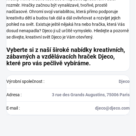
rozměr. Hračky začnou být vynalézavé, tvořivé, prostě
nadčasové. Ohromí svojí variabilitou, která přímo podporuje
kreativitu dětí a budou tak dál a dál ovlivňovat a rozvíjet jejich
pohled na svět.
Existuje ještě nějaká hra nebo hračka, která Vás
dosud nenapadla? Djeco ji už určitě vymyslelo. Hledejte a pozorně
se dívejte, kreativní svět Djeco je Vám otevřený.
Vyberte si z naší široké nabídky kreativních,
zábavných a vzdělávacích hraček Djeco,
které pro vás pečlivě vybíráme.
Výrobní společnost
:
Djeco
Adresa
:
3 rue des Grands Augustins, 75006 Paris
E-mail
:
djeco@djeco.com