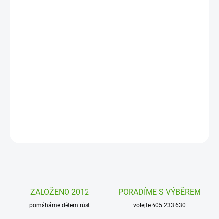
MOŽNOSTI
DORUČENÍ
−
+
Přidat do košíku
Kdo by neznal hru Člověče, nezlob se? Tentokrát ji můžete mít v
originálním podání od Djeco. Pojedete na oslu nebo na koni?
Budete princezna nebo rytíř?
DETAILNÍ INFORMACE
ZEPTAT SE
HLÍDAT
ZALOŽENO 2012
PORADÍME S VÝBĚREM
pomáháme dětem růst
volejte 605 233 630