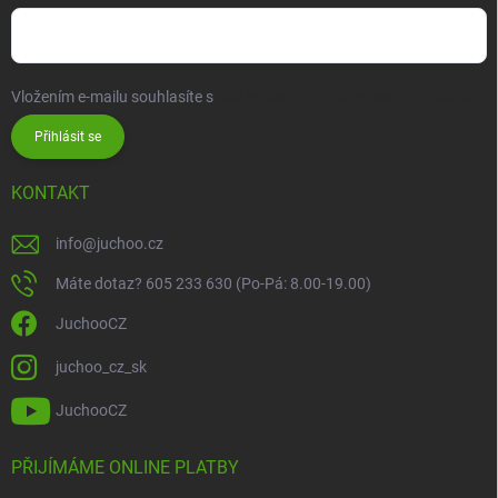
Vložením e-mailu souhlasíte s
podmínkami ochrany osobních údajů
Přihlásit se
KONTAKT
info
@
juchoo.cz
Máte dotaz? 605 233 630 (Po-Pá: 8.00-19.00)
JuchooCZ
juchoo_cz_sk
JuchooCZ
PŘIJÍMÁME ONLINE PLATBY