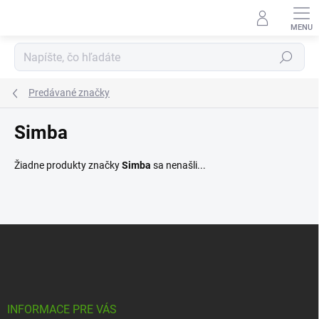
Prejsť
na
obsah
Hľadať
Predávané značky
Simba
Žiadne produkty značky
Simba
sa nenašli...
Z
á
p
ä
t
i
INFORMACE PRE VÁS