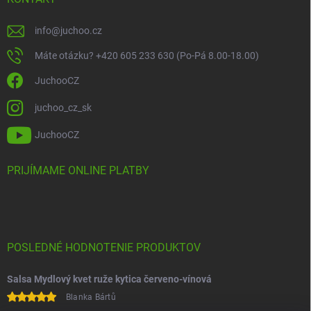
info
@
juchoo.cz
Máte otázku? +420 605 233 630 (Po-Pá 8.00-18.00)
JuchooCZ
juchoo_cz_sk
JuchooCZ
PRIJÍMAME ONLINE PLATBY
POSLEDNÉ HODNOTENIE PRODUKTOV
Salsa Mydlový kvet ruže kytica červeno-vínová
Blanka Bártů