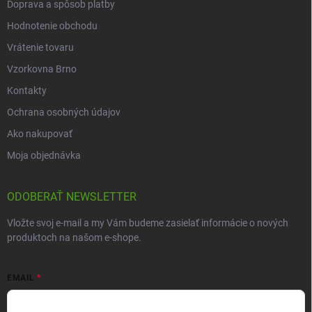
Doprava a spôsob platby
Hodnotenie obchodu
Vrátenie tovaru
Vzorkovna Brno
Kontakty
Ochrana osobných údajov
Ako nakupovať
Moja objednávka
ODOBERAŤ NEWSLETTER
Vložte svoj e-mail a my Vám budeme zasielať informácie o nových
produktoch na našom e-shope.
EMAIL