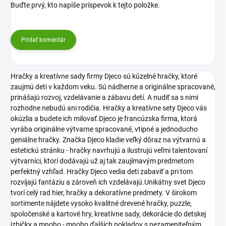
Buďte prvý, kto napíše príspevok k tejto položke.
Pridať komentár
Hračky a kreatívne sady firmy Djeco sú kúzelné hračky, ktoré
zaujmú deti v každom veku. Sú nádherne a originálne spracované,
prinášajú rozvoj, vzdelávanie a zábavu detí. A nudiť sa s nimi
rozhodne nebudú ani rodičia. Hračky a kreatívne sety Djeco vás
okúzlia a budete ich milovať.Djeco je francúzska firma, ktorá
vyrába originálne výtvarne spracované, vtipné a jednoducho
geniálne hračky. Značka Djeco kladie veľký dôraz na výtvarnú a
estetickú stránku - hračky navrhujú a ilustrujú veľmi talentovaní
výtvarníci, ktorí dodávajú už aj tak zaujímavým predmetom
perfektný vzhľad. Hračky Djeco vedia deti zabaviť a pri tom
rozvíjajú fantáziu a zároveň ich vzdelávajú.Unikátny svet Djeco
tvorí celý rad hier, hračky a dekoratívne predmety. V širokom
sortimente nájdete vysoko kvalitné drevené hračky, puzzle,
spoločenské a kartové hry, kreatívne sady, dekorácie do detskej
izbičky a mnoho - mnoho ďalších pokladov s nezameniteľným