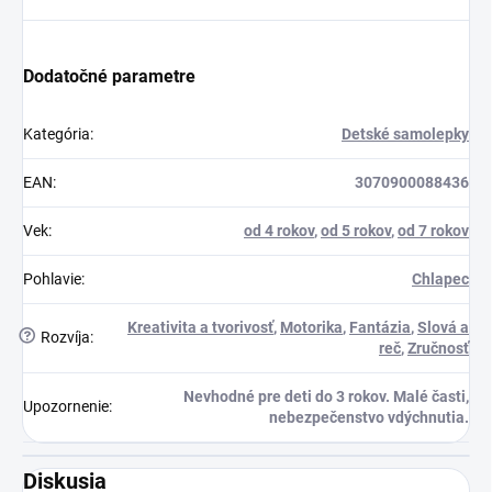
Dodatočné parametre
Kategória
:
Detské samolepky
EAN
:
3070900088436
Vek
:
od 4 rokov
,
od 5 rokov
,
od 7 rokov
Pohlavie
:
Chlapec
Kreativita a tvorivosť
,
Motorika
,
Fantázia
,
Slová a
?
Rozvíja
:
reč
,
Zručnosť
Nevhodné pre deti do 3 rokov. Malé časti,
Upozornenie
:
nebezpečenstvo vdýchnutia.
Diskusia