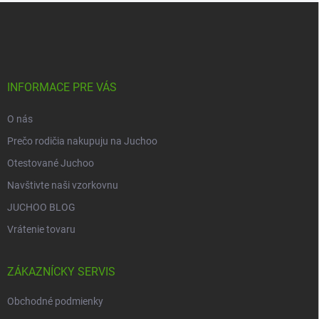
Z
á
p
ä
t
i
INFORMACE PRE VÁS
e
O nás
Prečo rodičia nakupuju na Juchoo
Otestované Juchoo
Navštivte naši vzorkovnu
JUCHOO BLOG
Vrátenie tovaru
ZÁKAZNÍCKY SERVIS
Obchodné podmienky