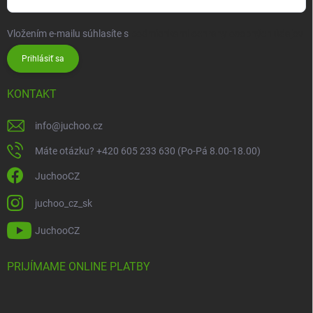
Vložením e-mailu súhlasíte s
podmienkami ochrany osobných údajov
Prihlásiť sa
KONTAKT
info
@
juchoo.cz
Máte otázku? +420 605 233 630 (Po-Pá 8.00-18.00)
JuchooCZ
juchoo_cz_sk
JuchooCZ
PRIJÍMAME ONLINE PLATBY