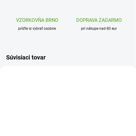
VZORKOVŇA BRNO
DOPRAVA ZADARMO
príďte si vybrať osobne
pri nákupe nad 80 eur
Súvisiaci tovar
DJ08884
DJ00055
SKLADOM
SKLADOM
(2 KS)
(1 KS)
Djeco Samolepky Párty
Djeco Moje prvé