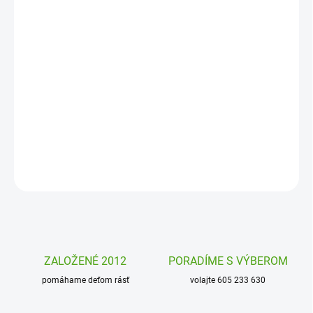
DORUČENIA
−
+
Pridať do košíka
Samolepky Dinosaury Djeco je sada 160 roztomilých samolepiek
pre deti, ideálna na tvorenie, hru aj vymýšľanie príbehov plných
fantázie.
DETAILNÉ INFORMÁCIE
OPÝTAŤ SA
STRÁŽIŤ
ZALOŽENÉ 2012
PORADÍME S VÝBEROM
pomáhame deťom rásť
volajte 605 233 630