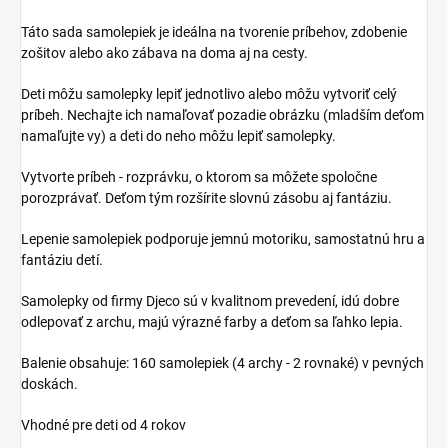
Táto sada samolepiek je ideálna na tvorenie príbehov, zdobenie
zošitov alebo ako zábava na doma aj na cesty.
Deti môžu samolepky lepiť jednotlivo alebo môžu vytvoriť celý
príbeh. Nechajte ich namaľovať pozadie obrázku (mladším deťom
namaľujte vy) a deti do neho môžu lepiť samolepky.
Vytvorte príbeh - rozprávku, o ktorom sa môžete spoločne
porozprávať. Deťom tým rozšírite slovnú zásobu aj fantáziu.
Lepenie samolepiek podporuje jemnú motoriku, samostatnú hru a
fantáziu detí.
Samolepky od firmy Djeco sú v kvalitnom prevedení, idú dobre
odlepovať z archu, majú výrazné farby a deťom sa ľahko lepia.
Balenie obsahuje: 160 samolepiek (4 archy - 2 rovnaké) v pevných
doskách.
Vhodné pre deti od 4 rokov