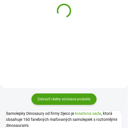
princezien
samolepky - Zvieratká z
lesa
3,71 €
5,57 €
Do košíka
Do košíka
Samolepky Párty princezien
Djeco nie sú len obyčajné
Kolekcia Moje prvé samolepky
samolepky. Môžete s nimi vytvoriť
Djeco prináša obrázky Zvieratká z
bál princezien a kráľovien, zaviesť
lesa, ktoré sa ľahko nalepujú, sú
ich do záhrady alebo na mslnou
dostatočne veľké a krásne
párty.
maľované.
Zobraziť všetky súvisiace produkty
Samolepky Dinosaury od firmy Djeco je
kreatívna sada
, ktorá
obsahuje 160 farebných maľovaných samolepiek s roztomilými
dinosaurami.