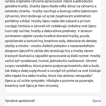
vyrába originálne výtvarne spracované, vtipné a jednoducho
geniálne hračky. Značka Djeco kladie veľký dôraz na výtvarnú a
estetickú stránku - hračky navrhujú a ilustrujú veľmi talentovaní
výtvarníci, ktorí dodávajú už aj tak zaujímavým predmetom
perfektný vzhľad. Hračky Djeco vedia deti zabaviť a pri tom
rozvíjajú fantáziu a zároveň ich vzdelávajú.Unikátny svet Djeco
tvorí celý rad hier, hračky a dekoratívne predmety. V širokom
sortimente nájdete vysoko kvalitné drevené hračky, puzzle,
spoločenské a kartové hry, kreatívne sady, dekorácie do detskej
izbičky a mnoho - mnoho ďalších pokladov s nezameniteľným
dizajnom Djeco!Pre väčšie deti dostávajú hry a hračky okrem
krásnych ilustrácií a nápadité spracovanie aj ďalší rozmer. Hračky
začnú byť vynaliezavé, tvorivé, jednoducho nadčasové. Ohromí
svojou variabilitou, ktorá priamo podporuje kreativitu detí a budú
tak ďalej a ďalej ovplyvňovať a rozvíjať ich pohľad na svet.Existuje
ešte nejaká hra alebo hračka, ktorá Vás doteraz nenapadla?
Djeco ju už určite vymyslelo. Hľadajte a pozorne sa pozerajte,
kreatívny svet Djeco je Vám otvorený.
Výrobná spoločnosť
:
Djeco