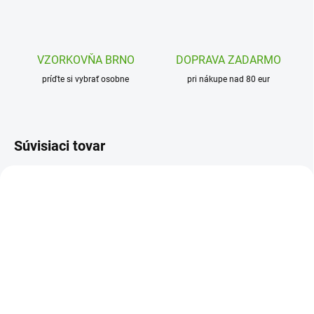
VZORKOVŇA BRNO
DOPRAVA ZADARMO
príďte si vybrať osobne
pri nákupe nad 80 eur
Súvisiaci tovar
MD1245
J09197
SKLADOM
SKLADOM
(1 KS)
(1 KS)
MiDeer Príbehový set so
Janod Stickers