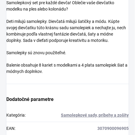
Samolepkový set pre každé dievča! Oblečie vaše dievčatko
modelku na ples alebo kolonádu?
Deti milujú samolepky. Dievčatá milujú šatičky a módu. Kúpte
svojej dievčatku túto krásnu sadu samolepiek a nechajte ju, nech
kombinuje podľa vlastnej fantázie dievčatá, šaty a módne
doplnky. Sada v dieťati podporuje kreativitu a motoriku.
Samolepky sú znovu použiteľné.
Balenie obsahuje 8 kariet s modelkami a 4 plata samolepiek šiat a
módnych doplnkov.
Dodatočné parametre
Kategória
:
Samolepkové sady, príbehy a zošity
EAN
:
3070900096905