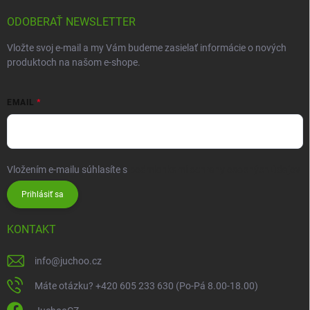
ODOBERAŤ NEWSLETTER
Vložte svoj e-mail a my Vám budeme zasielať informácie o nových
produktoch na našom e-shope.
EMAIL
Vložením e-mailu súhlasíte s
podmienkami ochrany osobných údajov
Prihlásiť sa
KONTAKT
info
@
juchoo.cz
Máte otázku? +420 605 233 630 (Po-Pá 8.00-18.00)