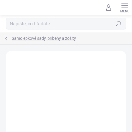
Prejsť
na
obsah
Hľadať
Samolepkové sady, príbehy a zošity
Podrobnosti hodnotenia
Neohodnotené
ZNAČKA:
DJECO