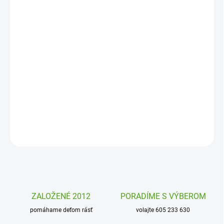
MOŽNOSTI
DORUČENIA
−
+
Pridať do košíka
Samolepkový set Obliekanie Elegancia Djeco pre každé dievča!
Oblečie vaše dievčatko modelku na ples alebo kolonádu? Deti
milujú samolepky.
DETAILNÉ INFORMÁCIE
OPÝTAŤ SA
STRÁŽIŤ
ZALOŽENÉ 2012
PORADÍME S VÝBEROM
pomáhame deťom rásť
volajte 605 233 630