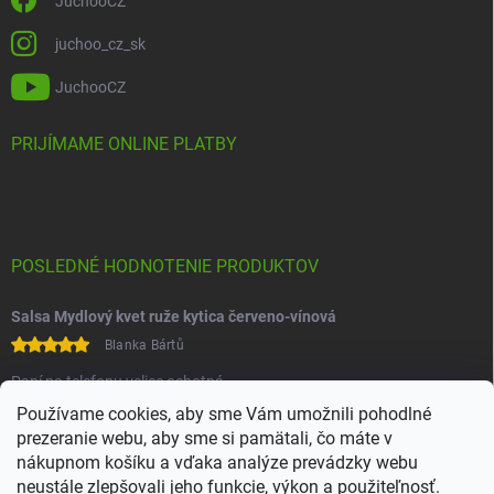
JuchooCZ
juchoo_cz_sk
JuchooCZ
PRIJÍMAME ONLINE PLATBY
POSLEDNÉ HODNOTENIE PRODUKTOV
Salsa Mydlový kvet ruže kytica červeno-vínová
Blanka Bártů
Paní na telefonu velice ochotná
Používame cookies, aby sme Vám umožnili pohodlné
prezeranie webu, aby sme si pamätali, čo máte v
nákupnom košíku a vďaka analýze prevádzky webu
neustále zlepšovali jeho funkcie, výkon a použiteľnosť.