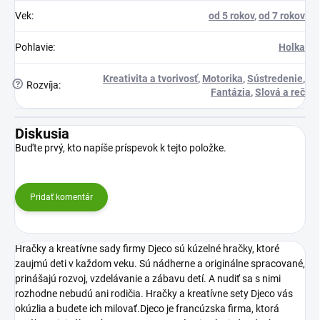
Vek
:
od 5 rokov
,
od 7 rokov
Pohlavie
:
Holka
Kreativita a tvorivosť
,
Motorika
,
Sústredenie
,
?
Rozvíja
:
Fantázia
,
Slová a reč
Diskusia
Buďte prvý, kto napíše príspevok k tejto položke.
Pridať komentár
Hračky a kreatívne sady firmy Djeco sú kúzelné hračky, ktoré
zaujmú deti v každom veku. Sú nádherne a originálne spracované,
prinášajú rozvoj, vzdelávanie a zábavu detí. A nudiť sa s nimi
rozhodne nebudú ani rodičia. Hračky a kreatívne sety Djeco vás
okúzlia a budete ich milovať.Djeco je francúzska firma, ktorá