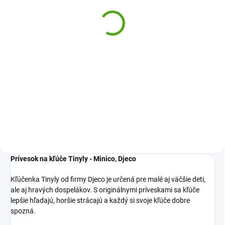
Inšpirované prírodou
32,13 €
Do košíka
Kreatívna súprava Inšpirované
prírodou Djeco je určená pre
všetky tvorivé deti, ktoré milujú
prírodu a kvety. Vytvorí si lis na
kvety aj obrázky z kvetov
Prívesok na kľúče Tinyly - Minico, Djeco
Kľúčenka Tinyly od firmy Djeco je určená pre malé aj väčšie deti,
ale aj hravých dospelákov. S originálnymi príveskami sa kľúče
lepšie hľadajú, horšie strácajú a každý si svoje kľúče dobre
spozná.