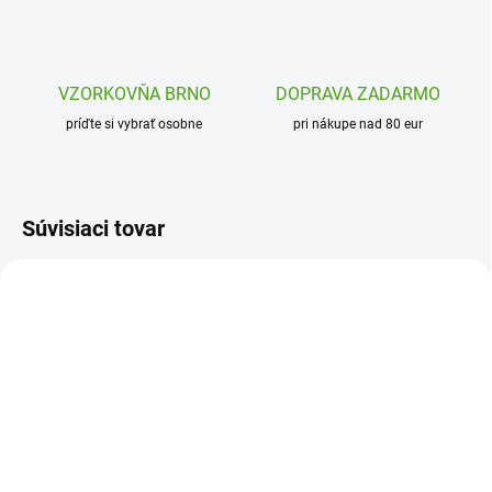
VZORKOVŇA BRNO
DOPRAVA ZADARMO
príďte si vybrať osobne
pri nákupe nad 80 eur
Súvisiaci tovar
DJ07974
SKLADOM
(1 KS)
Djeco Kreatívna súprava