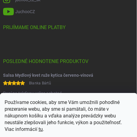
JuchooCZ
PRIJÍMAME ONLINE PLATBY
POSLEDNÉ HODNOTENIE PRODUKTOV
Salsa Mydlový kvet ruže kytica červeno-vínová
Blanka Bártů
Paní na telefonu velice ochotná
Používame cookies, aby sme Vám umožnili pohodlné
prezeranie webu, aby sme si pamätali, čo máte v
nákupnom košíku a vďaka analýze prevádzky webu
neustále zlepšovali jeho funkcie, výkon a použiteľnosť.
Viac informácií
tu
.
Heureka
Comgate