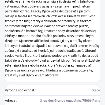
estetickú stránku - hračky navrhujú a ilustrujú veľmi talentovaní
výtvarníci, ktorí dodávajú už aj tak zaujímavým predmetom
perfektný vzhľad. Hračky Djeco vedia deti zabaviť a pri tom
rozvíjajú fantáziu a zároveň ich vzdelávajú.Unikátny svet Djeco
tvorí celý rad hier, hračky a dekoratívne predmety. V širokom
sortimente nájdete vysoko kvalitné drevené hračky, puzzle,
spoločenské a kartové hry, kreatívne sady, dekorácie do detskej
izbičky a mnoho - mnoho ďalších pokladov s nezameniteľným
dizajnom Djeco!Pre väčšie deti dostávajú hry a hračky okrem
krásnych ilustrácií a nápadité spracovanie aj ďalší rozmer. Hračky
začnú byť vynaliezavé, tvorivé, jednoducho nadčasové. Ohromí
svojou variabilitou, ktorá priamo podporuje kreativitu detí a budú
tak ďalej a ďalej ovplyvňovať a rozvíjať ich pohľad na svet.Existuje
ešte nejaká hra alebo hračka, ktorá Vás doteraz nenapadla?
Djeco ju už určite vymyslelo. Hľadajte a pozorne sa pozerajte,
kreatívny svet Djeco je Vám otvorený.
Výrobná spoločnosť
:
Djeco
Adresa
:
3 rue des Grands Augustins, 75006 Paris