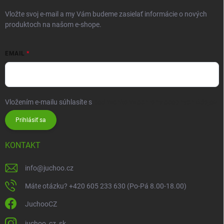
Vložte svoj e-mail a my Vám budeme zasielať informácie o nových
produktoch na našom e-shope.
EMAIL
Vložením e-mailu súhlasíte s
podmienkami ochrany osobných údajov
Prihlásiť sa
KONTAKT
info
@
juchoo.cz
Máte otázku? +420 605 233 630 (Po-Pá 8.00-18.00)
JuchooCZ
juchoo_cz_sk