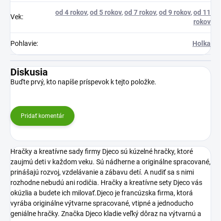
od 4 rokov
,
od 5 rokov
,
od 7 rokov
,
od 9 rokov
,
od 11
Vek
:
rokov
Pohlavie
:
Holka
Diskusia
Buďte prvý, kto napíše príspevok k tejto položke.
Pridať komentár
Hračky a kreatívne sady firmy Djeco sú kúzelné hračky, ktoré
zaujmú deti v každom veku. Sú nádherne a originálne spracované,
prinášajú rozvoj, vzdelávanie a zábavu detí. A nudiť sa s nimi
rozhodne nebudú ani rodičia. Hračky a kreatívne sety Djeco vás
okúzlia a budete ich milovať.Djeco je francúzska firma, ktorá
vyrába originálne výtvarne spracované, vtipné a jednoducho
geniálne hračky. Značka Djeco kladie veľký dôraz na výtvarnú a