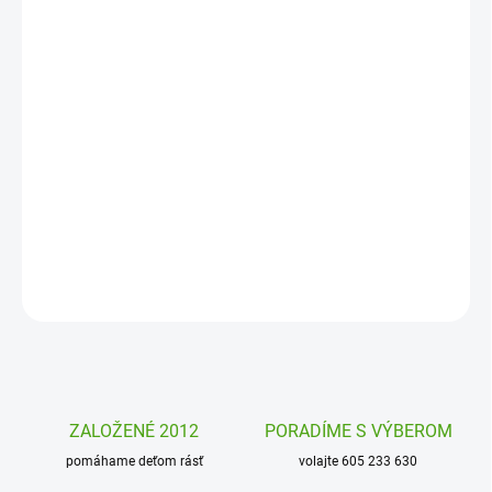
MOŽNOSTI
DORUČENIA
−
+
Pridať do košíka
Kľúčenka Tinyly Djeco pre deti aj hravých dospelákov. S
originálnymi príveskami sa kľúče lepšie hľadajú, horšie strácajú a
každý si svoje kľúče dobre spozná.
DETAILNÉ INFORMÁCIE
OPÝTAŤ SA
STRÁŽIŤ
ZALOŽENÉ 2012
PORADÍME S VÝBEROM
pomáhame deťom rásť
volajte 605 233 630