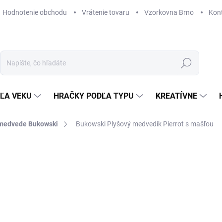
Hodnotenie obchodu
Vrátenie tovaru
Vzorkovna Brno
Kon
Hľadať
ĽA VEKU
HRAČKY PODĽA TYPU
KREATÍVNE
 medvede Bukowski
Bukowski Plyšový medvedík Pierrot s mašľou
AČKA:
BUKOWSKI
34,03 €
Jednotková
MOMENTÁLNE NEDOSTUP
cena:
MOŽNOSTI DORUČENIA