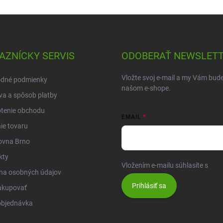
AZNÍCKY SERVIS
ODOBERAŤ NEWSLET
Vložte svoj e-mail a my Vám bud
dné podmienky
našom e-shope.
a a spôsob platby
tenie obchodu
EMAIL
ie tovaru
ovna Brno
kty
Vložením e-mailu súhlasíte s
pod
na osobných údajov
Prihlásiť sa
akupovať
objednávka