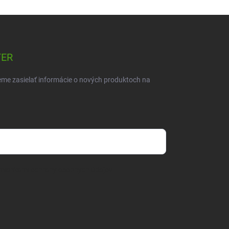
TER
eme zasielať informácie o nových produktoch na
mienkami ochrany osobných údajov