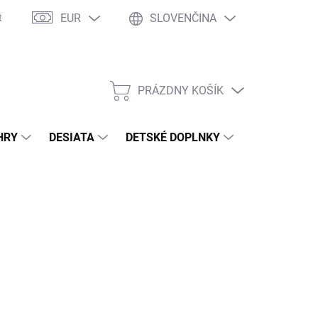
EUR
SLOVENČINA
takty
Ochrana osobných údajov
Ako nakupovať
Moja objed
PRÁZDNY KOŠÍK
NÁKUPNÝ
KOŠÍK
HRY
DESIATA
DETSKÉ DOPLNKY
PRE DOSPEL
NÉ