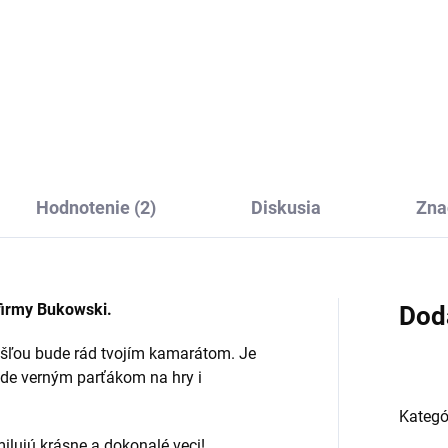
ový medvedík anjelik od firmy
Plyšový medvedík Florentino
owski bude nerozlučným
Bukowski je nežný darček pre 
arátom a ochrancom vášho
aj dospelých. Je tak hebký a
ťaťa. Hebký, maznavý, určený
očarujúce, že si ho zamilujete
hru i zábavu.
prvý pohľad. Medveď Bukows
prinesie lásku a krásu...
Hodnotenie (2)
Diskusia
Zna
firmy Bukowski.
Dod
šľou bude rád tvojím kamarátom. Je
de verným parťákom na hry i
Kategó
 milujú krásne a dokonalé veci!