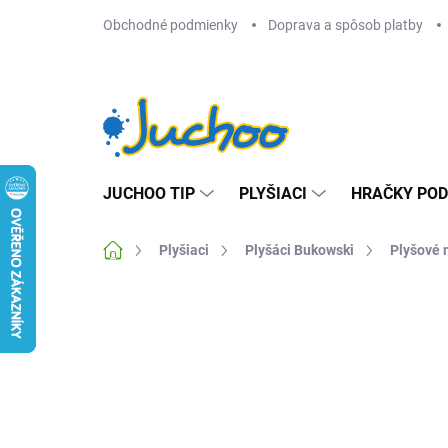
Prejsť
Obchodné podmienky
Doprava a spôsob platby
na
obsah
JUCHOO TIP
PLYŠIACI
HRAČKY POD
Domov
Plyšiaci
Plyšáci Bukowski
Plyšové
2 hodnotenia
Podrobnosti hodnotenia
ZN