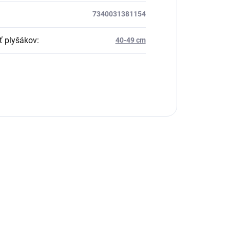
7340031381154
ť plyšákov
:
40-49 cm