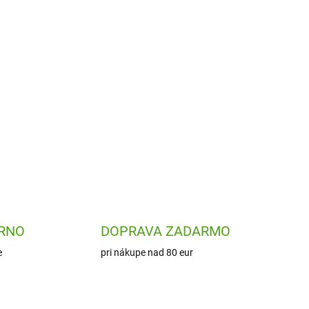
errot s mašľou sa chystá byť tvojím
íjemne mäkký. Bude verným kamarátom na hry aj
OPÝTAŤ SA
STRÁŽIŤ
RNO
DOPRAVA ZADARMO
e
pri nákupe nad 80 eur