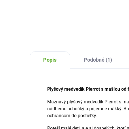
Plyš
Plyšový medvedík Romantic
Buk
Teddy od Bukowského je nežný
kam
darček pre deti i dospelých.
die
Očarujúce hebučký medveď v
pre 
nohaviciach bude hračkou pre
deti a zberateľským kúskom pre...
Popis
Podobné (1)
Plyšový medvedík Pierrot s mašľou od 
Maznavý plyšový medvedík Pierrot s ma
nádherne hebučký a príjemne mäkký. Bu
ochrancom do postieľky.
Poteší malé deti, ale aj dospelých, ktorí