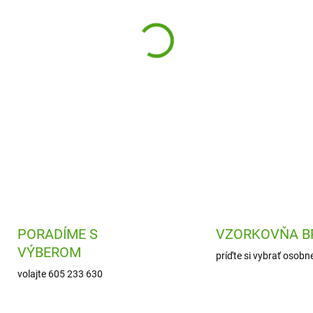
Maznavý plyšový medvedík Pi
kamarátom. Je hebučký a pr
ochrancom do postieľky.
DETAILNÉ INFORMÁCIE
PORADÍME S
VZORKOVŇA B
VÝBEROM
príďte si vybrať osobn
volajte 605 233 630