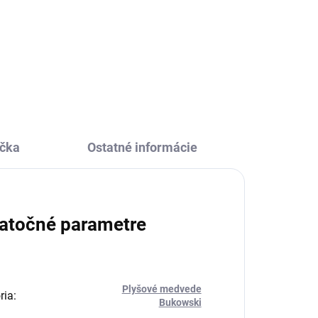
Maznavý plyšový medvedík
deti
Bukowski Daniels Girlfriend sa
chystá byť tvojou kamarátkou. Je
 na
hebučká a príjemne mäkká. Urobí
ki
radosť deťom i dospelým.
čka
Ostatné informácie
atočné parametre
Plyšové medvede
ria
:
Bukowski