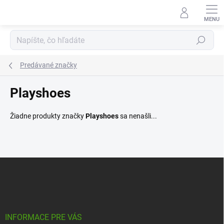
Prejsť
na
obsah
Hľadať
Predávané značky
Playshoes
Žiadne produkty značky
Playshoes
sa nenašli...
Z
á
p
ä
t
i
INFORMACE PRE VÁS