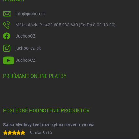
info
@
juchoo.cz
Máte otázku? +420 605 233 630 (Po-Pá 8.00-18.00)
JuchooCZ
juchoo_cz_sk
JuchooCZ
PRIJÍMAME ONLINE PLATBY
POSLEDNÉ HODNOTENIE PRODUKTOV
Salsa Mydlový kvet ruže kytica červeno-vínová
Blanka Bártů