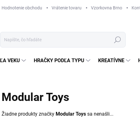
Hodnotenie obchodu
Vrátenie tovaru
Vzorkovna Brno
Kon
Hľadať
ĽA VEKU
HRAČKY PODĽA TYPU
KREATÍVNE
Modular Toys
Žiadne produkty značky
Modular Toys
sa nenašli...