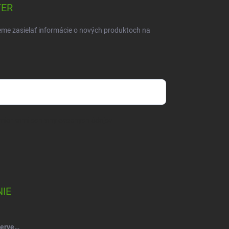
TER
eme zasielať informácie o nových produktoch na
mienkami ochrany osobných údajov
IE
Salsa Mydlový kvet ruže kytica červeno-vínová