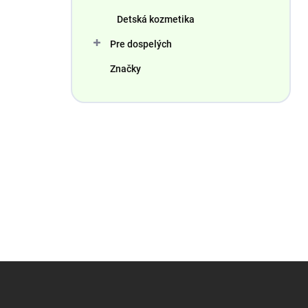
Detská kozmetika
Pre dospelých
Značky
Z
á
p