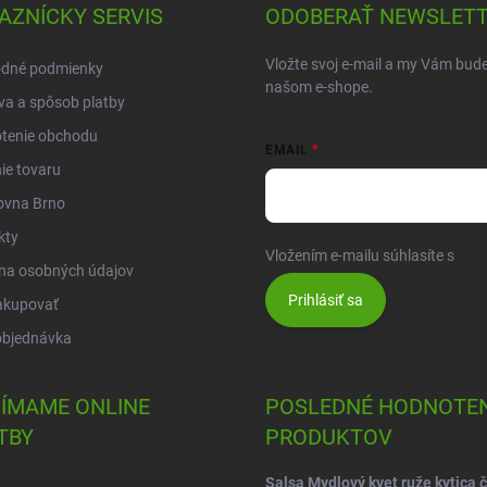
AZNÍCKY SERVIS
ODOBERAŤ NEWSLET
Vložte svoj e-mail a my Vám bud
dné podmienky
našom e-shope.
a a spôsob platby
tenie obchodu
EMAIL
ie tovaru
ovna Brno
kty
Vložením e-mailu súhlasíte s
pod
na osobných údajov
Prihlásiť sa
akupovať
objednávka
JÍMAME ONLINE
POSLEDNÉ HODNOTEN
TBY
PRODUKTOV