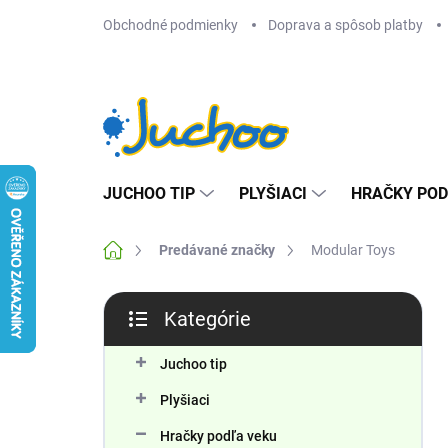
Prejsť
Obchodné podmienky
Doprava a spôsob platby
na
obsah
JUCHOO TIP
PLYŠIACI
HRAČKY POD
Domov
Predávané značky
Modular Toys
B
Kategórie
o
Preskočiť
č
kategórie
n
Juchoo tip
ý
Plyšiaci
p
a
Hračky podľa veku