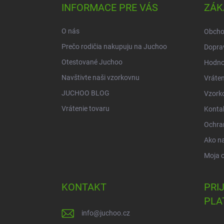
ä
INFORMACE PRE VÁS
ZÁK
t
i
O nás
Obcho
e
Prečo rodičia nakupuju na Juchoo
Doprav
Otestované Juchoo
Hodno
Navštivte naši vzorkovnu
Vráten
JUCHOO BLOG
Vzork
Vrátenie tovaru
Konta
Ochra
Ako n
Moja 
KONTAKT
PRI
PLA
info
@
juchoo.cz