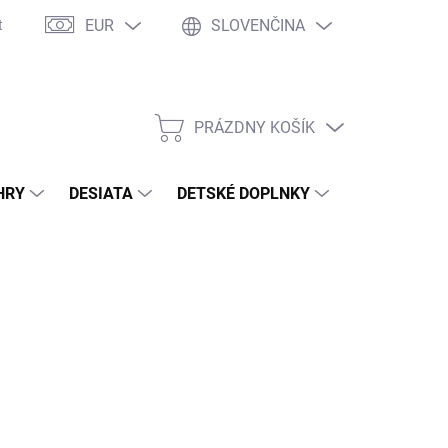
EUR
SLOVENČINA
takty
Ochrana osobných údajov
Ako nakupovať
Moja objed
PRÁZDNY KOŠÍK
NÁKUPNÝ
KOŠÍK
HRY
DESIATA
DETSKÉ DOPLNKY
PRE DOSPEL