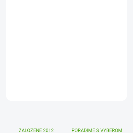
MÔŽEME
DORUČIŤ DO:
12. 8. 2026
MOŽNOSTI
DORUČENIA
−
+
Pridať do košíka
Modelína do vrecka Patarev Sentosphere je vhodná ako darček. Z
jemnej modelíny vymodelujete výrobok a necháte ho uschnúť.
Nepopraská a zostane krásny.
DETAILNÉ INFORMÁCIE
OPÝTAŤ SA
STRÁŽIŤ
ZALOŽENÉ 2012
PORADÍME S VÝBEROM