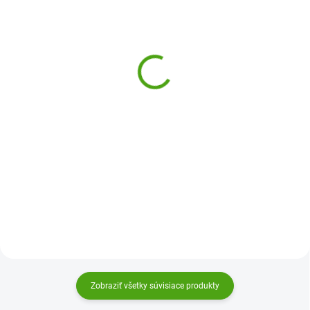
SKLADOM
ODOSLANIE DO 7 DNÍ
(1 KS)
Learning Resources
Safari Ltd. Slnečná
Kŕmenie zvieratiek
sústava
21,53 €
13,98 €
Do košíka
Do košíka
Kŕmenie zvieratiek Learning
Slnečná sústava Safari Ltd.
Resources je zábavná motorická
obsahuje realistické modely
hra pre deti, v ktorej si precvičí
Slnka a všetkých 8 planét.
jemnú motoriku, farby aj tvary.
Vzdelávacia pomôcka pre deti,
Zvieratká majú poriadny hlad!
ktoré chcú spoznávať vesmír,
Dokáže ich vaše dieťa...
planéty a fungovanie slnečnej...
Zobraziť všetky súvisiace produkty