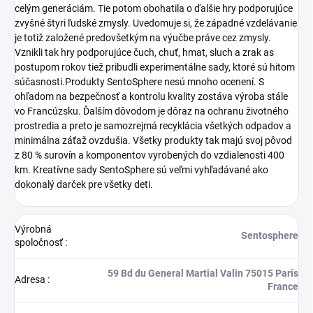
celým generáciám. Tie potom obohatila o ďalšie hry podporujúce
zvyšné štyri ľudské zmysly. Uvedomuje si, že západné vzdelávanie
je totiž založené predovšetkým na výučbe práve cez zmysly.
Vznikli tak hry podporujúce čuch, chuť, hmat, sluch a zrak as
postupom rokov tiež pribudli experimentálne sady, ktoré sú hitom
súčasnosti.Produkty SentoSphere nesú mnoho ocenení. S
ohľadom na bezpečnosť a kontrolu kvality zostáva výroba stále
vo Francúzsku. Ďalším dôvodom je dôraz na ochranu životného
prostredia a preto je samozrejmá recyklácia všetkých odpadov a
minimálna záťaž ovzdušia. Všetky produkty tak majú svoj pôvod
z 80 % surovín a komponentov vyrobených do vzdialenosti 400
km. Kreatívne sady SentoSphere sú veľmi vyhľadávané ako
dokonalý darček pre všetky deti.
Výrobná
Sentosphere
spoločnosť
:
59 Bd du General Martial Valin 75015 Paris
Adresa
:
France