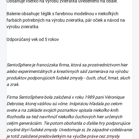
Obsahuje všetko na výrobu zvieratka uvedeného na obale.
Balenie obsahuje: téglik s farebnou modelínou v niekoľkých
farbách potrebných na výrobu zvieratka, pár očiek a návod na
výrobu zvieratka
Odporúčaný vek od 5 rokov
SentoSphere je francúzska firma, ktorá sa prostredníctvom hier
alebo experimentálnych a kreatívnych sád zameriava na výrobu
produktov podporujúcich ľudské zmysly - čuch, chuť, hmat, sluch
a zrak.
Firma SentoSphere bola založená v roku 1989 pani Véronique
Debroise, ktorej vášňou sú vône. Inšpiráciu hľadala po celom
svete a na základe svojich poznatkov spísala niekoľko kníh.
Rozhodla sa tiež navrhnúť niekoľko čuchových hier určených
celým generáciám. Tie potom obohatila o ďalšie hry podporujúce
zvyšné štyri ľudské zmysly. Uvedomuje si, že západné vzdelávanie
je totiž založené predovšetkým na výučbe práve cez zmysly.