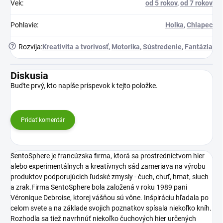
Vek
:
od 5 rokov
,
od 7 rokov
Pohlavie
:
Holka
,
Chlapec
?
Rozvíja
:
Kreativita a tvorivosť
,
Motorika
,
Sústredenie
,
Fantázia
Diskusia
Buďte prvý, kto napíše príspevok k tejto položke.
Pridať komentár
SentoSphere je francúzska firma, ktorá sa prostredníctvom hier
alebo experimentálnych a kreatívnych sád zameriava na výrobu
produktov podporujúcich ľudské zmysly - čuch, chuť, hmat, sluch
a zrak.Firma SentoSphere bola založená v roku 1989 pani
Véronique Debroise, ktorej vášňou sú vône. Inšpiráciu hľadala po
celom svete a na základe svojich poznatkov spísala niekoľko kníh.
Rozhodla sa tiež navrhnúť niekoľko čuchových hier určených