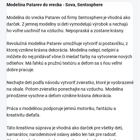
Modelína Patarev do vrecka - Sova, Sentosphere
Modelína do vrecka Patarev od firmy Sentosphere je vhodná ako
darček. Z jemnej modelíny si deti vymodelujú výrobok a nechajú
ho voľne uschnúť na vzduchu. Nepopraská a zostane krásny.
Revolučná modelína Patarev umožňuje vytvoriť si postavičku, z
ktorej vznikne krásna dekorácia. Modelína nelepí, nešpiní a
môžete do nej pridávať vône či miešať farby na vytvorenie nových
odtieňov. Má ľahkú a pružnú textúru a deťom sa s ňou veľmi
dobre pracuje.
Nechajte deti podľa návodu vytvoriť zvieratko, ktoré je vyobrazené
na obale. Potom zvieratko ponechajte na vzduchu. Modelína
prirodzene vyschne a deťom vznikne krásna dekorácia.
Práca s modelínou podporuje jemnú motoriku, fantáziu a
kreativitu dieťaťa.
Táto kreatívna súprava je vhodná ako darček pre všetky deti,
kamarátov, narodeninové oslavy alebo len tak pre radosť.