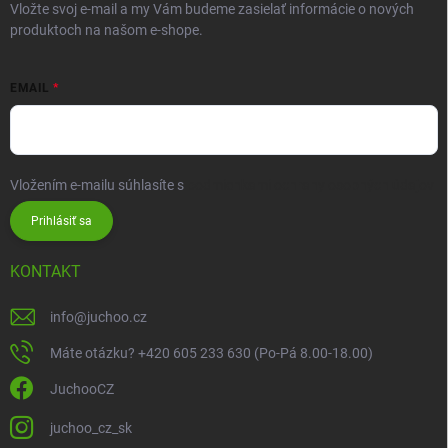
Vložte svoj e-mail a my Vám budeme zasielať informácie o nových
produktoch na našom e-shope.
EMAIL
Vložením e-mailu súhlasíte s
podmienkami ochrany osobných údajov
Prihlásiť sa
KONTAKT
info
@
juchoo.cz
Máte otázku? +420 605 233 630 (Po-Pá 8.00-18.00)
JuchooCZ
juchoo_cz_sk