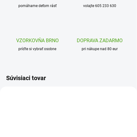
pomáhame deťom rásť
volajte 605 233 630
VZORKOVŇA BRNO
DOPRAVA ZADARMO
príďte si vybrať osobne
pri nákupe nad 80 eur
Súvisiaci tovar
SFS663616
L23055696