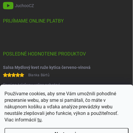
JuchooCZ
PRIJÍMAME ONLINE PLATBY
POSLEDNÉ HODNOTENIE PRODUKTOV
Salsa Mydlový kvet ruže kytica červeno-vínová
Blanka Bártů
Paní na telefonu velice ochotná
Používame cookies, aby sme Vám umožnili pohodlné
prezeranie webu, aby sme si pamätali, čo máte v
nákupnom košíku a vďaka analýze prevádzky webu
neustále zlepšovali jeho funkcie, výkon a použiteľnosť.
Viac informácií
tu
.
Heureka
Comgate