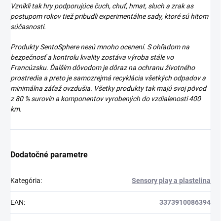
Vznikli tak hry podporujúce čuch, chuť, hmat, sluch a zrak as
postupom rokov tiež pribudli experimentálne sady, ktoré sú hitom
súčasnosti.
Produkty SentoSphere nesú mnoho ocenení. S ohľadom na
bezpečnosť a kontrolu kvality zostáva výroba stále vo
Francúzsku. Ďalším dôvodom je dôraz na ochranu životného
prostredia a preto je samozrejmá recyklácia všetkých odpadov a
minimálna záťaž ovzdušia. Všetky produkty tak majú svoj pôvod
z 80 % surovín a komponentov vyrobených do vzdialenosti 400
km.
Dodatočné parametre
Kategória
:
Sensory play a plastelina
EAN
:
3373910086394