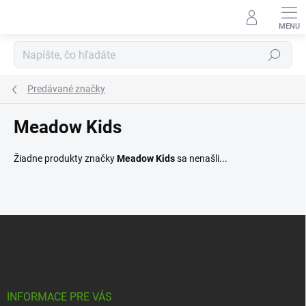
Prejsť
na
obsah
Hľadať
Predávané značky
Meadow Kids
Žiadne produkty značky
Meadow Kids
sa nenašli...
Z
á
p
ä
t
i
INFORMACE PRE VÁS