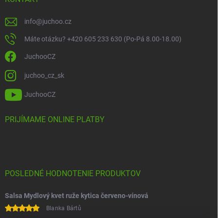
info
@
juchoo.cz
Máte otázku? +420 605 233 630 (Po-Pá 8.00-18.00)
JuchooCZ
juchoo_cz_sk
JuchooCZ
PRIJÍMAME ONLINE PLATBY
POSLEDNÉ HODNOTENIE PRODUKTOV
Salsa Mydlový kvet ruže kytica červeno-vínová
Blanka Bártů