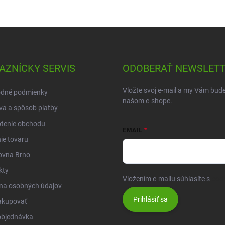
AZNÍCKY SERVIS
ODOBERAŤ NEWSLET
Vložte svoj e-mail a my Vám bud
dné podmienky
našom e-shope.
a a spôsob platby
tenie obchodu
EMAIL
ie tovaru
ovna Brno
kty
Vložením e-mailu súhlasíte s
pod
na osobných údajov
Prihlásiť sa
akupovať
objednávka