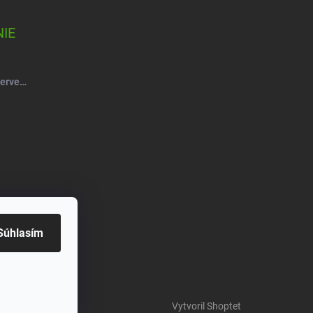
IE
Salsa Mydlový kvet ruže kytica červeno-vínová
Súhlasím
Vytvoril Shoptet