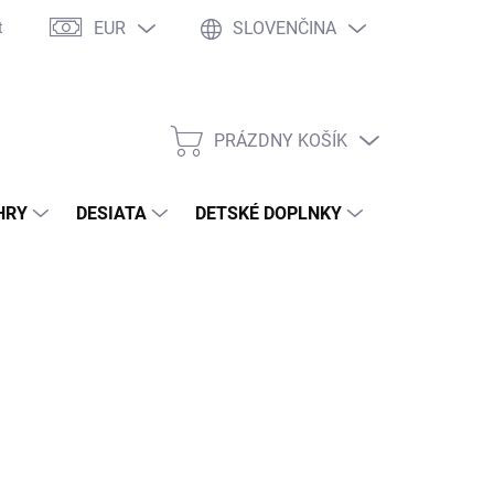
EUR
SLOVENČINA
takty
Ochrana osobných údajov
Ako nakupovať
Moja objed
PRÁZDNY KOŠÍK
NÁKUPNÝ
KOŠÍK
HRY
DESIATA
DETSKÉ DOPLNKY
PRE DOSPEL
2026
MOŽNOSTI DORUČENIA