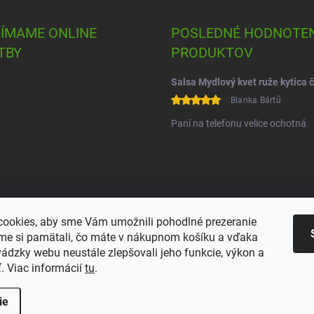
JÍMAME ONLINE
POSLEDNÉ HODNOTEN
TBY
PRODUKTOV
Blanka Bártů
Paní na telefonu velice ochotná
ookies, aby sme Vám umožnili pohodlné prezeranie
me si pamätali, čo máte v nákupnom košíku a vďaka
Heureka
Comgate
ádzky webu neustále zlepšovali jeho funkcie, výkon a
. Viac informácií
tu
.
ie
iť nastavenie cookies