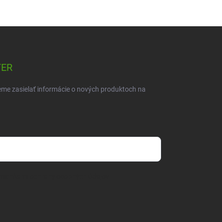
TER
eme zasielať informácie o nových produktoch na
mienkami ochrany osobných údajov