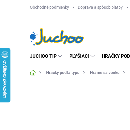
Prejsť
Obchodné podmienky
Doprava a spôsob platby
na
obsah
JUCHOO TIP
PLYŠIACI
HRAČKY POD
Domov
Hračky podľa typu
Hráme sa vonku
Neohodnotené
Podrobnosti hodnotenia