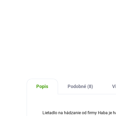
silikónové disky 2 ks -
Fl
modré
4,91 €
10
Do košíka
HABA Terra Kids Adventure Chyť
Veľk
ma! - silikónové disky sú malé
Gree
kapesní frisbee pre deti, ktoré
ideá
prinesú pohyb a zábavu na
dob
záhradu, ihrisko i na cesty.
posk
Snadno je dáte do kapsy i do...
tíne
Popis
Podobné (8)
V
Lietadlo na hádzanie od firmy Haba je 