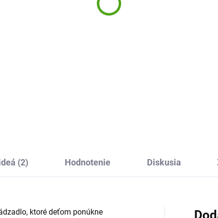
orish Green 90 cm
11,96 €
,27 €
Do košíka
Do košíka
Zhadzovačka Chamboul Boo
Djeco je zábavná hra pre deti 
é nafukovacie koleso Florish
doma aj na von. Stavanie kuž
n od Swim Essentials je
a ich zhadzovanie prináša
lny spoločník pre letné
napätie, smiech a zdravé
rodružstvo pri vode. Deťom
súťaženie pre celú rodinu.
ytne istotu vo vode a
džerom spríjemnia dni...
ideá (2)
Hodnotenie
Diskusia
hádzadlo, ktoré deťom ponúkne
Dod