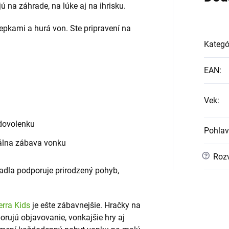
ú na záhrade, na lúke aj na ihrisku.
lepkami a hurá von. Ste pripravení na
Kategó
:
EAN
:
Vek
:
 dovolenku
Pohlav
álna zábava vonku
?
Rozv
adla podporuje prirodzený pohyb,
erra Kids
je ešte zábavnejšie. Hračky na
orujú objavovanie, vonkajšie hry aj