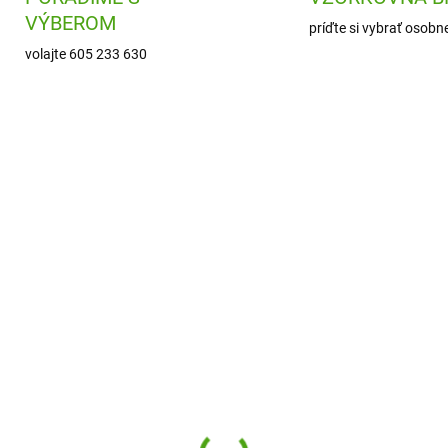
VÝBEROM
príďte si vybrať osobn
volajte 605 233 630
KA
SE-2024SE1036
DJ0
SKLADOM
SKL
(2 KS)
(
im Essentials
Djeco Zhadzovačka
fukovacie koleso
Chamboul Boom