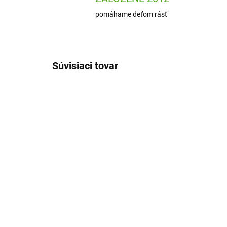
pomáhame deťom rásť
Súvisiaci tovar
NOVIN
H2013974001
SKLADOM
(2 KS)
Haba Terra Kids
Sw
Adventure Chyť ma -
Na