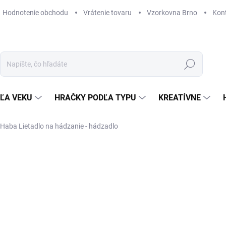
Hodnotenie obchodu
Vrátenie tovaru
Vzorkovna Brno
Kon
Hľadať
ĽA VEKU
HRAČKY PODĽA TYPU
KREATÍVNE
Haba Lietadlo na hádzanie - hádzadlo
ZNAČKA:
HABA
16,04 €
Jednotková
SKLADOM
(1 KS)
cena:
MÔŽEME DORUČIŤ DO:
12. 8. 