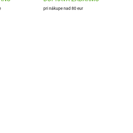
e
pri nákupe nad 80 eur
2029
DJ02129
ADOM
SKLADOM
2 KS)
(3 KS)
Djeco Lietajúci tanier
Flying Hero