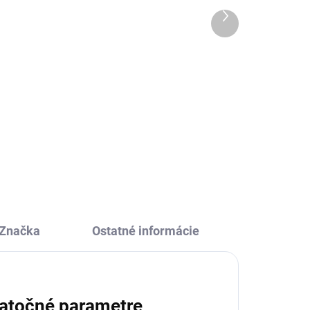
Ďalší
8,66 €
produkt
Do košíka
m
Lietajúci tanier Flying Hero Djeco
na
je ľahké a bezpečné detské frisbee
eľov
pre deti od 4 rokov. Farebný motív
superhrdinu a ľahké hádzanie
premení každú hru vonku na
zábavu pre deti...
Značka
Ostatné informácie
atočné parametre