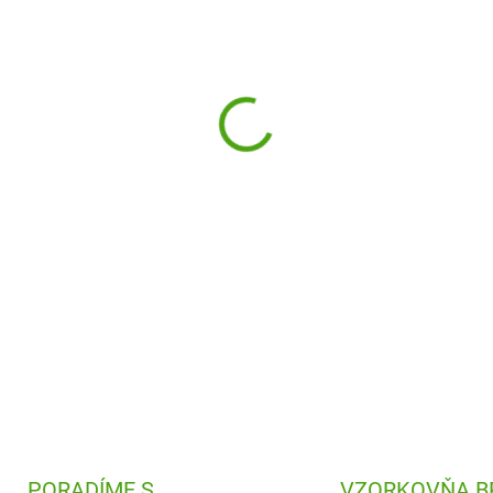
−
+
Ľahké hádzacie lietadlo Haba 
záhradu. Ste pripravení na po
pomocou samolepiek a dobro
hádzadlo doletí.
DETAILNÉ INFORMÁCIE
PORADÍME S
VZORKOVŇA B