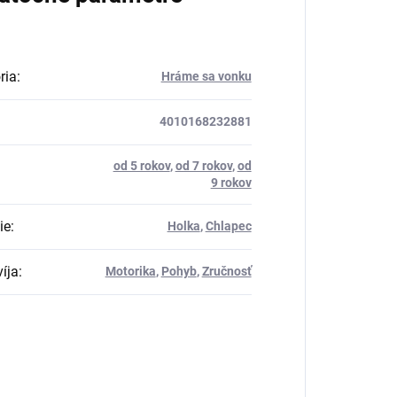
ria
:
Hráme sa vonku
4010168232881
od 5 rokov
,
od 7 rokov
,
od
9 rokov
ie
:
Holka
,
Chlapec
íja
:
Motorika
,
Pohyb
,
Zručnosť