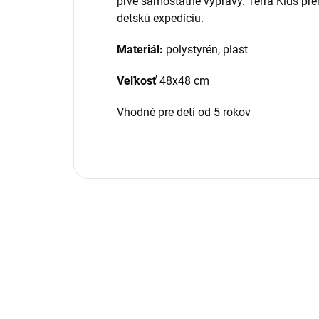
prvé samostatné výpravy. Terra Kids p
detskú expedíciu.
Materiál:
polystyrén, plast
Veľkosť
48x48 cm
Vhodné pre deti od 5 rokov