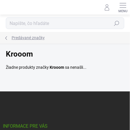
Prejsť
na
obsah
Hľadať
Predávané značky
Krooom
Žiadne produkty značky
Krooom
sa nenašli...
Z
á
p
ä
t
i
INFORMACE PRE VÁS