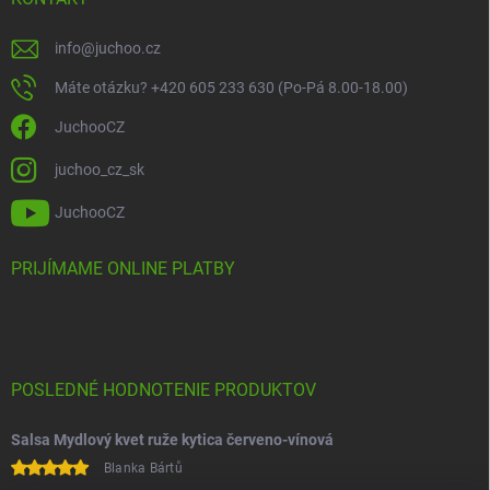
info
@
juchoo.cz
Máte otázku? +420 605 233 630 (Po-Pá 8.00-18.00)
JuchooCZ
juchoo_cz_sk
JuchooCZ
PRIJÍMAME ONLINE PLATBY
POSLEDNÉ HODNOTENIE PRODUKTOV
Salsa Mydlový kvet ruže kytica červeno-vínová
Blanka Bártů