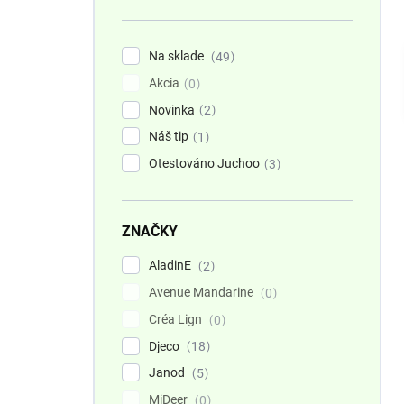
n
e
l
Na sklade
49
Akcia
0
Novinka
2
Náš tip
1
Otestováno Juchoo
3
ZNAČKY
AladinE
2
Avenue Mandarine
0
Créa Lign
0
Djeco
18
Janod
5
MiDeer
0