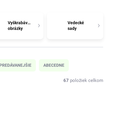
Vyškrabávacie
Vedecké
obrázky
sady
PREDÁVANEJŠIE
ABECEDNE
67
položiek celkom
SSP146
SSP20600