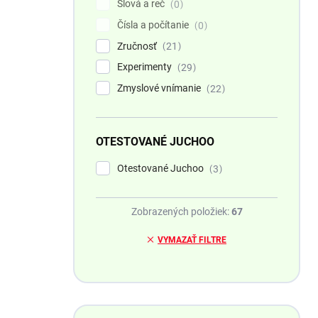
Slová a reč
0
Čísla a počítanie
0
Zručnosť
21
Experimenty
29
Zmyslové vnímanie
22
OTESTOVANÉ JUCHOO
Otestované Juchoo
3
Zobrazených položiek:
67
VYMAZAŤ FILTRE