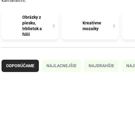
kamarátmi.
Obrázky z
piesku,
Kreatívne
trblietok a
mozaiky
fólií
R
a
ODPORÚČAME
NAJLACNEJŠIE
NAJDRAHŠIE
NAJ
d
e
n
i
V
e
ý
NOVINKA
NOVINKA
SSP28300
p
p
r
i
o
s
d
p
u
r