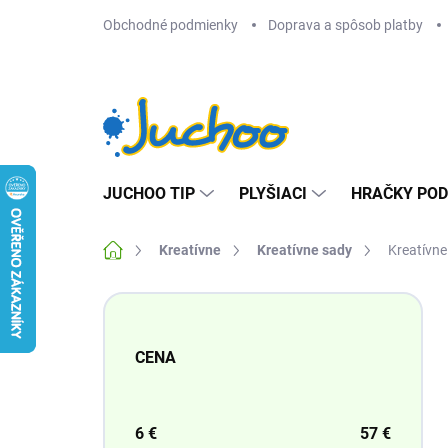
Prejsť
Obchodné podmienky
Doprava a spôsob platby
na
obsah
JUCHOO TIP
PLYŠIACI
HRAČKY POD
Domov
Kreatívne
Kreatívne sady
Kreatívne
B
o
č
CENA
n
ý
p
a
6
€
57
€