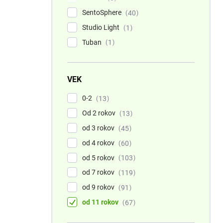
SentoSphere
40
Studio Light
1
Tuban
1
VEK
0-2
13
Od 2 rokov
13
od 3 rokov
45
od 4 rokov
60
od 5 rokov
103
od 7 rokov
119
od 9 rokov
91
od 11 rokov
67