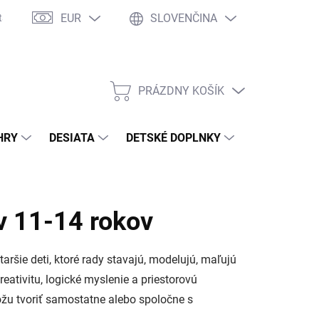
EUR
SLOVENČINA
takty
Ochrana osobných údajov
Ako nakupovať
Moja objed
PRÁZDNY KOŠÍK
NÁKUPNÝ
KOŠÍK
HRY
DESIATA
DETSKÉ DOPLNKY
PRE DOSPEL
v 11-14 rokov
aršie deti, ktoré rady stavajú, modelujú, maľujú
ativitu, logické myslenie a priestorovú
ôžu tvoriť samostatne alebo spoločne s