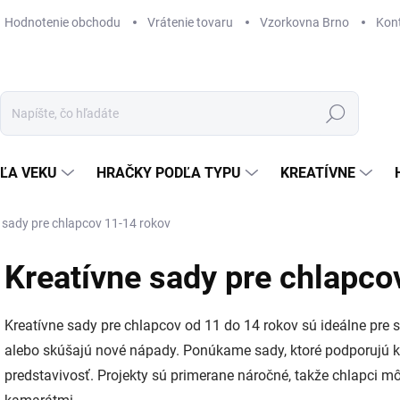
Hodnotenie obchodu
Vrátenie tovaru
Vzorkovna Brno
Kon
Hľadať
ĽA VEKU
HRAČKY PODĽA TYPU
KREATÍVNE
 sady pre chlapcov 11-14 rokov
Kreatívne sady pre chlapco
Kreatívne sady pre chlapcov od 11 do 14 rokov sú ideálne pre st
alebo skúšajú nové nápady. Ponúkame sady, ktoré podporujú kre
predstavivosť. Projekty sú primerane náročné, takže chlapci m