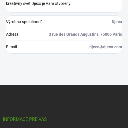
kreatívny svet Djeco je Vám otvorený.
Výrobná spoločnosť
:
Djeco
Adresa
:
3 rue des Grands Augustins, 75006 Paris
E-mail
:
djeco@djeco.com
Z
á
p
ä
t
i
INFORMACE PRE VÁS
e