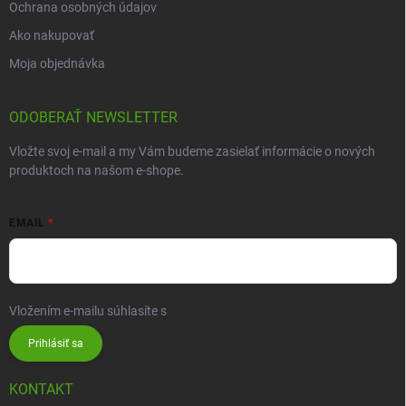
Ochrana osobných údajov
Ako nakupovať
Moja objednávka
ODOBERAŤ NEWSLETTER
Vložte svoj e-mail a my Vám budeme zasielať informácie o nových
produktoch na našom e-shope.
EMAIL
Vložením e-mailu súhlasíte s
podmienkami ochrany osobných údajov
Prihlásiť sa
KONTAKT