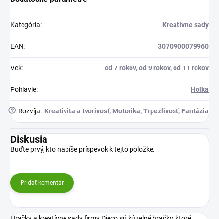
Kategória
:
Kreatívne sady
EAN
:
3070900079960
Vek
:
od 7 rokov
,
od 9 rokov
,
od 11 rokov
Pohlavie
:
Holka
?
Rozvíja
:
Kreativita a tvorivosť
,
Motorika
,
Trpezlivosť
,
Fantázia
Diskusia
Buďte prvý, kto napíše príspevok k tejto položke.
Pridať komentár
Hračky a kreatívne sady firmy Djeco sú kúzelné hračky, ktoré