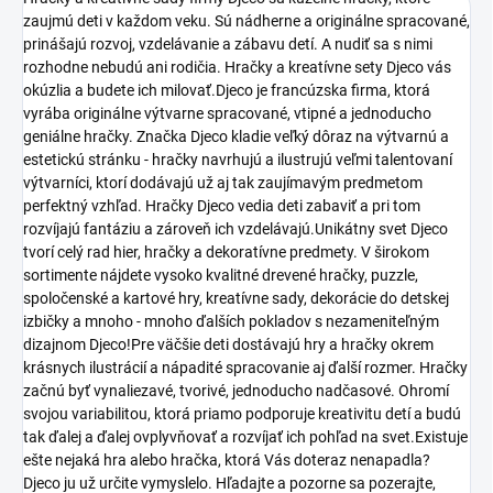
zaujmú deti v každom veku. Sú nádherne a originálne spracované,
prinášajú rozvoj, vzdelávanie a zábavu detí. A nudiť sa s nimi
rozhodne nebudú ani rodičia. Hračky a kreatívne sety Djeco vás
okúzlia a budete ich milovať.Djeco je francúzska firma, ktorá
vyrába originálne výtvarne spracované, vtipné a jednoducho
geniálne hračky. Značka Djeco kladie veľký dôraz na výtvarnú a
estetickú stránku - hračky navrhujú a ilustrujú veľmi talentovaní
výtvarníci, ktorí dodávajú už aj tak zaujímavým predmetom
perfektný vzhľad. Hračky Djeco vedia deti zabaviť a pri tom
rozvíjajú fantáziu a zároveň ich vzdelávajú.Unikátny svet Djeco
tvorí celý rad hier, hračky a dekoratívne predmety. V širokom
sortimente nájdete vysoko kvalitné drevené hračky, puzzle,
spoločenské a kartové hry, kreatívne sady, dekorácie do detskej
izbičky a mnoho - mnoho ďalších pokladov s nezameniteľným
dizajnom Djeco!Pre väčšie deti dostávajú hry a hračky okrem
krásnych ilustrácií a nápadité spracovanie aj ďalší rozmer. Hračky
začnú byť vynaliezavé, tvorivé, jednoducho nadčasové. Ohromí
svojou variabilitou, ktorá priamo podporuje kreativitu detí a budú
tak ďalej a ďalej ovplyvňovať a rozvíjať ich pohľad na svet.Existuje
ešte nejaká hra alebo hračka, ktorá Vás doteraz nenapadla?
Djeco ju už určite vymyslelo. Hľadajte a pozorne sa pozerajte,