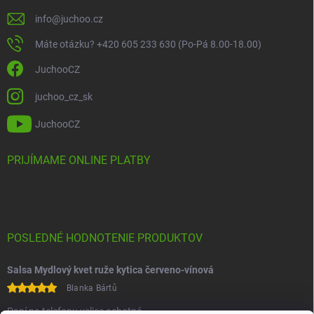
info
@
juchoo.cz
Máte otázku? +420 605 233 630 (Po-Pá 8.00-18.00)
JuchooCZ
juchoo_cz_sk
JuchooCZ
PRIJÍMAME ONLINE PLATBY
POSLEDNÉ HODNOTENIE PRODUKTOV
Salsa Mydlový kvet ruže kytica červeno-vínová
Blanka Bártů
Paní na telefonu velice ochotná