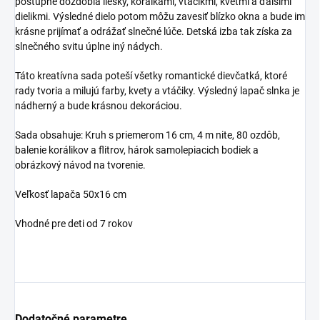
postupne dozdobia liesky, korálkami, vtáčikmi, kvetmi a ďalšími
dielikmi. Výsledné dielo potom môžu zavesiť blízko okna a bude im
krásne prijímať a odrážať slnečné lúče. Detská izba tak získa za
slnečného svitu úplne iný nádych.
Táto kreatívna sada poteší všetky romantické dievčatká, ktoré
rady tvoria a milujú farby, kvety a vtáčiky. Výsledný lapač slnka je
nádherný a bude krásnou dekoráciou.
Sada obsahuje: Kruh s priemerom 16 cm, 4 m nite, 80 ozdôb,
balenie korálikov a flitrov, hárok samolepiacich bodiek a
obrázkový návod na tvorenie.
Veľkosť lapača 50x16 cm
Vhodné pre deti od 7 rokov
Dodatočné parametre