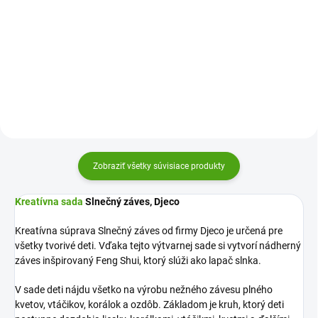
Djeco zabavia kreatívne deti.
Kreatívna sada My arts and
Pomocou penových tvarov
crafts Príprava na písanie od
vytvorte nádherné koláže do izby
Janod zabaví všetky tvorivé deti
na stenu alebo len tak pre radosť.
pomocou pevných obrázkov a
mazacích fixiek. Tvorenie je
zábava!
Zobraziť všetky súvisiace produkty
Kreatívna sada
Slnečný záves, Djeco
Kreatívna súprava Slnečný záves od firmy Djeco je určená pre
všetky tvorivé deti. Vďaka tejto výtvarnej sade si vytvorí nádherný
záves inšpirovaný Feng Shui, ktorý slúži ako lapač slnka.
V sade deti nájdu všetko na výrobu nežného závesu plného
kvetov, vtáčikov, korálok a ozdôb. Základom je kruh, ktorý deti