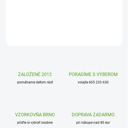
Kreatívna súprava Slnečný záves Djeco je určená pre všetky
tvorivé deti. Vytvorí si nádherný záves, ktorý vychádza z Feng Shui
a slúži ako lapač slnka.
DETAILNÉ INFORMÁCIE
OPÝTAŤ SA
STRÁŽIŤ
ZALOŽENÉ 2012
PORADÍME S VÝBEROM
pomáhame deťom rásť
volajte 605 233 630
VZORKOVŇA BRNO
DOPRAVA ZADARMO
príďte si vybrať osobne
pri nákupe nad 80 eur