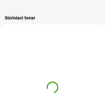
Súvisiaci tovar
DJ09406
J07745
SKLADOM
SKLADOM
(2 KS)
(1 KS)
Djeco Penové koláže
Janod Kreatívna sada
Monštrá a príšerky
My arts and crafts
Príprava na písanie
12,33 €
13,57 €
Do košíka
Do košíka
Penové koláže Monštrá a príšerky