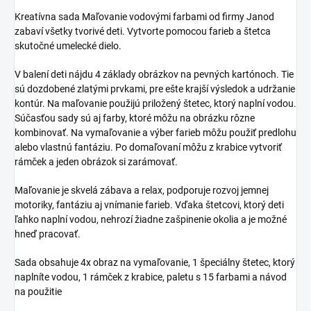
Kreatívna sada Maľovanie vodovými farbami od firmy Janod
zabaví všetky tvorivé deti. Vytvorte pomocou farieb a štetca
skutočné umelecké dielo.
V balení deti nájdu 4 základy obrázkov na pevných kartónoch. Tie
sú dozdobené zlatými prvkami, pre ešte krajší výsledok a udržanie
kontúr. Na maľovanie použijú priložený štetec, ktorý naplní vodou.
Súčasťou sady sú aj farby, ktoré môžu na obrázku rôzne
kombinovať. Na vymaľovanie a výber farieb môžu použiť predlohu
alebo vlastnú fantáziu. Po domaľovaní môžu z krabice vytvoriť
rámček a jeden obrázok si zarámovať.
Maľovanie je skvelá zábava a relax, podporuje rozvoj jemnej
motoriky, fantáziu aj vnímanie farieb. Vďaka štetcovi, ktorý deti
ľahko naplní vodou, nehrozí žiadne zašpinenie okolia a je možné
hneď pracovať.
Sada obsahuje 4x obraz na vymaľovanie, 1 špeciálny štetec, ktorý
naplníte vodou, 1 rámček z krabice, paletu s 15 farbami a návod
na použitie