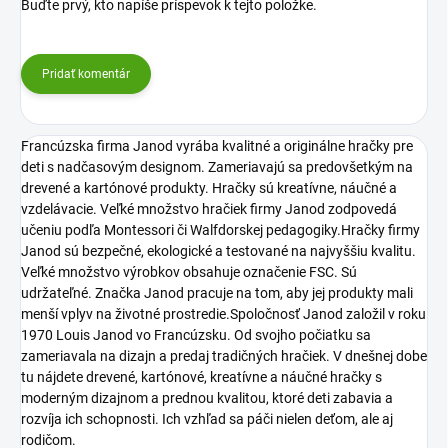
Buďte prvý, kto napíše príspevok k tejto položke.
Pridať komentár
Francúzska firma Janod vyrába kvalitné a originálne hračky pre
deti s nadčasovým designom. Zameriavajú sa predovšetkým na
drevené a kartónové produkty. Hračky sú kreatívne, náučné a
vzdelávacie. Veľké množstvo hračiek firmy Janod zodpovedá
učeniu podľa Montessori či Walfdorskej pedagogiky.Hračky firmy
Janod sú bezpečné, ekologické a testované na najvyššiu kvalitu.
Veľké množstvo výrobkov obsahuje označenie FSC. Sú
udržateľné. Značka Janod pracuje na tom, aby jej produkty mali
menší vplyv na životné prostredie.Spoločnosť Janod založil v roku
1970 Louis Janod vo Francúzsku. Od svojho počiatku sa
zameriavala na dizajn a predaj tradičných hračiek. V dnešnej dobe
tu nájdete drevené, kartónové, kreatívne a náučné hračky s
moderným dizajnom a prednou kvalitou, ktoré deti zabavia a
rozvíja ich schopnosti. Ich vzhľad sa páči nielen deťom, ale aj
rodičom.