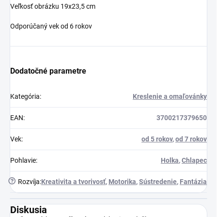
Veľkosť obrázku 19x23,5 cm
Odporúčaný vek od 6 rokov
Dodatočné parametre
Kategória
:
Kreslenie a omaľovánky
EAN
:
3700217379650
Vek
:
od 5 rokov
,
od 7 rokov
Pohlavie
:
Holka
,
Chlapec
?
Rozvíja
:
Kreativita a tvorivosť
,
Motorika
,
Sústredenie
,
Fantázia
Diskusia