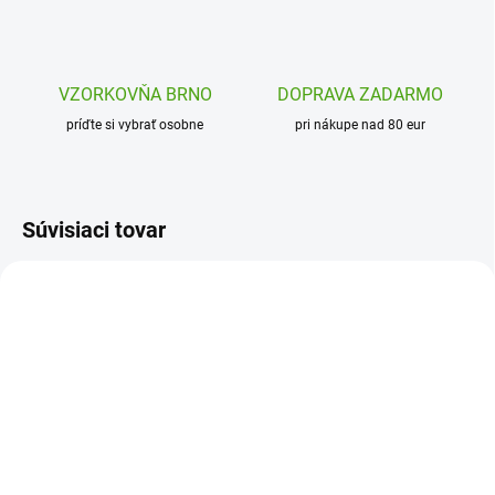
VZORKOVŇA BRNO
DOPRAVA ZADARMO
príďte si vybrať osobne
pri nákupe nad 80 eur
Súvisiaci tovar
DJ09549
DJ09545
SKLADOM
SKLADOM
(2 KS)
(1 KS)
Djeco Módne
Djeco Módne