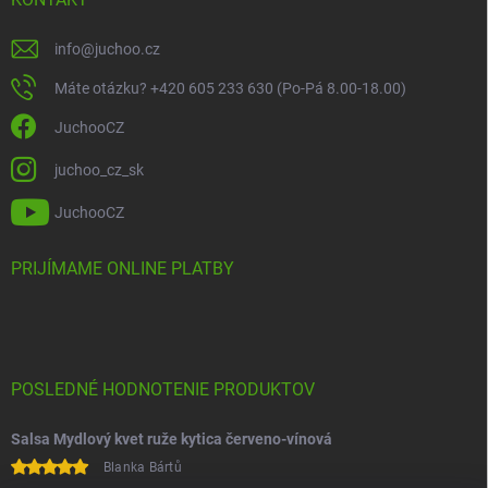
info
@
juchoo.cz
Máte otázku? +420 605 233 630 (Po-Pá 8.00-18.00)
JuchooCZ
juchoo_cz_sk
JuchooCZ
PRIJÍMAME ONLINE PLATBY
POSLEDNÉ HODNOTENIE PRODUKTOV
Salsa Mydlový kvet ruže kytica červeno-vínová
Blanka Bártů