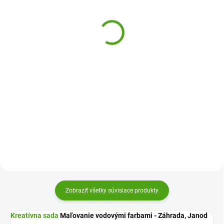
omaľovánky - maľovanie
omaľovánky - maľovanie
Scout a priatelia
Rebekka a priatelia
6,81 €
6,81 €
Do košíka
Do košíka
Módne maľovanie Scout a
Módne maľovanie Rebekka a
priatelia Djeco zabavia všetkých
priatelia Djeco zabavia všetkých
návrhárov a návrhárky. Vytvorte
návrhárov a návrhárky. Vytvorte
dokonalý štýl oblečenia na
dokonalý štýl oblečenia na
pevných modeloch zdobených
pevných modeloch zdobených
lesklými doplnkami.
lesklými doplnkami.
Zobraziť všetky súvisiace produkty
Kreatívna sada
Maľovanie vodovými farbami - Záhrada, Janod