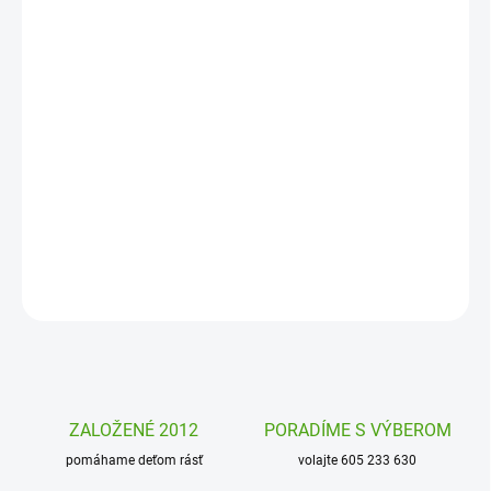
MOŽNOSTI
DORUČENIA
−
+
Pridať do košíka
Kreatívna sada
Maľovanie vodovými farbami od firmy Janod
zabaví všetky tvorivé deti. Vytvorte pomocou farieb a štetca
skutočné umelecké dielo.
DETAILNÉ INFORMÁCIE
OPÝTAŤ SA
STRÁŽIŤ
ZALOŽENÉ 2012
PORADÍME S VÝBEROM
pomáhame deťom rásť
volajte 605 233 630