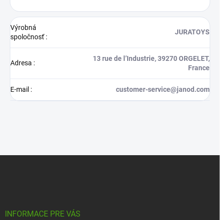
Výrobná
JURATOYS
spoločnosť
:
13 rue de l’Industrie, 39270 ORGELET,
Adresa
:
France
E-mail
:
customer-service@janod.com
Z
á
p
ä
t
i
INFORMACE PRE VÁS