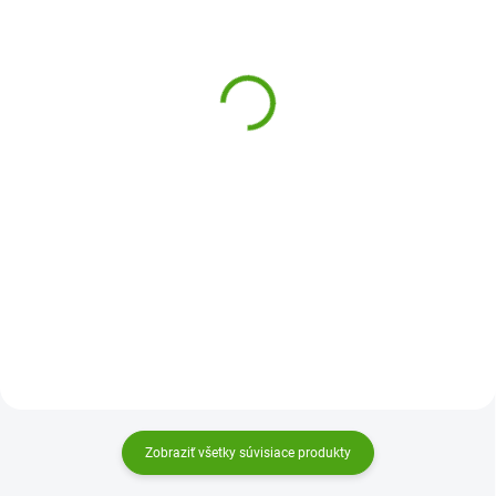
(2 KS)
Janod Kreatívna sada 3D
Djeco Malování s paletou
Maľovanie - Jednorožci
Na louce
18,52 €
9,49 €
Do košíka
Do košíka
Kreatívna sada 3D Maľovanie
S touto výtvarnou sadou Djeco sa
Jednorožci od firmy Janod
deti stanú skutočnými maliarmi.
zabavia všetky tvorivé deti.
Všetko je pripravené. Každý
Kombináciou 3D techniky a
obrázok má svoju paletu farieb,
perleťového maľovania vzniknú
takže stačí vziať iba štetec a
nádherné obrazy.
začať kresliť. Bez...
Zobraziť všetky súvisiace produkty