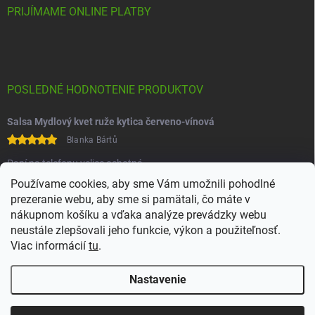
PRIJÍMAME ONLINE PLATBY
POSLEDNÉ HODNOTENIE PRODUKTOV
Salsa Mydlový kvet ruže kytica červeno-vínová
Blanka Bártů
Paní na telefonu velice ochotná
Používame cookies, aby sme Vám umožnili pohodlné
prezeranie webu, aby sme si pamätali, čo máte v
nákupnom košíku a vďaka analýze prevádzky webu
neustále zlepšovali jeho funkcie, výkon a použiteľnosť.
Viac informácií
tu
.
Heureka
Comgate
Nastavenie
Copyright 2026
Juchoo
. Všetky práva vyhradené.
Upraviť nastavenie