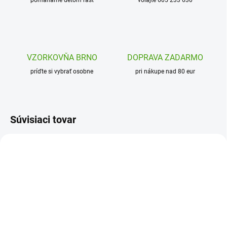
pomáhame deťom rásť
volajte 605 233 630
VZORKOVŇA BRNO
DOPRAVA ZADARMO
príďte si vybrať osobne
pri nákupe nad 80 eur
Súvisiaci tovar
DJ09134
J07951
SKLADOM
ODOSLANIE DO 7 DNÍ