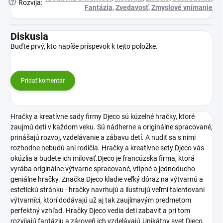
?
Rozvíja
:
Fantázia
,
Zvedavosť
,
Zmyslové vnímanie
Diskusia
Buďte prvý, kto napíše príspevok k tejto položke.
Pridať komentár
Hračky a kreatívne sady firmy Djeco sú kúzelné hračky, ktoré
zaujmú deti v každom veku. Sú nádherne a originálne spracované,
prinášajú rozvoj, vzdelávanie a zábavu detí. A nudiť sa s nimi
rozhodne nebudú ani rodičia. Hračky a kreatívne sety Djeco vás
okúzlia a budete ich milovať.Djeco je francúzska firma, ktorá
vyrába originálne výtvarne spracované, vtipné a jednoducho
geniálne hračky. Značka Djeco kladie veľký dôraz na výtvarnú a
estetickú stránku - hračky navrhujú a ilustrujú veľmi talentovaní
výtvarníci, ktorí dodávajú už aj tak zaujímavým predmetom
perfektný vzhľad. Hračky Djeco vedia deti zabaviť a pri tom
rozvíjajú fantáziu a zároveň ich vzdelávajú.Unikátny svet Djeco