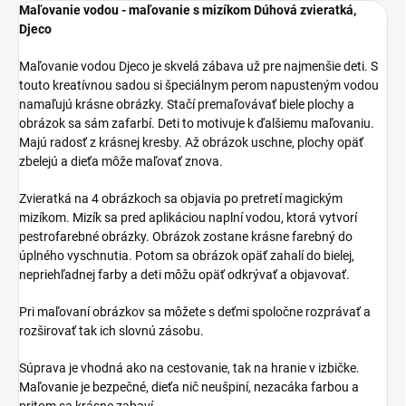
Maľovanie vodou - maľovanie s mizíkom Dúhová zvieratká,
Djeco
Maľovanie vodou Djeco je skvelá zábava už pre najmenšie deti. S
touto kreatívnou sadou si špeciálnym perom napusteným vodou
namaľujú krásne obrázky. Stačí premaľovávať biele plochy a
obrázok sa sám zafarbí. Deti to motivuje k ďalšiemu maľovaniu.
Majú radosť z krásnej kresby. Až obrázok uschne, plochy opäť
zbelejú a dieťa môže maľovať znova.
Zvieratká na 4 obrázkoch sa objavia po pretretí magickým
mizíkom. Mizík sa pred aplikáciou naplní vodou, ktorá vytvorí
pestrofarebné obrázky. Obrázok zostane krásne farebný do
úplného vyschnutia. Potom sa obrázok opäť zahalí do bielej,
nepriehľadnej farby a deti môžu opäť odkrývať a objavovať.
Pri maľovaní obrázkov sa môžete s deťmi spoločne rozprávať a
rozširovať tak ich slovnú zásobu.
Súprava je vhodná ako na cestovanie, tak na hranie v izbičke.
Maľovanie je bezpečné, dieťa nič neušpiní, nezacáka farbou a
pritom sa krásne zabaví.