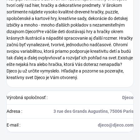
tvorí celý rad hier, hračky a dekoratívne predmety. V širokom
sortimente nájdete vysoko kvalitné drevené hračky, puzzle,
spoločenské a kartové hry, kreatívne sady, dekorácie do detskej
izbičky a mnoho - mnoho ďalších pokladov s nezameniteľným
dizajnom Djeco!Pre väčšie deti dostávajú hry a hračky okrem
krásnych ilustrácií a nápadité spracovanie aj ďalší rozmer. Hračky
začnú byť vynaliezavé, tvorivé, jednoducho nadčasové. Ohromí
svojou variabilitou, ktorá priamo podporuje kreativitu detí a budú
tak ďalej a ďalej ovplyvňovať a rozvíjať ich pohľad na svet.Existuje
ešte nejaká hra alebo hračka, ktorá Vás doteraz nenapadla?
Djeco ju už určite vymyslelo. Hľadajte a pozorne sa pozerajte,
kreatívny svet Djeco je Vám otvorený.
Výrobná spoločnosť
:
Djeco
Adresa
:
3 rue des Grands Augustins, 75006 Paris
E-mail
:
djeco@djeco.com