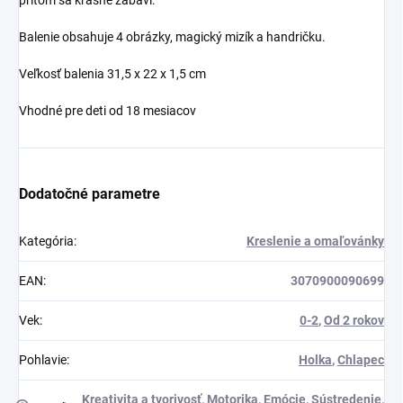
Balenie obsahuje 4 obrázky, magický mizík a handričku.
Veľkosť balenia 31,5 x 22 x 1,5 cm
Vhodné pre deti od 18 mesiacov
Dodatočné parametre
Kategória
:
Kreslenie a omaľovánky
EAN
:
3070900090699
Vek
:
0-2
,
Od 2 rokov
Pohlavie
:
Holka
,
Chlapec
Kreativita a tvorivosť
,
Motorika
,
Emócie
,
Sústredenie
,