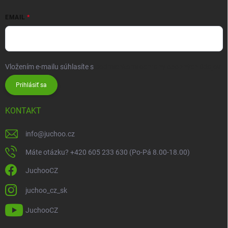
EMAIL
Vložením e-mailu súhlasíte s
podmienkami ochrany osobných údajov
Prihlásiť sa
KONTAKT
info
@
juchoo.cz
Máte otázku? +420 605 233 630 (Po-Pá 8.00-18.00)
JuchooCZ
juchoo_cz_sk
JuchooCZ