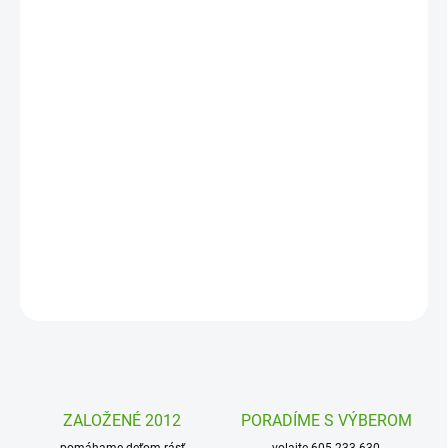
DORUČIŤ DO:
11. 8. 2026
MOŽNOSTI
DORUČENIA
−
+
Pridať do košíka
Maľovanie vodou Djeco je skvelá zábava už pre najmenšie deti. S
touto kreatívnou sadou si špeciálnym perom napusteným vodou
namaľujú krásne obrázky.
DETAILNÉ INFORMÁCIE
OPÝTAŤ SA
STRÁŽIŤ
ZALOŽENÉ 2012
PORADÍME S VÝBEROM