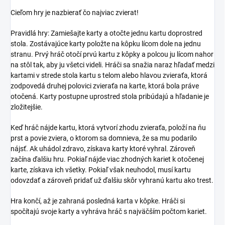
Cieľom hry je nazbierať čo najviac zvierat!
Pravidlá hry: Zamiešajte karty a otočte jednu kartu doprostred
stola. Zostávajúce karty položte na kôpku lícom dole na jednu
stranu. Prvý hráč otočí prvú kartu z kôpky a polcou ju lícom nahor
na stôl tak, aby ju všetci videli. Hráči sa snažia naraz hľadať medzi
kartami v strede stola kartu s telom alebo hlavou zvieraťa, ktorá
zodpovedá druhej polovici zvieraťa na karte, ktorá bola práve
otočená. Karty postupne uprostred stola pribúdajú a hľadanie je
zložitejšie.
Keď hráč nájde kartu, ktorá vytvorí zhodu zvieraťa, položí na ňu
prst a povie zviera, o ktorom sa domnieva, že sa mu podarilo
nájsť. Ak uhádol zdravo, získava karty ktoré vyhral. Zároveň
začína ďalšiu hru. Pokiaľ nájde viac zhodných kariet k otočenej
karte, získava ich všetky. Pokiaľ však neuhodol, musí kartu
odovzdať a zároveň pridať už ďalšiu skôr vyhranú kartu ako trest.
Hra končí, až je zahraná posledná karta v kôpke. Hráči si
spočítajú svoje karty a vyhráva hráč s najväčším počtom kariet.