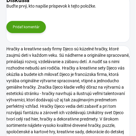
Buďte prvý, kto napíše príspevok k tejto položke.
Pridať komentár
Hračky a kreatívne sady firmy Djeco sú kúzelné hračky, ktoré
zaujmú deti v každom veku. Sú nádherne a originálne spracované,
prinášajú rozvoj, vzdelávanie a zábavu detí. A nudiť sa s nimi
rozhodne nebudú ani rodičia. Hračky a kreatívne sety Djeco vás
okúzlia a budete ich milovať.Djeco je francúzska firma, ktorá
vyrába originálne výtvarne spracované, vtipné a jednoducho
geniálne hračky. Značka Djeco kladie veľký dôraz na výtvarnú a
estetickú stránku - hračky navrhujú a ilustrujú veľmi talentovaní
výtvarníci, ktorí dodávajú už aj tak zaujímavým predmetom
perfektný vzhľad. Hračky Djeco vedia deti zabaviť a pri tom
rozvíjajú fantáziu a zároveň ich vzdelávajú.Unikátny svet Djeco
tvorí celý rad hier, hračky a dekoratívne predmety. V širokom
sortimente nájdete vysoko kvalitné drevené hračky, puzzle,
spoločenské a kartové hry, kreatívne sady, dekorácie do detskej