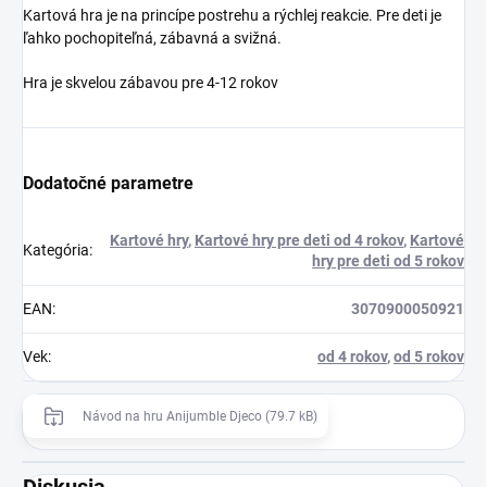
Kartová hra je na princípe postrehu a rýchlej reakcie. Pre deti je
ľahko pochopiteľná, zábavná a svižná.
Hra je skvelou zábavou pre 4-12 rokov
Dodatočné parametre
Kartové hry
,
Kartové hry pre deti od 4 rokov
,
Kartové
Kategória
:
hry pre deti od 5 rokov
EAN
:
3070900050921
Vek
:
od 4 rokov
,
od 5 rokov
Návod na hru Anijumble Djeco (79.7 kB)
Diskusia