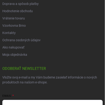
Doprava a spôsob platby
Hodnotenie obchodu
Vrátenie tovaru
Vzorkovna Brno
Kontakty
Ochrana osobných údajov
Ako nakupovať
Moja objednávka
ODOBERAŤ NEWSLETTER
Vložte svoj e-mail a my Vám budeme zasielať informácie o nových
produktoch na našom e-shope.
EMAIL