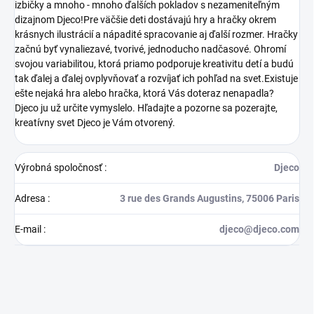
izbičky a mnoho - mnoho ďalších pokladov s nezameniteľným
dizajnom Djeco!Pre väčšie deti dostávajú hry a hračky okrem
krásnych ilustrácií a nápadité spracovanie aj ďalší rozmer. Hračky
začnú byť vynaliezavé, tvorivé, jednoducho nadčasové. Ohromí
svojou variabilitou, ktorá priamo podporuje kreativitu detí a budú
tak ďalej a ďalej ovplyvňovať a rozvíjať ich pohľad na svet.Existuje
ešte nejaká hra alebo hračka, ktorá Vás doteraz nenapadla?
Djeco ju už určite vymyslelo. Hľadajte a pozorne sa pozerajte,
kreatívny svet Djeco je Vám otvorený.
Výrobná spoločnosť
:
Djeco
Adresa
:
3 rue des Grands Augustins, 75006 Paris
E-mail
:
djeco@djeco.com