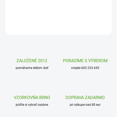
vtipnými zvieratkami. Vyhráva ten, kto získa čo najviac kariet
správnych zvierat.
DETAILNÉ INFORMÁCIE
OPÝTAŤ SA
STRÁŽIŤ
ZALOŽENÉ 2012
PORADÍME S VÝBEROM
pomáhame deťom rásť
volajte 605 233 630
VZORKOVŇA BRNO
DOPRAVA ZADARMO
príďte si vybrať osobne
pri nákupe nad 80 eur