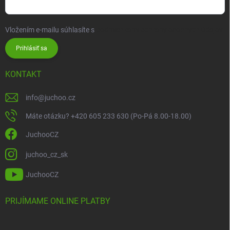
Vložením e-mailu súhlasíte s
podmienkami ochrany osobných údajov
Prihlásiť sa
KONTAKT
info
@
juchoo.cz
Máte otázku? +420 605 233 630 (Po-Pá 8.00-18.00)
JuchooCZ
juchoo_cz_sk
JuchooCZ
PRIJÍMAME ONLINE PLATBY