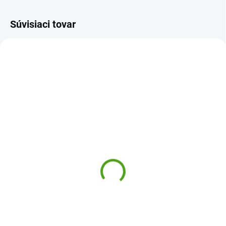
Súvisiaci tovar
NOVINKA
DJ05076
DJ05081
SKLADOM
SKLADOM
(2 KS)
(1 KS)
Djeco Kartová hra
Djeco Kartová hra
Tajomstvo oceánu
Dragon Deck
9,49 €
9,45 €
Do košíka
Do košíka
Tajomstvo oceánu od Djeco je
Kartová hra Dragon Deck od
napínavá strategická kartová hra,
firmy Djeco je napínavá a