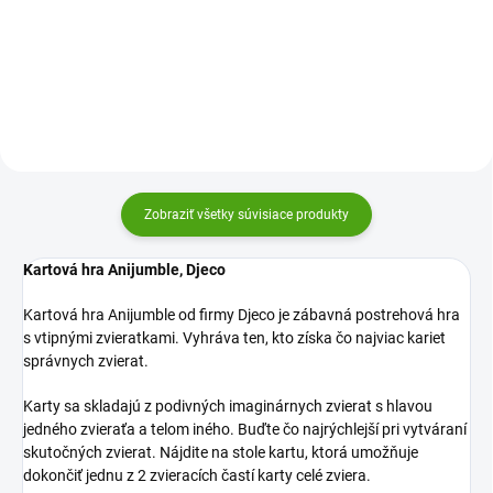
v ktorej záleží na každom ťahu.
zábavná hra pre deti. Každý drak
Chytrým pokladaním kariet sa
má inú silu. Máte toho pravého a
vyhýbate nástrahám, premýšľate
stanete sa víťazom a dračím
niekoľko krokov...
majstrom?
Zobraziť všetky súvisiace produkty
Kartová hra Anijumble, Djeco
Kartová hra Anijumble od firmy Djeco je zábavná postrehová hra
s vtipnými zvieratkami. Vyhráva ten, kto získa čo najviac kariet
správnych zvierat.
Karty sa skladajú z podivných imaginárnych zvierat s hlavou
jedného zvieraťa a telom iného. Buďte čo najrýchlejší pri vytváraní
skutočných zvierat. Nájdite na stole kartu, ktorá umožňuje
dokončiť jednu z 2 zvieracích častí karty celé zviera.