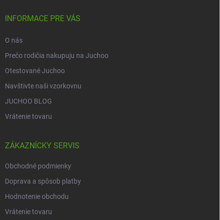
t
i
INFORMACE PRE VÁS
e
O nás
Prečo rodičia nakupuju na Juchoo
Otestované Juchoo
Navštivte naši vzorkovnu
JUCHOO BLOG
Vrátenie tovaru
ZÁKAZNÍCKY SERVIS
Obchodné podmienky
Doprava a spôsob platby
Hodnotenie obchodu
Vrátenie tovaru