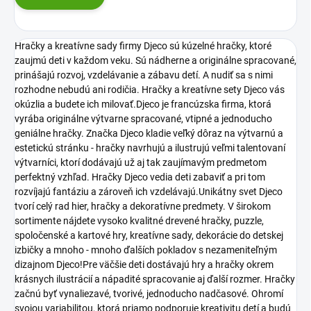
Hračky a kreatívne sady firmy Djeco sú kúzelné hračky, ktoré
zaujmú deti v každom veku. Sú nádherne a originálne spracované,
prinášajú rozvoj, vzdelávanie a zábavu detí. A nudiť sa s nimi
rozhodne nebudú ani rodičia. Hračky a kreatívne sety Djeco vás
okúzlia a budete ich milovať.Djeco je francúzska firma, ktorá
vyrába originálne výtvarne spracované, vtipné a jednoducho
geniálne hračky. Značka Djeco kladie veľký dôraz na výtvarnú a
estetickú stránku - hračky navrhujú a ilustrujú veľmi talentovaní
výtvarníci, ktorí dodávajú už aj tak zaujímavým predmetom
perfektný vzhľad. Hračky Djeco vedia deti zabaviť a pri tom
rozvíjajú fantáziu a zároveň ich vzdelávajú.Unikátny svet Djeco
tvorí celý rad hier, hračky a dekoratívne predmety. V širokom
sortimente nájdete vysoko kvalitné drevené hračky, puzzle,
spoločenské a kartové hry, kreatívne sady, dekorácie do detskej
izbičky a mnoho - mnoho ďalších pokladov s nezameniteľným
dizajnom Djeco!Pre väčšie deti dostávajú hry a hračky okrem
krásnych ilustrácií a nápadité spracovanie aj ďalší rozmer. Hračky
začnú byť vynaliezavé, tvorivé, jednoducho nadčasové. Ohromí
svojou variabilitou, ktorá priamo podporuje kreativitu detí a budú