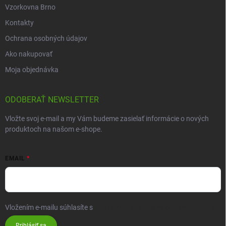
Vzorkovna Brno
Kontakty
Ochrana osobných údajov
Ako nakupovať
Moja objednávka
ODOBERAŤ NEWSLETTER
Vložte svoj e-mail a my Vám budeme zasielať informácie o nových
produktoch na našom e-shope.
EMAIL
Vložením e-mailu súhlasíte s
podmienkami ochrany osobných údajov
Prihlásiť sa