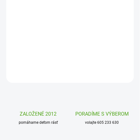
DORUČENIA
−
+
Pridať do košíka
Kartová hra Motamo od firmy Djeco je zábavná hra pre celú
rodinu. Jedným slovom popíšte hráčovi obrázok na karte. Kto
zvládne uhádnuť všetkých, vyhráva.
DETAILNÉ INFORMÁCIE
OPÝTAŤ SA
STRÁŽIŤ
ZALOŽENÉ 2012
PORADÍME S VÝBEROM
pomáhame deťom rásť
volajte 605 233 630