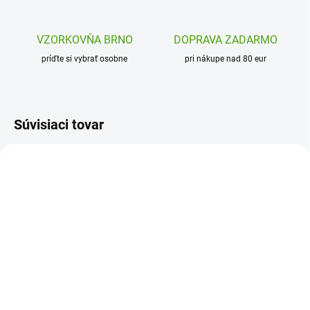
VZORKOVŇA BRNO
DOPRAVA ZADARMO
príďte si vybrať osobne
pri nákupe nad 80 eur
Súvisiaci tovar
DJ09961
DJ05081
SKLADOM
SKLADOM
(1 KS)
(1 KS)
Djeco Cartum Magus -
Djeco Kartová hra
Kúzelnícke karty s 20
Dragon Deck