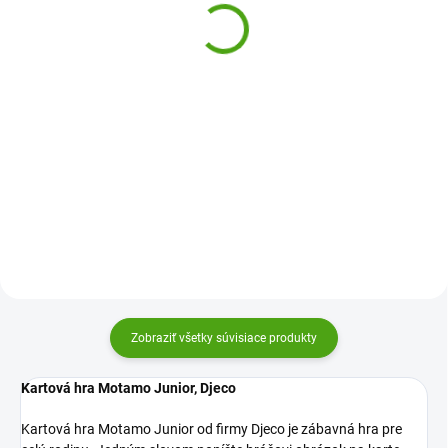
trikmi
9,45 €
18,15 €
Do košíka
Do košíka
Kartová hra Dragon Deck od
firmy Djeco je napínavá a
Objavte svet kúziel a mágie. S
zábavná hra pre deti. Každý drak
Cartum Magus od Djeco si deti
má inú silu. Máte toho pravého a
vyskúšajú 20 kartových trikov
stanete sa víťazom a dračím
vďaka špeciálnym kartám. Sada
majstrom?
ich prevedie kúzelníckym umením
a zlepší ich logiku a...
Zobraziť všetky súvisiace produkty
Kartová hra Motamo Junior, Djeco
Kartová hra Motamo Junior od firmy Djeco je zábavná hra pre