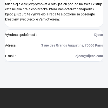
tak ďalej a ďalej ovplyvňovať a rozvíjať ich pohľad na svet.Existuje
ešte nejaká hra alebo hračka, ktorá Vás doteraz nenapadla?
Djeco ju už určite vymyslelo. Hľadajte a pozorne sa pozerajte,
kreatívny svet Djeco je Vám otvorený.
Výrobná spoločnosť
:
Djeco
Adresa
:
3 rue des Grands Augustins, 75006 Paris
E-mail
:
djeco@djeco.com
Z
á
p
ä