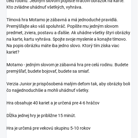
celú rodinu. Jedným slovom popíšte hráčovi obrázok na karte.
Kto zvládne uhádnuť všetkých, vyhráva.
Tímová hra Motamo je zábavná a má jednoduché pravidlá.
Premýšľajte ako váš spoluhráč. Popíšte mu jedným slovom
predmet, zviera, postavu a ďalšie. Ak uhádne všetky štyri obrázky
na karte, kartu vyhráva. Spojte svoje myslenie a konajte tímovo.
Na popis obrázku máte iba jedno slovo. Ktorý tím získa viac
kariet?
Motamo - jedným slovom je zábavná hra pre celú rodinu. Budete
premýšľať, budete bojovať, budete sa smiať.
Verzia Junior je prispôsobená malým deťom tak, aby obrázky boli
čo najjednoduchšie a mohli uhádnuť všetky.
Hra obsahuje 40 kariet a je určená pre 4-6 hráčov
Dĺžka jednej hry je približne 15 minút.
Hra je určená pre vekovú skupinu 5-10 rokov