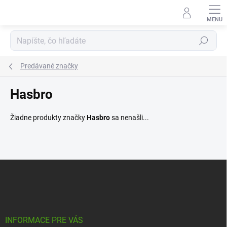
Prejsť
na
obsah
Hľadať
Predávané značky
Hasbro
Žiadne produkty značky
Hasbro
sa nenašli...
Z
á
p
ä
t
i
INFORMACE PRE VÁS