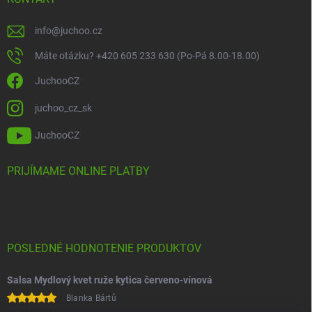
info
@
juchoo.cz
Máte otázku? +420 605 233 630 (Po-Pá 8.00-18.00)
JuchooCZ
juchoo_cz_sk
JuchooCZ
PRIJÍMAME ONLINE PLATBY
POSLEDNÉ HODNOTENIE PRODUKTOV
Salsa Mydlový kvet ruže kytica červeno-vínová
Blanka Bártů