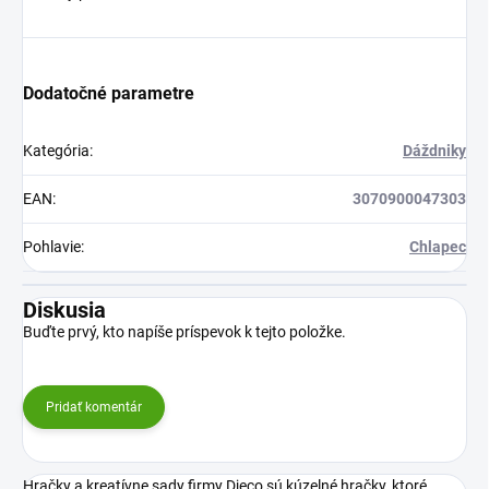
Dodatočné parametre
Kategória
:
Dáždniky
EAN
:
3070900047303
Pohlavie
:
Chlapec
Diskusia
Buďte prvý, kto napíše príspevok k tejto položke.
Pridať komentár
Hračky a kreatívne sady firmy Djeco sú kúzelné hračky, ktoré