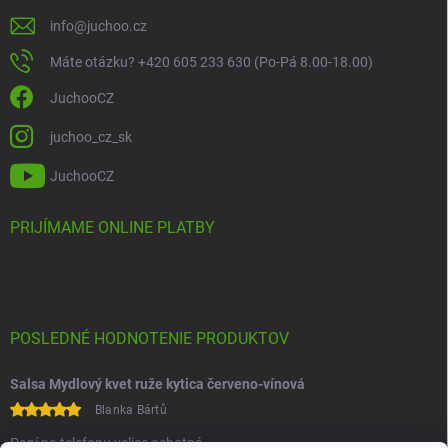
info
@
juchoo.cz
Máte otázku? +420 605 233 630 (Po-Pá 8.00-18.00)
JuchooCZ
juchoo_cz_sk
JuchooCZ
PRIJÍMAME ONLINE PLATBY
POSLEDNÉ HODNOTENIE PRODUKTOV
Salsa Mydlový kvet ruže kytica červeno-vínová
Blanka Bártů
Paní na telefonu velice ochotná