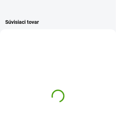
Súvisiaci tovar
DD04808
DD04719
ODOSLANIE DO 7 DNÍ
ODOSLANIE DO 7 DNÍ
Djeco Detský dáždnik
Djeco Detský dáždnik
Žabí cestovanie
Muzikanti
11,14 €
11,14 €
Do košíka
Do košíka
Detský dáždnik Djeco Žabie
Detský dáždnik Djeco Muzikanti