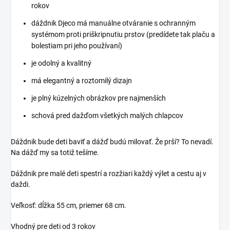
rokov
dáždnik Djeco má manuálne otváranie s ochranným
systémom proti priškripnutiu prstov (predídete tak plaču a
bolestiam pri jeho používaní)
je odolný a kvalitný
má elegantný a roztomilý dizajn
je plný kúzelných obrázkov pre najmenších
schová pred dažďom všetkých malých chlapcov
Dáždnik bude deti baviť a dážď budú milovať. Že prší? To nevadí.
Na dážď my sa totiž tešíme.
Dáždnik pre malé deti spestrí a rozžiari každý výlet a cestu aj v
daždi.
Veľkosť: dĺžka 55 cm, priemer 68 cm.
Vhodný pre deti od 3 rokov