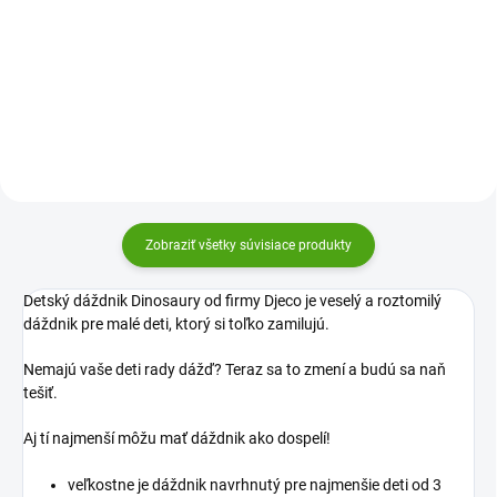
cestovanie schová pred dažďom
schová pred dažďom všetky
všetkých chlapcov i
dievčatká aj slečny. Priehľadný
dievčatá. Priehľadný farebný
farebný dáždnik rozžiari každý
dáždnik rozžiari každý daždivý
daždivý deň!
deň!
Zobraziť všetky súvisiace produkty
Detský dáždnik Dinosaury od firmy Djeco je veselý a roztomilý
dáždnik pre malé deti, ktorý si toľko zamilujú.
Nemajú vaše deti rady dážď? Teraz sa to zmení a budú sa naň
tešiť.
Aj tí najmenší môžu mať dáždnik ako dospelí!
veľkostne je dáždnik navrhnutý pre najmenšie deti od 3