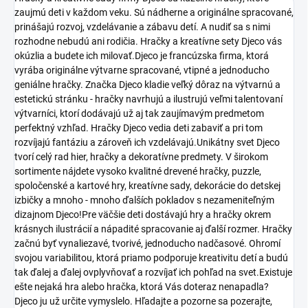
zaujmú deti v každom veku. Sú nádherne a originálne spracované,
prinášajú rozvoj, vzdelávanie a zábavu detí. A nudiť sa s nimi
rozhodne nebudú ani rodičia. Hračky a kreatívne sety Djeco vás
okúzlia a budete ich milovať.Djeco je francúzska firma, ktorá
vyrába originálne výtvarne spracované, vtipné a jednoducho
geniálne hračky. Značka Djeco kladie veľký dôraz na výtvarnú a
estetickú stránku - hračky navrhujú a ilustrujú veľmi talentovaní
výtvarníci, ktorí dodávajú už aj tak zaujímavým predmetom
perfektný vzhľad. Hračky Djeco vedia deti zabaviť a pri tom
rozvíjajú fantáziu a zároveň ich vzdelávajú.Unikátny svet Djeco
tvorí celý rad hier, hračky a dekoratívne predmety. V širokom
sortimente nájdete vysoko kvalitné drevené hračky, puzzle,
spoločenské a kartové hry, kreatívne sady, dekorácie do detskej
izbičky a mnoho - mnoho ďalších pokladov s nezameniteľným
dizajnom Djeco!Pre väčšie deti dostávajú hry a hračky okrem
krásnych ilustrácií a nápadité spracovanie aj ďalší rozmer. Hračky
začnú byť vynaliezavé, tvorivé, jednoducho nadčasové. Ohromí
svojou variabilitou, ktorá priamo podporuje kreativitu detí a budú
tak ďalej a ďalej ovplyvňovať a rozvíjať ich pohľad na svet.Existuje
ešte nejaká hra alebo hračka, ktorá Vás doteraz nenapadla?
Djeco ju už určite vymyslelo. Hľadajte a pozorne sa pozerajte,