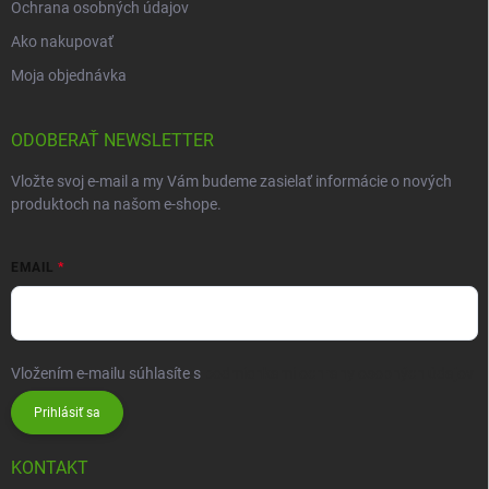
Ochrana osobných údajov
Ako nakupovať
Moja objednávka
ODOBERAŤ NEWSLETTER
Vložte svoj e-mail a my Vám budeme zasielať informácie o nových
produktoch na našom e-shope.
EMAIL
Vložením e-mailu súhlasíte s
podmienkami ochrany osobných údajov
Prihlásiť sa
KONTAKT