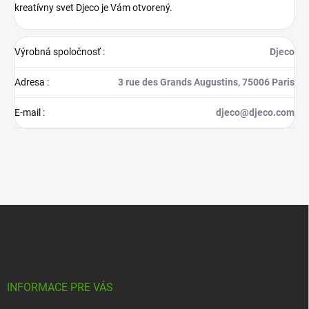
kreatívny svet Djeco je Vám otvorený.
Výrobná spoločnosť
:
Djeco
Adresa
:
3 rue des Grands Augustins, 75006 Paris
E-mail
:
djeco@djeco.com
Z
á
p
ä
t
i
INFORMACE PRE VÁS
e