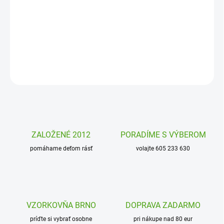
Detský dáždnik Djeco Dinosaury schová pred dažďom všetky malé
deti od 3 rokov. Veselý farebný dáždnik bude deti baviť a rozžiari
každý daždivý deň!
DETAILNÉ INFORMÁCIE
OPÝTAŤ SA
STRÁŽIŤ
ZALOŽENÉ 2012
PORADÍME S VÝBEROM
pomáhame deťom rásť
volajte 605 233 630
VZORKOVŇA BRNO
DOPRAVA ZADARMO
príďte si vybrať osobne
pri nákupe nad 80 eur