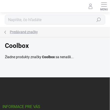
Prejsť
na
obsah
Hľadať
Predávané značky
Coolbox
Žiadne produkty značky
Coolbox
sa nenašli...
Z
á
p
ä
t
i
INFORMACE PRE VÁS