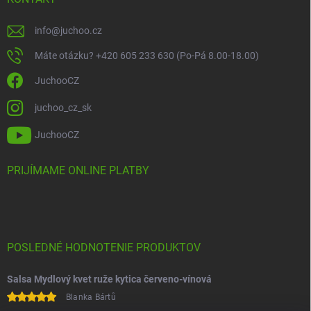
info
@
juchoo.cz
Máte otázku? +420 605 233 630 (Po-Pá 8.00-18.00)
JuchooCZ
juchoo_cz_sk
JuchooCZ
PRIJÍMAME ONLINE PLATBY
POSLEDNÉ HODNOTENIE PRODUKTOV
Salsa Mydlový kvet ruže kytica červeno-vínová
Blanka Bártů