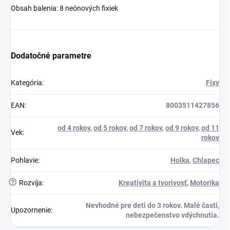
Obsah balenia: 8 neónových fixiek
Dodatočné parametre
Kategória
:
Fixy
EAN
:
8003511427856
od 4 rokov
,
od 5 rokov
,
od 7 rokov
,
od 9 rokov
,
od 11
Vek
:
rokov
Pohlavie
:
Holka
,
Chlapec
?
Rozvíja
:
Kreativita a tvorivosť
,
Motorika
Nevhodné pre deti do 3 rokov. Malé časti,
Upozornenie
:
nebezpečenstvo vdýchnutia.