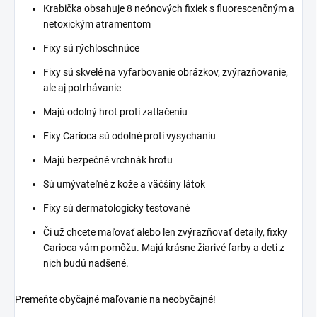
Krabička obsahuje 8 neónových fixiek s fluorescenčným a
netoxickým atramentom
Fixy sú rýchloschnúce
Fixy sú skvelé na vyfarbovanie obrázkov, zvýrazňovanie,
ale aj potrhávanie
Majú odolný hrot proti zatlačeniu
Fixy Carioca sú odolné proti vysychaniu
Majú bezpečné vrchnák hrotu
Sú umývateľné z kože a väčšiny látok
Fixy sú dermatologicky testované
Či už chcete maľovať alebo len zvýrazňovať detaily, fixky
Carioca vám pomôžu. Majú krásne žiarivé farby a deti z
nich budú nadšené.
Premeňte obyčajné maľovanie na neobyčajné!