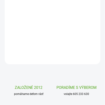
DORUČENIA
−
+
Pridať do košíka
Neónové fixy pre deti Carioca sú určené pre malých aj veľkých
maliarov. Zvýraznia obrázky a dajú im svietivý nádych. Môžete
podtrhávať, dokresľovať, maľovať. - originálne a neónovo!
DETAILNÉ INFORMÁCIE
OPÝTAŤ SA
STRÁŽIŤ
ZALOŽENÉ 2012
PORADÍME S VÝBEROM
pomáhame deťom rásť
volajte 605 233 630