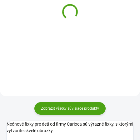
zvýrazňovače
12,33 €
7,22 €
Do košíka
Do košíka
Originálne obojstranné fixky
Djeco v sýtych farbách. Fixy majú
Gélové zvýrazňovače od Djeco v
tenký hrot pre detailné maľovanie
nádherných jasných farbách
a štetcový hrot pre maľovanie
urobia radosť všetkým deťom aj
ako štetcom.
starším školákom. Označujte,
podtrhávajte, zvýrazňujte!
Zobraziť všetky súvisiace produkty
Neónové fixky pre deti od firmy Carioca sú výrazné fixky, s ktorými
vytvoríte skvelé obrázky.