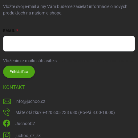
Vložte svoj e-mail a my Vám budeme zasielať informácie o nových
produktoch na našom e-shope.
EMAIL
Vložením e-mailu súhlasíte s
podmienkami ochrany osobných údajov
Prihlásiť sa
KONTAKT
info
@
juchoo.cz
Máte otázku? +420 605 233 630 (Po-Pá 8.00-18.00)
JuchooCZ
juchoo_cz_sk