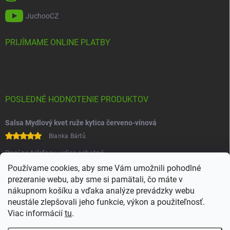
JuchooCZ
PRIJÍMAME ONLINE PLATBY
POSLEDNÉ HODNOTENIE PRODUKTOV
Salsa Mydlový kvet ruže kytica červeno-vínová
Blanka Bártů
Paní na telefonu velice ochotná
Používame cookies, aby sme Vám umožnili pohodlné
prezeranie webu, aby sme si pamätali, čo máte v
nákupnom košíku a vďaka analýze prevádzky webu
neustále zlepšovali jeho funkcie, výkon a použiteľnosť.
Viac informácií
tu
.
Heureka
Comgate