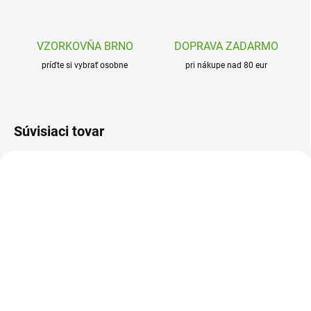
VZORKOVŇA BRNO
DOPRAVA ZADARMO
príďte si vybrať osobne
pri nákupe nad 80 eur
Súvisiaci tovar
DD03757
DJ08800
SKLADOM
SKLADOM
(1 KS)
(1 KS)
Djeco Gélové
Djeco Obojstranné fixky