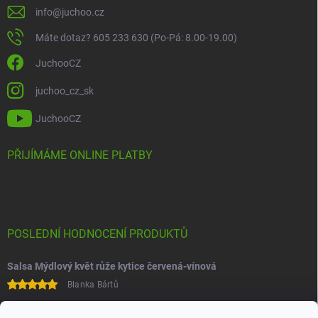
info
@
juchoo.cz
Máte dotaz? 605 233 630 (Po-Pá: 8.00-19.00)
JuchooCZ
juchoo_cz_sk
JuchooCZ
PŘIJÍMÁME ONLINE PLATBY
POSLEDNÍ HODNOCENÍ PRODUKTŮ
Salsa Mýdlový květ růže kytice červená-vínová
Blanka Bártů
Paní na telefonu velice ochotná