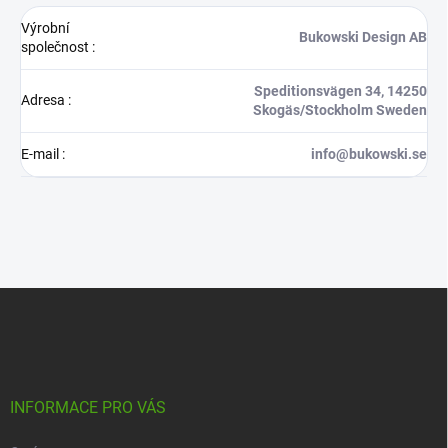
Výrobní
Bukowski Design AB
společnost
:
Speditionsvägen 34, 14250
Adresa
:
Skogäs/Stockholm Sweden
E-mail
:
info@bukowski.se
Z
á
p
a
t
í
INFORMACE PRO VÁS