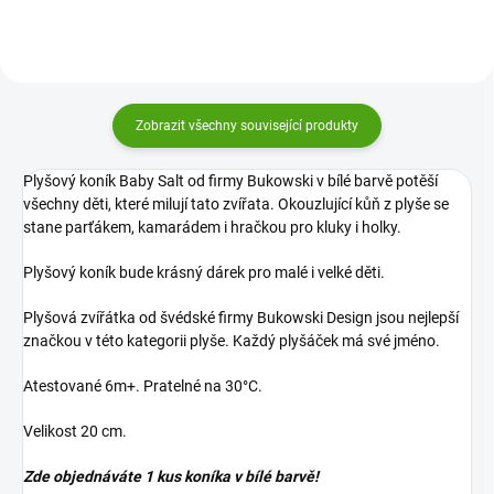
Zobrazit všechny související produkty
Plyšový koník Baby Salt od firmy Bukowski v bílé barvě potěší
všechny děti, které milují tato zvířata. Okouzlující kůň z plyše se
stane parťákem, kamarádem i hračkou pro kluky i holky.
Plyšový koník bude krásný dárek pro malé i velké děti.
Plyšová zvířátka od švédské firmy Bukowski Design jsou nejlepší
značkou v této kategorii plyše. Každý plyšáček má své jméno.
Atestované 6m+. Pratelné na 30°C.
Velikost 20 cm.
Zde objednáváte 1 kus koníka v bílé barvě!