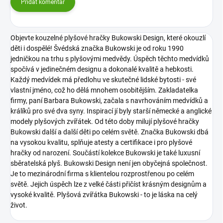
Přidat komentář
Objevte kouzelné plyšové hračky Bukowski Design, které okouzlí
děti i dospělé! Švédská značka Bukowski je od roku 1990
jedničkou na trhu s plyšovými medvědy. Úspěch těchto medvídků
spočívá v jedinečném designu a dokonalé kvalitě a hebkosti.
Každý medvídek má předlohu ve skutečné lidské bytosti - své
vlastní jméno, což ho dělá mnohem osobitějším. Zakladatelka
firmy, paní Barbara Bukowski, začala s navrhováním medvídků a
králíků pro své dva syny. Inspirací jí byly starší německé a anglické
modely plyšových zvířátek. Od této doby milují plyšové hračky
Bukowski další a další děti po celém světě. Značka Bukowski dbá
na vysokou kvalitu, splňuje atesty a certifikace i pro plyšové
hračky od narození. Součástí kolekce Bukowski je také luxusní
sběratelská plyš.
Bukowski Design není jen obyčejná společnost.
Je to mezinárodní firma s klientelou rozprostřenou po celém
světě. Jejich úspěch lze z velké části přičíst krásným designům a
vysoké kvalitě.
Plyšová zvířátka Bukowski - to je láska na celý
život.