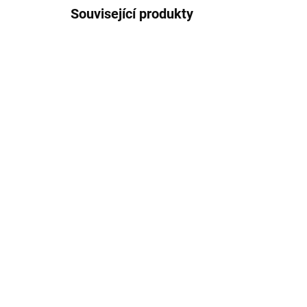
Související produkty
81291
ODESLÁNÍ DO 7 DNÍ
Bukowski Plyšový tuleň
Bu
Hoover bílý střední
Col
499 Kč
63
Do košíku
Plyšový tuleň Hoover od firmy