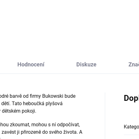
šová sova Collectable Hoho od
Plyšový koník Storm od firmy
my Bukowski je heboučká
Bukowski potěší malé i velké.
ička, která bude moudrou
děti bude milou hračkou a
arádkou pro společné hraní,
mazlíkem, pro dospělé originá
ýlety i pro klidný spánek dětí.
doplňkem interiéru.
Hodnocení
Diskuze
Zna
odré barvě od firmy Bukowski bude
Dop
dětí. Tato heboučká plyšová
 dětském pokoji.
mohou zkoumat, mohou s ní odpočívat,
Katego
 a zavést ji přirozeně do svého života. A