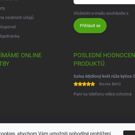
kty
Vložením e-mailu souhlasíte s
po
na osobních údajů
Přihlásit se
akupovat
objednávka
JÍMÁME ONLINE
POSLEDNÍ HODNOCEN
TBY
PRODUKTŮ
Blanka Bártů
Paní na telefonu velice ochotná
ookies, abychom Vám umožnili pohodlné prohlížení