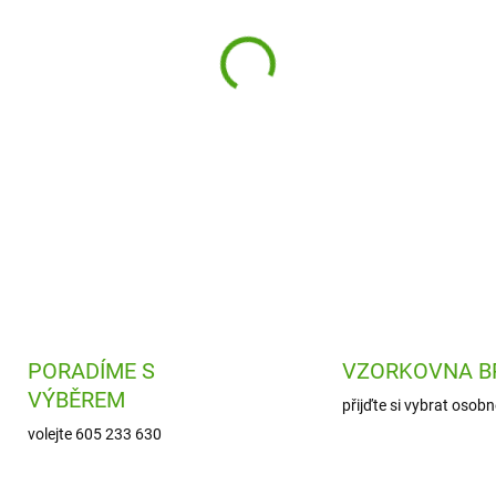
−
+
Roztomilá plyšová vážka Dr
kamarádem všech dětí. Tato h
dekoraci.
DETAILNÍ INFORMACE
PORADÍME S
VZORKOVNA B
VÝBĚREM
přijďte si vybrat osobn
volejte 605 233 630