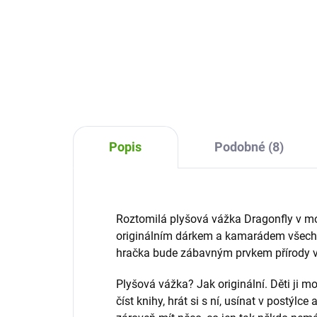
Ply
Bukowski rozzáří každá dětská
fir
očička a stane se nerozlučným
sov
kamarádem na hraní, pro klidný
kam
spánek, ale i na cesty do batůžku.
na v
Popis
Podobné (8)
Roztomilá plyšová vážka Dragonfly v m
originálním dárkem a kamarádem všech 
hračka bude zábavným prvkem přírody v
Plyšová vážka? Jak originální. Děti ji 
číst knihy, hrát si s ní, usínat v postýlce