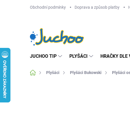
Přejít
Obchodní podmínky
Doprava a způsob platby
na
obsah
JUCHOO TIP
PLYŠÁCI
HRAČKY DLE 
Domů
Plyšáci
Plyšáci Bukowski
Plyšáci o
Neohodnoceno
Podrobnosti hodnocení
Z