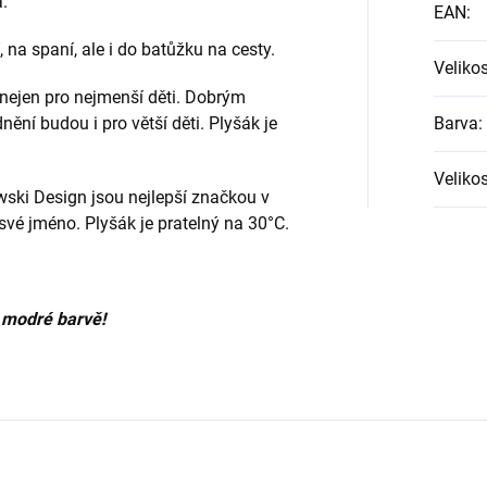
.
EAN
:
, na spaní, ale i do batůžku na cesty.
Veliko
 nejen pro nejmenší děti. Dobrým
ní budou i pro větší děti. Plyšák je
Barva
:
Velikos
wski Design jsou nejlepší značkou v
své jméno. Plyšák je pratelný na 30°C.
 modré barvě!