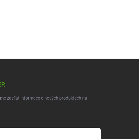
ER
eme zasílat informace o nových produktech na