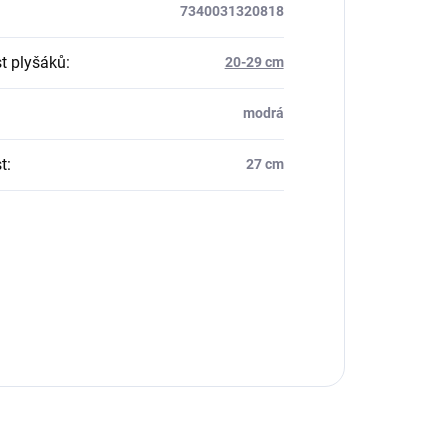
7340031320818
st plyšáků
:
20-29 cm
modrá
t
:
27 cm