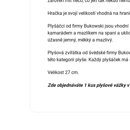
zároveň mít něco, co jen tak někdo nemá
Hračka je svojí velikostí vhodná na hraní
Plyšáčci od firmy Bukowski jsou vhodní
kamarádem a mazlíkem na spaní a uklidně
úžasně jemný, měkký a mazlivý.
Plyšová zvířátka od švédské firmy Buko
této kategorii plyše. Každý plyšáček má 
Velikost 27 cm.
Zde objednáváte 1 kus plyšové vážky v