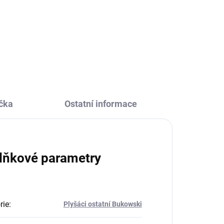
Plyšový koník Mahogny od firmy
 Pro
Bukowski potěší malé i velké. Pro
děti bude milou hračkou a
lním
mazlíkem, pro dospělé originálním
doplňkem interiéru.
čka
Ostatní informace
lňkové parametry
rie
:
Plyšáci ostatní Bukowski