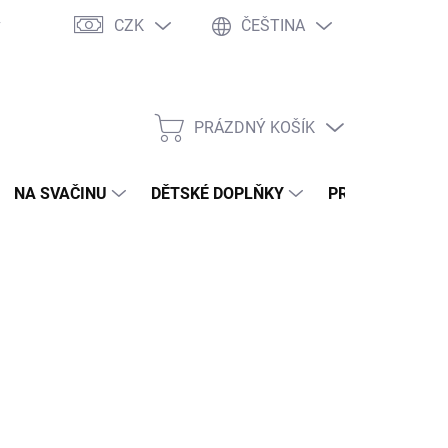
CZK
ČEŠTINA
y
Ochrana osobních údajů
Jak nakupovat
Moje objednávka
PRÁZDNÝ KOŠÍK
NÁKUPNÍ
KOŠÍK
NA SVAČINU
DĚTSKÉ DOPLŇKY
PRO DOSPĚLÉ