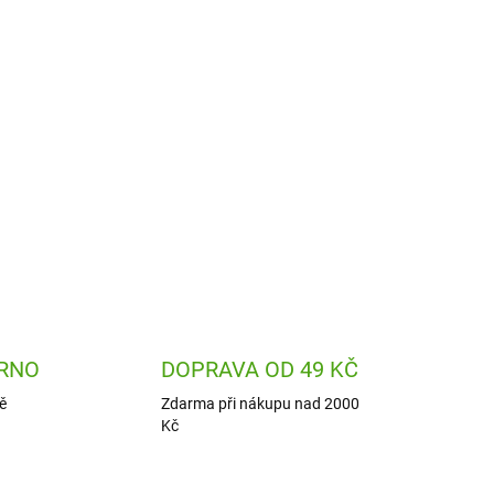
Přidat do košíku
agonfly od Bukowski bude originálním dárkem a
eboučká plyšová hračka je vhodná k přitulení i
ZEPTAT SE
HLÍDAT
RNO
DOPRAVA OD 49 KČ
ě
Zdarma při nákupu nad 2000
Kč