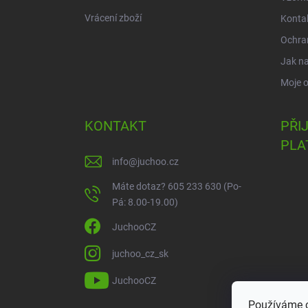
Vrácení zboží
Konta
Ochra
Jak n
Moje 
KONTAKT
PŘI
PLA
info
@
juchoo.cz
Máte dotaz? 605 233 630 (Po-
Pá: 8.00-19.00)
JuchooCZ
juchoo_cz_sk
JuchooCZ
Používáme c