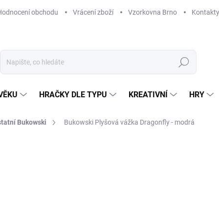
Hodnocení obchodu
Vrácení zboží
Vzorkovna Brno
Kontakt
Hledat
VĚKU
HRAČKY DLE TYPU
KREATIVNÍ
HRY
statní Bukowski
Bukowski Plyšová vážka Dragonfly - modrá
NAČKA:
BUKOWSKI
439 Kč
Měrná
ODESLÁNÍ DO 7 DNÍ
cena:
MOŽNOSTI DORUČENÍ