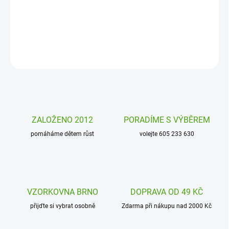
dětská přání o zvířátku. Hledáte originálního plyšáka? Mango je
úžasný a získá si vaše srdce!
DETAILNÍ INFORMACE
ZEPTAT SE
HLÍDAT
ZALOŽENO 2012
PORADÍME S VÝBĚREM
pomáháme dětem růst
volejte 605 233 630
VZORKOVNA BRNO
DOPRAVA OD 49 KČ
přijďte si vybrat osobně
Zdarma při nákupu nad 2000 Kč