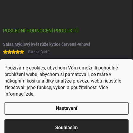
POSLEDNÍ HODNOCENÍ PRODUKTŮ
Salsa Mýdlový květ růže kytice červená-vínová
Blanka Bártů
Paní na telefonu velice ochotná
Používáme cookies, abychom Vám umožnili pohodlné
prohlížení webu, abychom si pamatovali, co máte v
nákupním košíku a díky analýze provozu webu neustále
zlepšovali jeho funkce, výkon a použitelnost. Více
informací
zde
.
Nastavení
Copyright 2026
Juchoo
. Všechna práva vyhrazena.
Upravit nastavení
cookies
Souhlasím