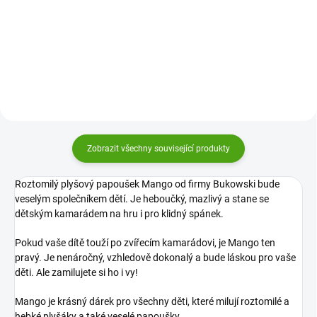
firmy Bukowski je heboučký lví
hračka v podobě orla bude nejen
kluk, který děti zabaví a stane se
hračkou, ale i mazlíkem a
jejich kamarádem na hraní i do
parťákem pro klidné usínání...
postýlky.
Zobrazit všechny související produkty
Roztomilý plyšový papoušek Mango od firmy Bukowski bude
veselým společníkem dětí. Je heboučký, mazlivý a stane se
dětským kamarádem na hru i pro klidný spánek.
Pokud vaše dítě touží po zvířecím kamarádovi, je Mango ten
pravý. Je nenáročný, vzhledově dokonalý a bude láskou pro vaše
děti. Ale zamilujete si ho i vy!
Mango je krásný dárek pro všechny děti, které milují roztomilé a
hebké plyšáky a také veselé papoušky.