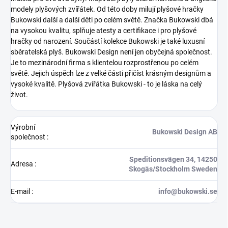
modely plyšových zvířátek. Od této doby milují plyšové hračky
Bukowski další a další děti po celém světě. Značka Bukowski dbá
na vysokou kvalitu, splňuje atesty a certifikace i pro plyšové
hračky od narození. Součástí kolekce Bukowski je také luxusní
sběratelská plyš.
Bukowski Design není jen obyčejná společnost.
Je to mezinárodní firma s klientelou rozprostřenou po celém
světě. Jejich úspěch lze z velké části přičíst krásným designům a
vysoké kvalitě.
Plyšová zvířátka Bukowski - to je láska na celý
život.
Výrobní
Bukowski Design AB
společnost
:
Speditionsvägen 34, 14250
Adresa
:
Skogäs/Stockholm Sweden
E-mail
:
info@bukowski.se