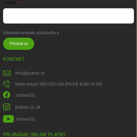
E-MAIL
Vložením e-mailu souhlasíte s
podmínkami ochrany osobních údajů
Přihlásit se
KONTAKT
info
@
juchoo.cz
Máte dotaz? 605 233 630 (Po-Pá: 8.00-19.00)
JuchooCZ
juchoo_cz_sk
JuchooCZ
PŘIJÍMÁME ONLINE PLATBY