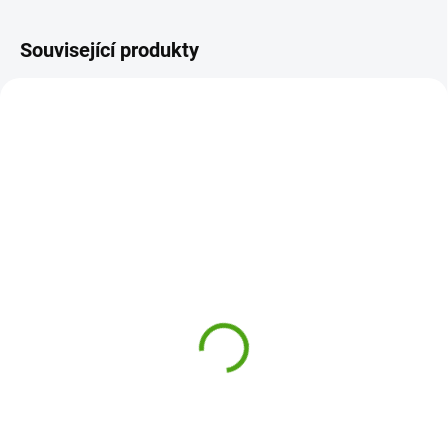
Související produkty
17474
21693
ODESLÁNÍ DO 7 DNÍ
ODESLÁNÍ DO 7 DNÍ
Bukowski Plyšový lev
Bukowski Plyšový orel
Mael ve světle hnědých
Scout
kalhotách
819 Kč
499 Kč
Do košíku
Do košíku
Plyšový orel Scout Bukowski je
nádherný plyšák, kterého si
Roztomilý plyšový lev Mael od
zamilují nejen děti. Plyšová