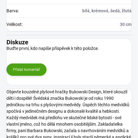
Barva
:
bílá, krémová, šedá, žlutá
Velikost
:
30 cm
Diskuze
Buďte první, kdo napíše příspěvek k této položce.
Přidat komentář
Objevte kouzelné plyšové hračky Bukowski Design, které okouzlí
děti i dospělé! Švédská značka Bukowski je od roku 1990
jedničkou na trhu s plyšovými medvědy. Úspěch těchto medvídků
spočívá v jedinečném designu a dokonalé kvalitě a hebkosti.
Každý medvídek má předlohu ve skutečné lidské bytosti - své
vlastní jméno, což ho dělá mnohem osobitějším. Zakladatelka
firmy, paní Barbara Bukowski, začala s navrhováním medvídků a
králíků pro své dva syny. Inspirací jí byly starší německé a anglické