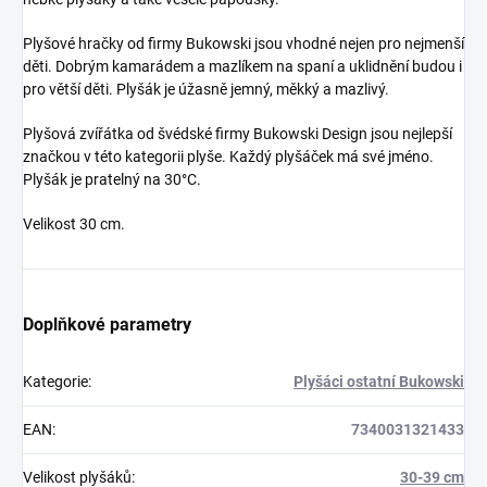
Plyšové hračky od firmy Bukowski jsou vhodné nejen pro nejmenší
děti. Dobrým kamarádem a mazlíkem na spaní a uklidnění budou i
pro větší děti. Plyšák je úžasně jemný, měkký a mazlivý.
Plyšová zvířátka od švédské firmy Bukowski Design jsou nejlepší
značkou v této kategorii plyše. Každý plyšáček má své jméno.
Plyšák je pratelný na 30°C.
Velikost 30 cm.
Doplňkové parametry
Kategorie
:
Plyšáci ostatní Bukowski
EAN
:
7340031321433
Velikost plyšáků
:
30-39 cm