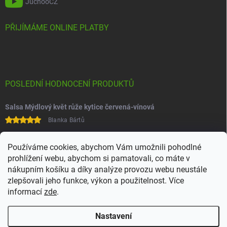
JuchooCZ
PŘIJÍMÁME ONLINE PLATBY
POSLEDNÍ HODNOCENÍ PRODUKTŮ
Salsa Mýdlový květ růže kytice červená-vínová
Blanka Bártů
Paní na telefonu velice ochotná
Používáme cookies, abychom Vám umožnili pohodlné
prohlížení webu, abychom si pamatovali, co máte v
nákupním košíku a díky analýze provozu webu neustále
zlepšovali jeho funkce, výkon a použitelnost. Více
informací
zde
.
Nastavení