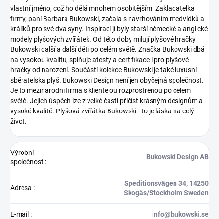
vlastní jméno, což ho dělá mnohem osobitějším. Zakladatelka
firmy, paní Barbara Bukowski, začala s navrhováním medvídků a
králíků pro své dva syny. Inspirací jí byly starší německé a anglické
modely plyšových zvířátek. Od této doby milují plyšové hračky
Bukowski další a další děti po celém světě. Značka Bukowski dbá
na vysokou kvalitu, splňuje atesty a certifikace i pro plyšové
hračky od narození. Součástí kolekce Bukowski je také luxusní
sběratelská plyš.
Bukowski Design není jen obyčejná společnost.
Je to mezinárodní firma s klientelou rozprostřenou po celém
světě. Jejich úspěch lze z velké části přičíst krásným designům a
vysoké kvalitě.
Plyšová zvířátka Bukowski - to je láska na celý
život.
Výrobní
Bukowski Design AB
společnost
:
Speditionsvägen 34, 14250
Adresa
:
Skogäs/Stockholm Sweden
E-mail
:
info@bukowski.se