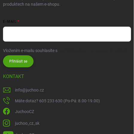
produktech na našem e-shopu.
E-MAIL
Vložením e-mailu souhlasíte s
podmínkami ochrany osobních údajů
Přihlásit se
KONTAKT
info
@
juchoo.cz
Máte dotaz? 605 233 630 (Po-Pá: 8.00-19.00)
JuchooCZ
juchoo_cz_sk