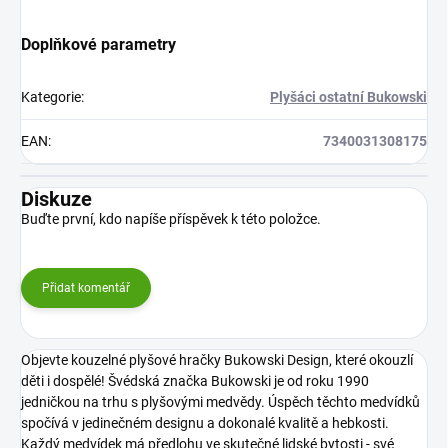
Doplňkové parametry
Kategorie
:
Plyšáci ostatní Bukowski
EAN
:
7340031308175
Diskuze
Buďte první, kdo napíše příspěvek k této položce.
Přidat komentář
Objevte kouzelné plyšové hračky Bukowski Design, které okouzlí
děti i dospělé! Švédská značka Bukowski je od roku 1990
jedničkou na trhu s plyšovými medvědy. Úspěch těchto medvídků
spočívá v jedinečném designu a dokonalé kvalitě a hebkosti.
Každý medvídek má předlohu ve skutečné lidské bytosti - své