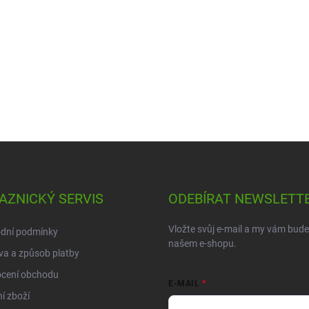
AZNICKÝ SERVIS
ODEBÍRAT NEWSLETT
Vložte svůj e-mail a my vám bud
dní podmínky
našem e-shopu.
a a způsob platby
cení obchodu
E-MAIL
í zboží