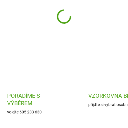
Roztomilá plyšová ovečka Mo
hračkou pro všechny holčičk
DETAILNÍ INFORMACE
PORADÍME S
VZORKOVNA B
VÝBĚREM
přijďte si vybrat osobn
volejte 605 233 630