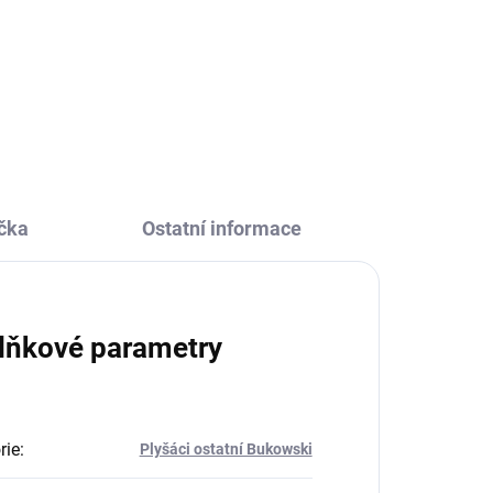
Roztomilý plyšový lev Leo od
firmy Bukowski je heboučký lví
í
kluk, který děti zabaví a stane se
 se
jejich kamarádem na hraní i do
o
postýlky.
čka
Ostatní informace
lňkové parametry
rie
:
Plyšáci ostatní Bukowski