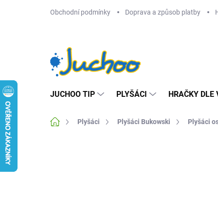
Přejít
Obchodní podmínky
Doprava a způsob platby
na
obsah
JUCHOO TIP
PLYŠÁCI
HRAČKY DLE 
Domů
Plyšáci
Plyšáci Bukowski
Plyšáci o
Neohodnoceno
Podrobnosti hodnocení
Z