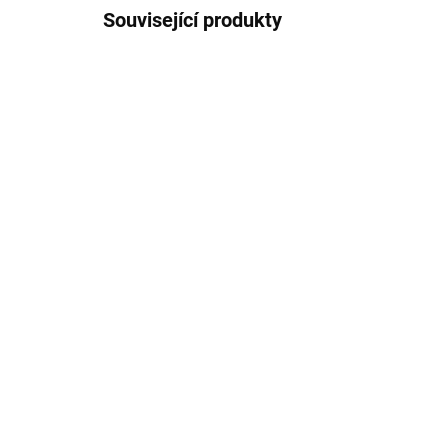
Související produkty
20825
ODESLÁNÍ DO 7 DNÍ
Bu
Bukowski Plyšová vážka
je
Dragonfly - růžová
Twi
439 Kč
58
Do košíku