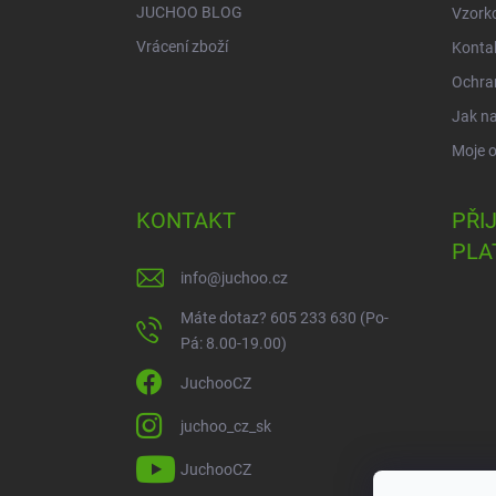
JUCHOO BLOG
Vzork
Vrácení zboží
Konta
Ochra
Jak n
Moje 
KONTAKT
PŘI
PLA
info
@
juchoo.cz
Máte dotaz? 605 233 630 (Po-
Pá: 8.00-19.00)
JuchooCZ
juchoo_cz_sk
JuchooCZ