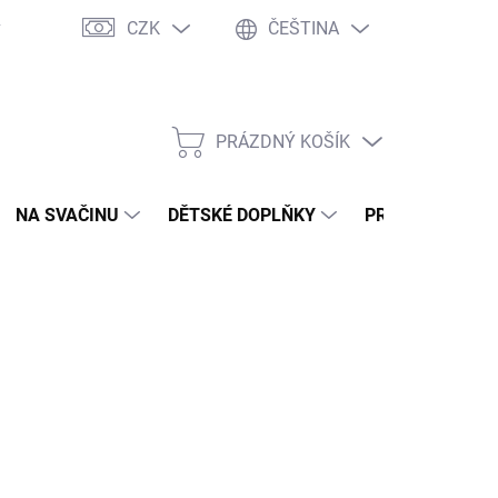
CZK
ČEŠTINA
y
Ochrana osobních údajů
Jak nakupovat
Moje objednávka
PRÁZDNÝ KOŠÍK
NÁKUPNÍ
KOŠÍK
NA SVAČINU
DĚTSKÉ DOPLŇKY
PRO DOSPĚLÉ
NÉ