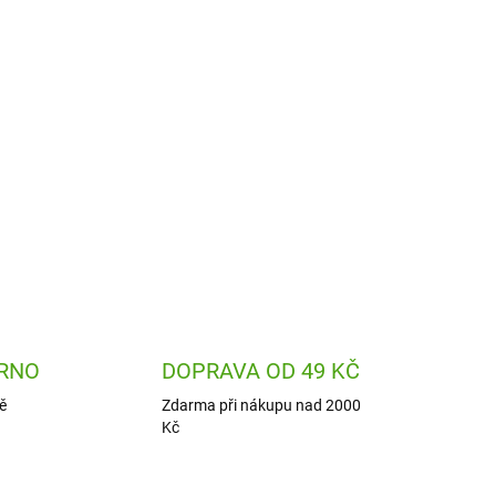
lly v bílých šatech Bukowski bude krásnou
y i sběratelským kouskem pro dospělé.
ZEPTAT SE
HLÍDAT
RNO
DOPRAVA OD 49 KČ
ě
Zdarma při nákupu nad 2000
Kč