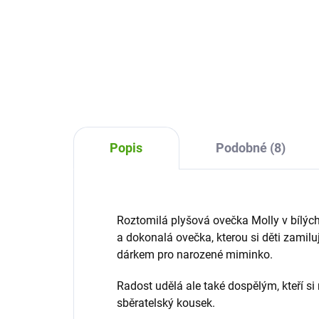
Roztomilá plyšová vážka
Ply
Dragonfly od Bukowski bude
Spar
originálním dárkem a kamarádem
Buko
všech dětí. Tato heboučká
Bud
plyšová hračka je vhodná k
na 
přitulení i dekoraci.
poh
Popis
Podobné (8)
Roztomilá plyšová ovečka Molly v bílýc
a dokonalá ovečka, kterou si děti zamilu
dárkem pro narozené miminko.
Radost udělá ale také dospělým, kteří si
sběratelský kousek.