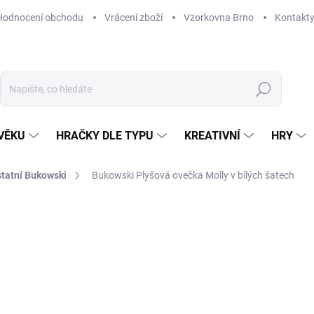
Hodnocení obchodu
Vrácení zboží
Vzorkovna Brno
Kontakt
Hledat
VĚKU
HRAČKY DLE TYPU
KREATIVNÍ
HRY
statní Bukowski
Bukowski Plyšová ovečka Molly v bílých šatech
NAČKA:
BUKOWSKI
669 Kč
Měrná
MOMENTÁLNĚ NEDOSTUP
cena:
MOŽNOSTI DORUČENÍ