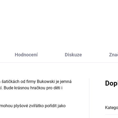
šový roztomilý jednorožec
Roztomilý plyšový lev Mael od
kle a Twinkle od firmy
firmy Bukowski je heboučký lv
wski potěší hlavně holčičky.
kluk, který děti zabaví a stane
e milou hračkou i mazlíkem
jejich kamarádem na hraní i d
spaní. Je heboučký a
postýlky.
ádkově krásný.
Hodnocení
Diskuze
Zna
h šatičkách od firmy Bukowski je jemná
Dop
jí. Bude krásnou hračkou pro děti i
 mohou plyšové zvířátko pořídit jako
Katego