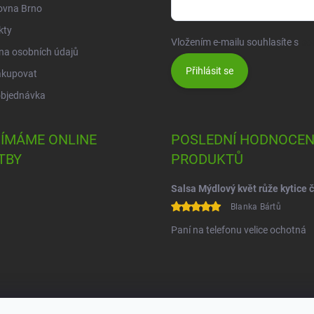
ovna Brno
kty
Vložením e-mailu souhlasíte s
po
na osobních údajů
Přihlásit se
akupovat
objednávka
JÍMÁME ONLINE
POSLEDNÍ HODNOCEN
TBY
PRODUKTŮ
Blanka Bártů
Paní na telefonu velice ochotná