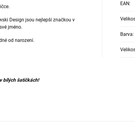
EAN
:
ičce.
Veliko
wski Design jsou nejlepší značkou v
 své jméno.
Barva
:
dné od narození.
Velikos
 bílých šatičkách!