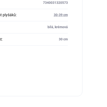
7340031320573
st plyšáků
:
30-39 cm
bílá, krémová
t
:
30 cm