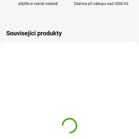
přijďte si vybrat osobně
Zdarma při nákupu nad 2000 Kč
Související produkty
81291
19263
ODESLÁNÍ DO 7 DNÍ
ODESLÁNÍ DO 7 DNÍ
Bukowski Plyšový tuleň
Bukowski Plyšový tuleň
Hoover bílý střední
The Great Hoover bílý
499 Kč
759 Kč
Do košíku
Do košíku