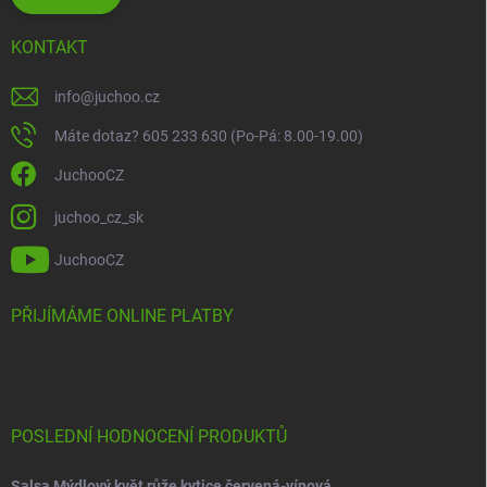
KONTAKT
info
@
juchoo.cz
Máte dotaz? 605 233 630 (Po-Pá: 8.00-19.00)
JuchooCZ
juchoo_cz_sk
JuchooCZ
PŘIJÍMÁME ONLINE PLATBY
POSLEDNÍ HODNOCENÍ PRODUKTŮ
Salsa Mýdlový květ růže kytice červená-vínová