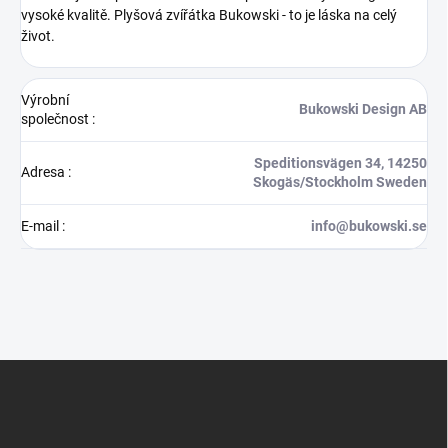
vysoké kvalitě.
Plyšová zvířátka Bukowski - to je láska na celý
život.
Výrobní
Bukowski Design AB
společnost
:
Speditionsvägen 34, 14250
Adresa
:
Skogäs/Stockholm Sweden
E-mail
:
info@bukowski.se
Z
á
p
a