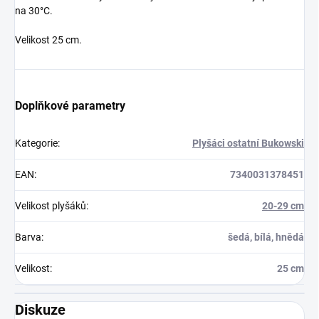
na 30°C.
Velikost 25 cm.
Doplňkové parametry
Kategorie
:
Plyšáci ostatní Bukowski
EAN
:
7340031378451
Velikost plyšáků
:
20-29 cm
Barva
:
šedá, bílá, hnědá
Velikost
:
25 cm
Diskuze