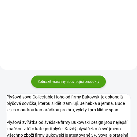
Plyšový tuleň Hoover od firmy
Plyšový tuleň The Great Hoover
Bukowski rozzáří každá dětská
od firmy Bukowski rozzáří každá
očička a stane se nerozlučným
dětská očička a stane se
kamarádem na hraní, pro klidný
nerozlučným kamarádem na
spánek, ale i na cesty do batůžku.
hraní i pro klidný spánek.
Zobrazit všechny související produkty
Plyšová sova Collectable Hoho od firmy Bukowski je dokonalá
plyšová sovička, kterou si děti zamilují. Je hebká a jemná. Bude
jejich moudrou kamarádkou pro hru, výlety i pro klidné spaní.
Plyšová zvířátka od švédské firmy Bukowski Design jsou nejlepší
značkou v této kategorii plyše. Každý plyšáček má své jméno.
Všechno zboží firmy Bukowski je atestované 3+. Sova je pratelná