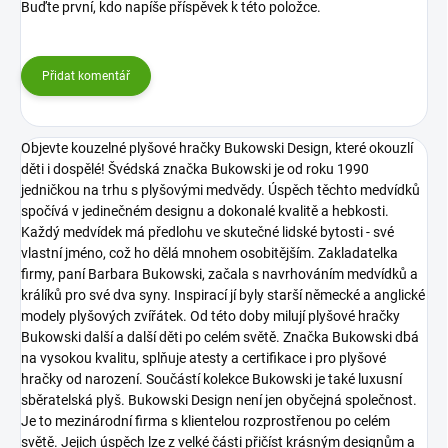
Buďte první, kdo napíše příspěvek k této položce.
Přidat komentář
Objevte kouzelné plyšové hračky Bukowski Design, které okouzlí
děti i dospělé! Švédská značka Bukowski je od roku 1990
jedničkou na trhu s plyšovými medvědy. Úspěch těchto medvídků
spočívá v jedinečném designu a dokonalé kvalitě a hebkosti.
Každý medvídek má předlohu ve skutečné lidské bytosti - své
vlastní jméno, což ho dělá mnohem osobitějším. Zakladatelka
firmy, paní Barbara Bukowski, začala s navrhováním medvídků a
králíků pro své dva syny. Inspirací jí byly starší německé a anglické
modely plyšových zvířátek. Od této doby milují plyšové hračky
Bukowski další a další děti po celém světě. Značka Bukowski dbá
na vysokou kvalitu, splňuje atesty a certifikace i pro plyšové
hračky od narození. Součástí kolekce Bukowski je také luxusní
sběratelská plyš.
Bukowski Design není jen obyčejná společnost.
Je to mezinárodní firma s klientelou rozprostřenou po celém
světě. Jejich úspěch lze z velké části přičíst krásným designům a