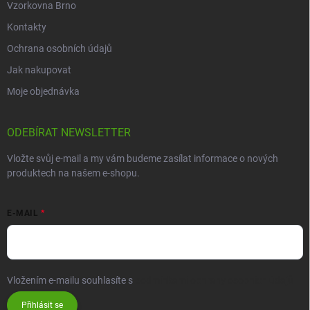
Vzorkovna Brno
Kontakty
Ochrana osobních údajů
Jak nakupovat
Moje objednávka
ODEBÍRAT NEWSLETTER
Vložte svůj e-mail a my vám budeme zasílat informace o nových
produktech na našem e-shopu.
E-MAIL
Vložením e-mailu souhlasíte s
podmínkami ochrany osobních údajů
Přihlásit se