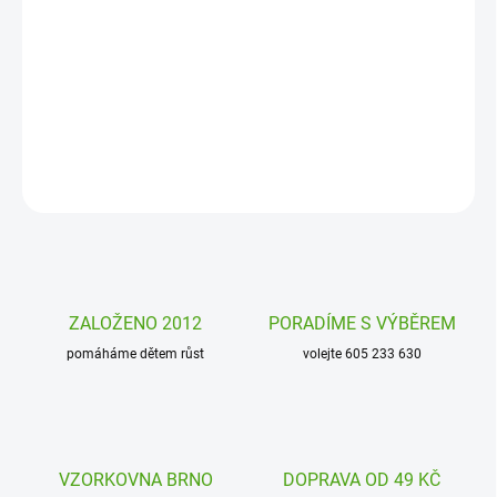
Plyšová sova Collectable Hoho od firmy Bukowski je heboučká
sovička, která bude moudrou kamarádkou pro společné hraní, na
výlety i pro klidný spánek dětí.
DETAILNÍ INFORMACE
ZEPTAT SE
HLÍDAT
ZALOŽENO 2012
PORADÍME S VÝBĚREM
pomáháme dětem růst
volejte 605 233 630
VZORKOVNA BRNO
DOPRAVA OD 49 KČ