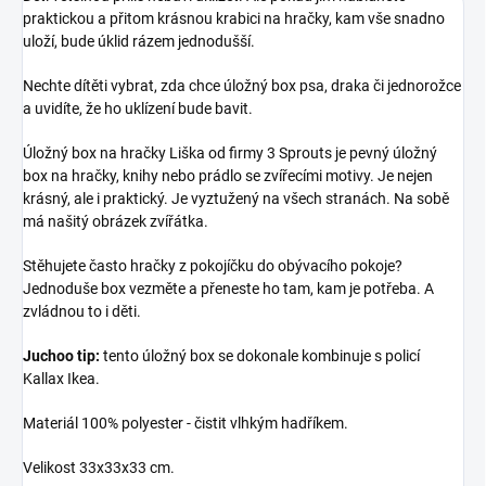
praktickou a přitom krásnou krabici na hračky, kam vše snadno
uloží, bude úklid rázem jednodušší.
Nechte dítěti vybrat, zda chce úložný box psa, draka či jednorožce
a uvidíte, že ho uklízení bude bavit.
Úložný box na hračky Liška od firmy 3 Sprouts je pevný úložný
box na hračky, knihy nebo prádlo se zvířecími motivy. Je nejen
krásný, ale i praktický. Je vyztužený na všech stranách. Na sobě
má našitý obrázek zvířátka.
Stěhujete často hračky z pokojíčku do obývacího pokoje?
Jednoduše box vezměte a přeneste ho tam, kam je potřeba. A
zvládnou to i děti.
Juchoo tip:
tento úložný box se dokonale kombinuje s policí
Kallax Ikea.
Materiál 100% polyester - čistit vlhkým hadříkem.
Velikost 33x33x33 cm.