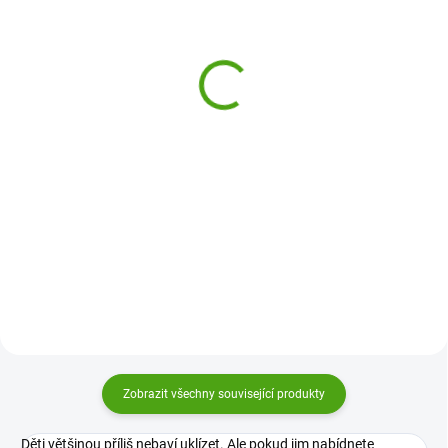
(1 KS)
(1 KS)
3 Sprouts Úložný koš na
3 Sprouts Uzavíratelný
prádlo Jelen
box - bedna na hračky
Nosorožec
639 Kč
899 Kč
Do košíku
Do košíku
Uklízení je zábava! Nevěříte?
Stačí mít jen ten správný úložný
Uklízení je zábava! Nevěříte?
koš. Zkuste to s úložným boxem
Stačí mít jen ten správný úložný
3 Sprouts s motivem veselých
box. Zkuste to s úložným boxem
zvířátek.
3 Sprouts s motivem veselých
zvířátek.
Zobrazit všechny související produkty
Děti většinou příliš nebaví uklízet. Ale pokud jim nabídnete