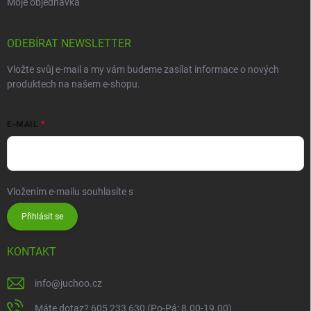
Moje objednávka
ODEBÍRAT NEWSLETTER
Vložte svůj e-mail a my vám budeme zasílat informace o nových
produktech na našem e-shopu.
E-MAIL
Vložením e-mailu souhlasíte s
podmínkami ochrany osobních údajů
Přihlásit se
KONTAKT
info
@
juchoo.cz
Máte dotaz? 605 233 630 (Po-Pá: 8.00-19.00)