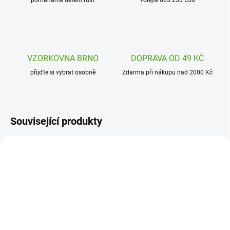
pomáháme dětem růst
volejte 605 233 630
VZORKOVNA BRNO
DOPRAVA OD 49 KČ
přijďte si vybrat osobně
Zdarma při nákupu nad 2000 Kč
Související produkty
107-003-001
107-001-010
SKLADEM
SKLADEM