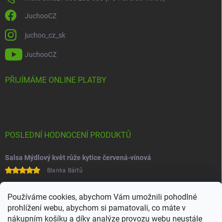
JuchooCZ
juchoo_cz_sk
JuchooCZ
PŘIJÍMÁME ONLINE PLATBY
POSLEDNÍ HODNOCENÍ PRODUKTŮ
Salsa Mýdlový květ růže kytice červená-vínová
Blanka Bártů
Paní na telefonu velice ochotná
Používáme cookies, abychom Vám umožnili pohodlné
prohlížení webu, abychom si pamatovali, co máte v
nákupním košíku a díky analýze provozu webu neustále