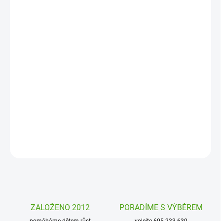
12. 8. 2026
MOŽNOSTI
DORUČENÍ
−
+
Přidat do košíku
Uklízení je zábava! Nevěříte? Stačí mít jen ten správný úložný box.
Zkuste to s úložným boxem 3 Sprouts s motivem veselých
zvířátek.
DETAILNÍ INFORMACE
ZEPTAT SE
HLÍDAT
ZALOŽENO 2012
PORADÍME S VÝBĚREM