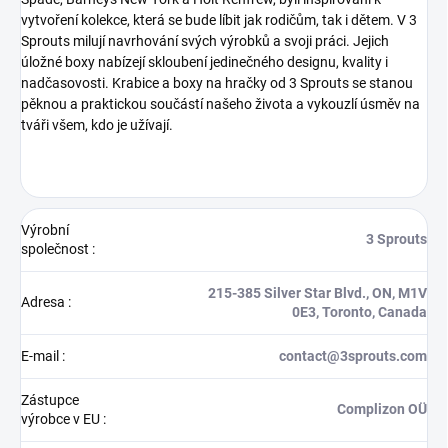
vytvoření kolekce, která se bude líbit jak rodičům, tak i dětem. V 3
Sprouts milují navrhování svých výrobků a svoji práci. Jejich
úložné boxy nabízejí skloubení jedinečného designu, kvality i
nadčasovosti. Krabice a boxy na hračky od 3 Sprouts se stanou
pěknou a praktickou součástí našeho života a vykouzlí úsměv na
tváři všem, kdo je užívají.
Výrobní
3 Sprouts
společnost
:
215-385 Silver Star Blvd., ON, M1V
Adresa
:
0E3, Toronto, Canada
E-mail
:
contact@3sprouts.com
Zástupce
Complizon OÜ
výrobce v EU
: