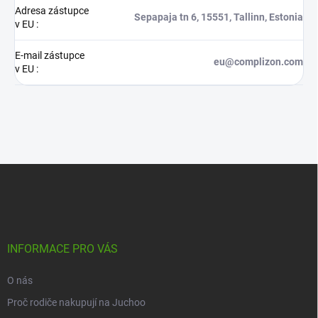
Adresa zástupce
Sepapaja tn 6, 15551, Tallinn, Estonia
v EU
:
E-mail zástupce
eu@complizon.com
v EU
:
Z
á
p
a
t
í
INFORMACE PRO VÁS
O nás
Proč rodiče nakupují na Juchoo