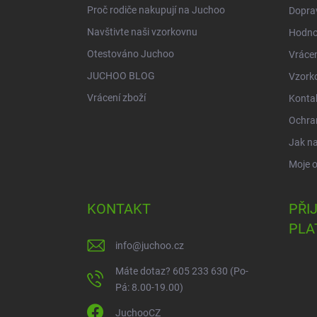
Proč rodiče nakupují na Juchoo
Doprav
Navštivte naši vzorkovnu
Hodno
Otestováno Juchoo
Vrácen
JUCHOO BLOG
Vzork
Vrácení zboží
Konta
Ochra
Jak n
Moje 
KONTAKT
PŘI
PLA
info
@
juchoo.cz
Máte dotaz? 605 233 630 (Po-
Pá: 8.00-19.00)
JuchooCZ