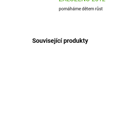
pomáháme dětem růst
Související produkty
SAL3558719
SKLADEM
(>5 KS)
Sa
Salsa Mýdlový květ kytice
v k
růže