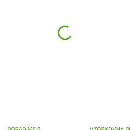
−
+
Elegantní kytice, která neuva
vypadají jako živé, voní a vyt
DETAILNÍ INFORMACE
PORADÍME S
VZORKOVNA B