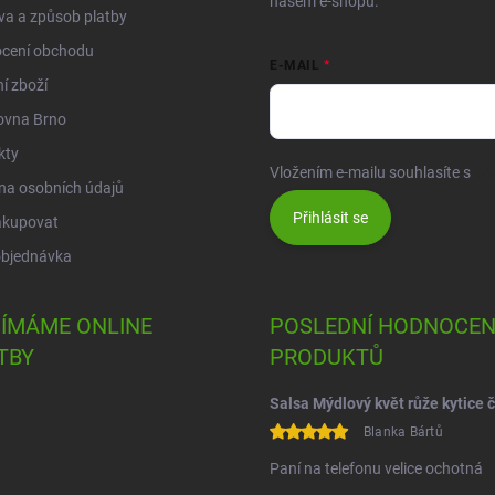
našem e-shopu.
a a způsob platby
cení obchodu
E-MAIL
í zboží
ovna Brno
kty
Vložením e-mailu souhlasíte s
po
na osobních údajů
Přihlásit se
akupovat
objednávka
JÍMÁME ONLINE
POSLEDNÍ HODNOCEN
TBY
PRODUKTŮ
Blanka Bártů
Paní na telefonu velice ochotná