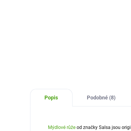
55
249 Kč
Do košíku
Roma
Romantická koupel s vůní růží?
Vez
Vezměte okvětní lístky mýdlových
růží
růží Salsa a dejte je pod tekoucí
vod
vodu. Nebo přímo do vany. A
užij
užijte si voňavou koupel.
Popis
Podobné (8)
Mýdlové růže
od značky Salsa jsou origi