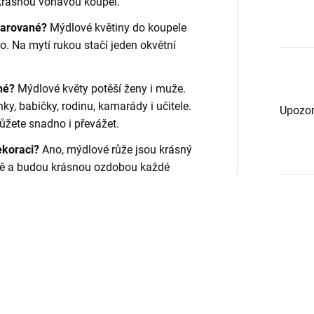
 krásnou voňavou koupel.
darované?
Mýdlové květiny do koupele
. Na mytí rukou stačí jeden okvětní
dné?
Mýdlové květy potěší ženy i muže.
y, babičky, rodinu, kamarády i učitele.
Upozor
můžete snadno i převážet.
ekoraci?
Ano, mýdlové růže jsou krásný
ově a budou krásnou ozdobou každé