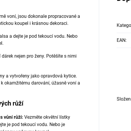
rně voní, jsou dokonale propracované a
tickou koupel i krásnou dekoraci.
Katego
alsa a dejte je pod tekoucí vodu. Nebo
EAN
:
l.
 dárek nejen pro ženy. Potěšíte s nimi
eny a vytvořeny jako opravdová kytice.
ný k okamžitému darování, úžasně voní a
Složen
vých růží
 vůní růží:
Vezměte okvětní lístky
jte je pod tekoucí vodu. Nebo je