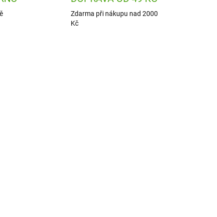
ě
Zdarma při nákupu nad 2000
Kč
2751
SAL3558025
ADEM
SKLADEM
1 KS)
(>5 KS)
e v
Salsa Mýdlová růže na
ká
stonku - 1 ks (červená,