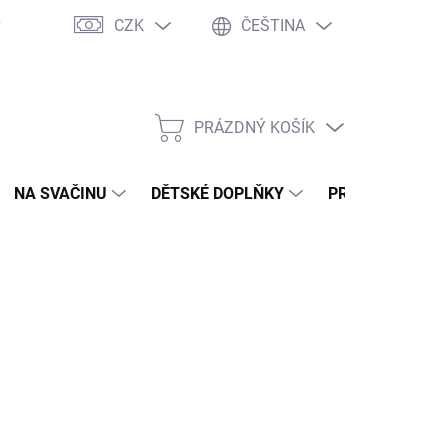
CZK
ČEŠTINA
y
Ochrana osobních údajů
Jak nakupovat
Moje objednávka
PRÁZDNÝ KOŠÍK
NÁKUPNÍ
KOŠÍK
NA SVAČINU
DĚTSKÉ DOPLŇKY
PRO DOSPĚLÉ
2026
MOŽNOSTI DORUČENÍ