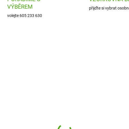
VÝBĚREM
přijďte si vybrat osobn
volejte 605 233 630
SAL3556119
SAL356
SKL
ODESLÁNÍ DO 7 DNÍ
(
lsa Mýdlové květy růže
Salsa Mýdlový květ růž
rabičce květina, 5 ks
dárkovém balení - vel