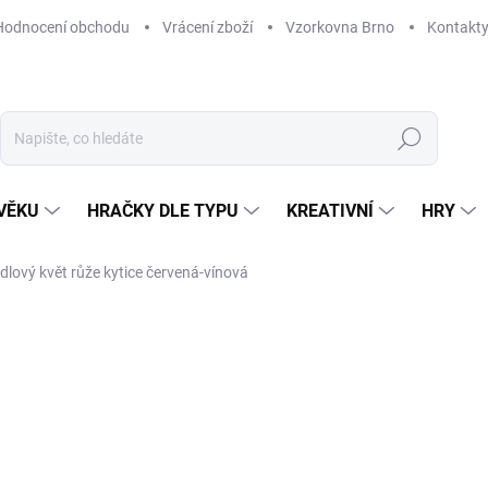
Hodnocení obchodu
Vrácení zboží
Vzorkovna Brno
Kontakt
Hledat
VĚKU
HRAČKY DLE TYPU
KREATIVNÍ
HRY
dlový květ růže kytice červená-vínová
ČKA:
SALSA
175 Kč
Měrná
SKLADEM
(>5 KS)
cena:
MŮŽEME DORUČIT DO:
12. 8. 