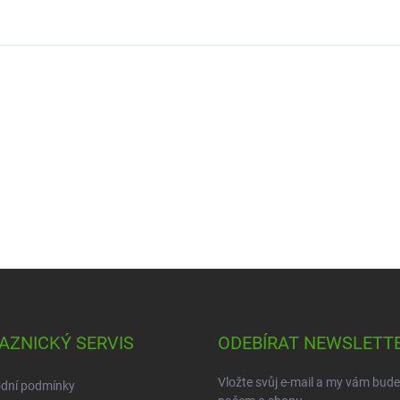
AZNICKÝ SERVIS
ODEBÍRAT NEWSLETT
Vložte svůj e-mail a my vám bud
dní podmínky