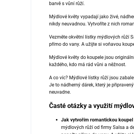
barvě s vůní růží.
Mýdlové květy vypadají jako živé, nádhe
nikdy neuvadnou. Vytvoříte z nich roman
Vezměte okvětní lístky mýdlových růží S
přímo do vany. A užijte si voňavou koupe
Mýdlové květy do koupele jsou originální
každého, kdo má rád vůni a něžnost.
A co víc? Mýdlové lístky růží jsou zabal
Je to nádherný dárek, který je připrave
neuvadne.
Časté otázky a využití mýdlo
Jak vytvořím romantickou koupel s
mýdlových růží od firmy Salsa a de