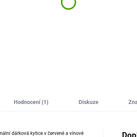
mýdlová růže
 Kč
109 Kč
Do košíku
Do košíku
ntická koupel s vůní růží?
měte okvětní lístky mýdlových
Mýdlový květ růže v dárkové
 Salsa a dejte je pod tekoucí
balení je originální dárek neje
u. Nebo přímo do vany. A
ženy. Vykouzlíte s ním úsměv
te si voňavou koupel.
tváři i romantickou koupel.
Mýdlová květina neuvadne,
krásně voní a potěší.
Hodnocení (1)
Diskuze
Zn
nální dárková kytice v červené a vínové
Dop