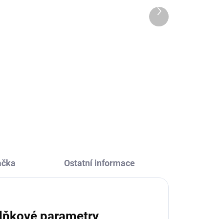
růžová, světle růžová)
Další
produkt
49 Kč
Do košíku
m
Mýdlové růže Salsa jsou voňavé
n pro
mýdlové květy, se kterými
 na
připravíte romantickou koupel.
Nebo je můžete věnovat jako
krásnou a nevadnoucí kytku.
Jsou totiž dokonalé!
ačka
Ostatní informace
lňkové parametry