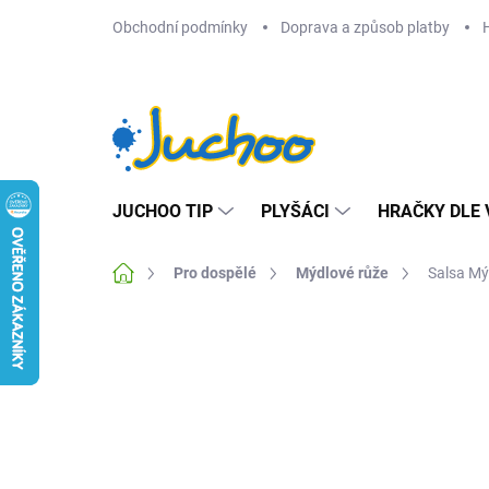
Přejít
Obchodní podmínky
Doprava a způsob platby
na
obsah
JUCHOO TIP
PLYŠÁCI
HRAČKY DLE 
Domů
Pro dospělé
Mýdlové růže
Salsa Mý
1 hodnocení
Podrobnosti hodnocení
ZNA