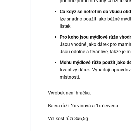
ponořte přímo do vany. A užijte si
Co když se netrefím do vkusu ob
lze snadno použít jako běžné mýdlo
lístek.
Pro koho jsou mýdlové růže vho
Jsou vhodné jako dárek pro mamink
Jsou odolné a trvanlivé, takže je 
Mohu mýdlové růže použít jako d
trvanlivý dárek. Vypadají opravd
místnosti.
Výrobek není hračka.
Barva růží: 2x vínová a 1x červená
Velikost růží 3x6,5g