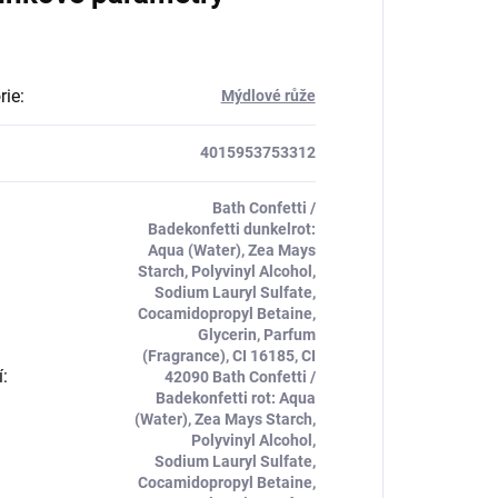
rie
:
Mýdlové růže
4015953753312
Bath Confetti /
Badekonfetti dunkelrot:
Aqua (Water), Zea Mays
Starch, Polyvinyl Alcohol,
Sodium Lauryl Sulfate,
Cocamidopropyl Betaine,
Glycerin, Parfum
(Fragrance), CI 16185, CI
í
:
42090 Bath Confetti /
Badekonfetti rot: Aqua
(Water), Zea Mays Starch,
Polyvinyl Alcohol,
Sodium Lauryl Sulfate,
Cocamidopropyl Betaine,