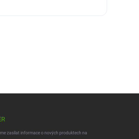
ER
eme zasílat informace o nových produktech na