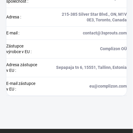
společnost
:
215-385 Silver Star Blvd., ON, M1V
Adresa
:
0E3, Toronto, Canada
E-mail
:
contact@3sprouts.com
Zástupce
Complizon OÜ
výrobce v EU
:
Adresa zástupce
Sepapaja tn 6, 15551, Tallinn, Estonia
v EU
:
E-mail zástupce
eu@complizon.com
v EU
:
Z