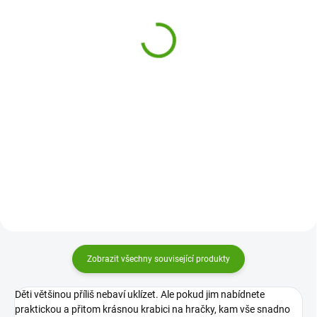
box - bedna na hračky
hračky Lev
Lenochod
749 Kč
899 Kč
Do košíku
Do košíku
Uklízení je zábava! Nevěříte?
Stačí mít jen ten správný koš na
Uklízení je zábava! Nevěříte?
hračky. Zkuste to s úložným
Stačí mít jen ten správný úložný
košem 3 Sprouts s motivem
box. Zkuste to s úložným boxem
veselých zvířátek.
3 Sprouts s motivem veselých
zvířátek.
Zobrazit všechny související produkty
Děti většinou příliš nebaví uklízet. Ale pokud jim nabídnete
praktickou a přitom krásnou krabici na hračky, kam vše snadno