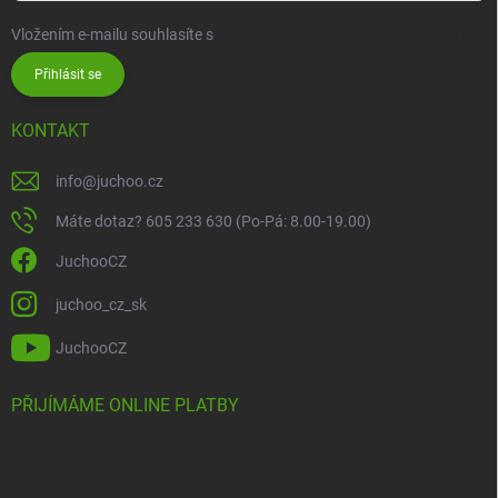
Vložením e-mailu souhlasíte s
podmínkami ochrany osobních údajů
Přihlásit se
KONTAKT
info
@
juchoo.cz
Máte dotaz? 605 233 630 (Po-Pá: 8.00-19.00)
JuchooCZ
juchoo_cz_sk
JuchooCZ
PŘIJÍMÁME ONLINE PLATBY