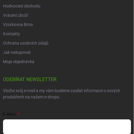
Hodnocení obchodu
Vrácení zboží
Vzorkovna Brno
Kontakty
Ochrana osobních údajů
Jak nakupovat
Moje objednávka
ODEBÍRAT NEWSLETTER
Vložte svůj e-mail a my vám budeme zasílat informace o nových
produktech na našem e-shopu.
E-MAIL