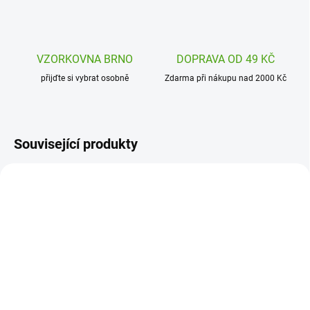
VZORKOVNA BRNO
DOPRAVA OD 49 KČ
přijďte si vybrat osobně
Zdarma při nákupu nad 2000 Kč
Související produkty
107-001-014
107-000-017
SKLADEM
SKLADEM
(1 KS)
(1 KS)
3 Sprouts Uzavíratelný
3 Sprouts Úložný koš na