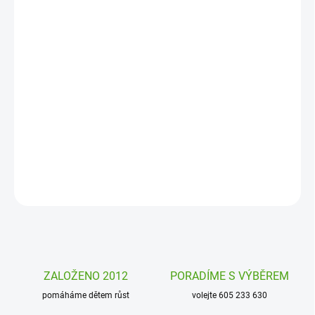
MOŽNOSTI
DORUČENÍ
−
+
Přidat do košíku
Uklízení je zábava! Nevěříte? Stačí mít jen ten správný úložný box.
Zkuste to s úložným boxem 3 Sprouts s motivem veselých
zvířátek.
DETAILNÍ INFORMACE
ZEPTAT SE
HLÍDAT
ZALOŽENO 2012
PORADÍME S VÝBĚREM
pomáháme dětem růst
volejte 605 233 630