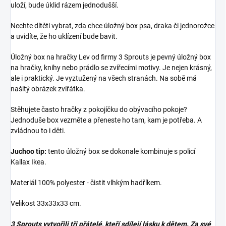
uloží, bude úklid rázem jednodušší.
Nechte dítěti vybrat, zda chce úložný box psa, draka či jednorožce
a uvidíte, že ho uklízení bude bavit.
Úložný box na hračky Lev od firmy 3 Sprouts je pevný úložný box
na hračky, knihy nebo prádlo se zvířecími motivy. Je nejen krásný,
ale i praktický. Je vyztužený na všech stranách. Na sobě má
našitý obrázek zvířátka.
Stěhujete často hračky z pokojíčku do obývacího pokoje?
Jednoduše box vezměte a přeneste ho tam, kam je potřeba. A
zvládnou to i děti.
Juchoo tip:
tento úložný box se dokonale kombinuje s policí
Kallax Ikea.
Materiál 100% polyester - čistit vlhkým hadříkem.
Velikost 33x33x33 cm.
3 Sprouts vytvořili tři přátelé, kteří sdílejí lásku k dětem. Za své