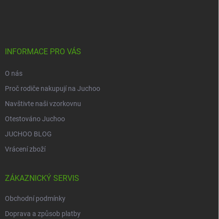
á
p
a
t
í
INFORMACE PRO VÁS
O nás
Proč rodiče nakupují na Juchoo
Navštivte naši vzorkovnu
Otestováno Juchoo
JUCHOO BLOG
Vrácení zboží
ZÁKAZNICKÝ SERVIS
Obchodní podmínky
Doprava a způsob platby