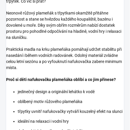
třpytek. Co víc si přát?
Neonově růžový plameňák s třpytkami okamžitě přitáhne
pozornost a stane se hvězdou každého koupaliště, bazénu i
dovolené u moře. Díky svým obřím rozměrům nabízí dostatek
prostoru pro pohodlné odpočívání na hladině, vodní hry i relaxaci
na sluníčku.
Praktická madla na krku plameňáka pomáhají udržet stabilitu při
nasedání i během vodních radovánek. Odolný materiál zvládne
celou letní sezónu a po vyfouknutí nafukovačka zabere minimum
místa.
Proč si děti nafukovačku plameňáka oblíbí a co jim přinese?
jedinečný design a originální lehátko k vodě
oblíbený motiv růžového plameňáka
třpytky uvnitř nafukovačky vytváří kouzelný efekt na slunci
ideální na relaxaci i vodní hry