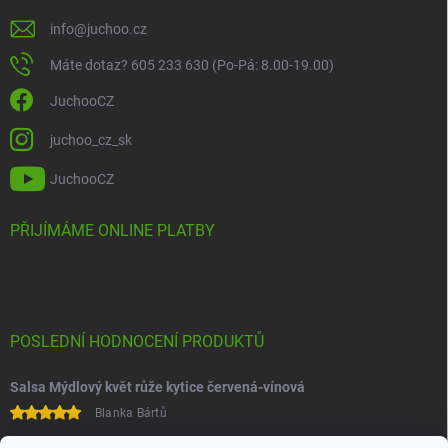
info
@
juchoo.cz
Máte dotaz? 605 233 630 (Po-Pá: 8.00-19.00)
JuchooCZ
juchoo_cz_sk
JuchooCZ
PŘIJÍMÁME ONLINE PLATBY
POSLEDNÍ HODNOCENÍ PRODUKTŮ
Salsa Mýdlový květ růže kytice červená-vínová
Blanka Bártů
Paní na telefonu velice ochotná