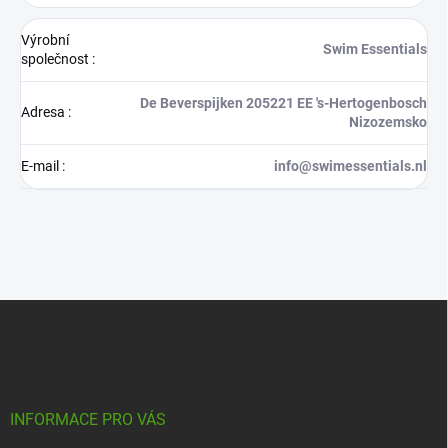
Výrobní
Swim Essentials
společnost
:
De Beverspijken 205221 EE 's-Hertogenbosch
Adresa
:
Nizozemsko
E-mail
:
info@swimessentials.nl
Z
á
p
a
t
í
INFORMACE PRO VÁS