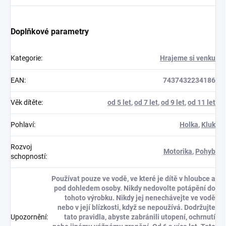
Doplňkové parametry
Kategorie
:
Hrajeme si venku
EAN
:
7437432234186
Věk dítěte
:
od 5 let
,
od 7 let
,
od 9 let
,
od 11 let
Pohlaví
:
Holka
,
Kluk
Rozvoj
Motorika
,
Pohyb
schopností
:
Používat pouze ve vodě, ve které je dítě v hloubce a
pod dohledem osoby. Nikdy nedovolte potápění do
tohoto výrobku. Nikdy jej nenechávejte ve vodě
nebo v její blízkosti, když se nepoužívá. Dodržujte
Upozornění
:
tato pravidla, abyste zabránili utopení, ochrnutí