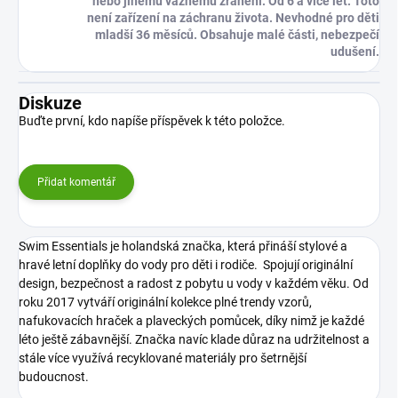
nebo jinému vážnému zranění. Od 6 a více let. Toto
není zařízení na záchranu života. Nevhodné pro děti
mladší 36 měsíců. Obsahuje malé části, nebezpečí
udušení.
Diskuze
Buďte první, kdo napíše příspěvek k této položce.
Přidat komentář
Swim Essentials je holandská značka, která přináší stylové a
hravé letní doplňky do vody pro děti i rodiče. Spojují originální
design, bezpečnost a radost z pobytu u vody v každém věku. Od
roku 2017 vytváří originální kolekce plné trendy vzorů,
nafukovacích hraček a plaveckých pomůcek, díky nimž je každé
léto ještě zábavnější. Značka navíc klade důraz na udržitelnost a
stále více využívá recyklované materiály pro šetrnější
budoucnost.