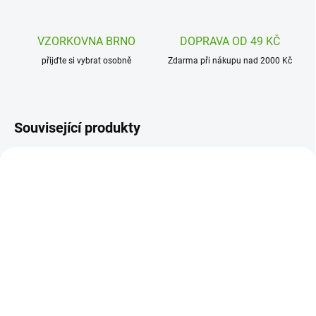
VZORKOVNA BRNO
DOPRAVA OD 49 KČ
přijďte si vybrat osobně
Zdarma při nákupu nad 2000 Kč
Související produkty
H2013974001
H2013843001
SKLADEM
ODESLÁNÍ DO 7 DNÍ
(2 KS)
Haba Terra Kids
Haba Terra Kids
Adventure Sada na
Adventure Chyť mě -