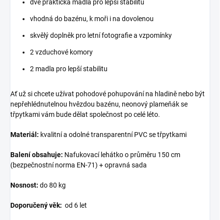
dvě praktická madla pro lepší stabilitu
vhodná do bazénu, k moři i na dovolenou
skvělý doplněk pro letní fotografie a vzpomínky
2 vzduchové komory
2 madla pro lepší stabilitu
Ať už si chcete užívat pohodové pohupování na hladině nebo být
nepřehlédnutelnou hvězdou bazénu, neonový plameňák se
třpytkami vám bude dělat společnost po celé léto.
Materiál:
kvalitní a odolné transparentní PVC se třpytkami
Balení obsahuje:
Nafukovací lehátko o průměru 150 cm
(bezpečnostní norma EN-71) + opravná sada
Nosnost:
do 80 kg
Doporučený věk:
od
6 let