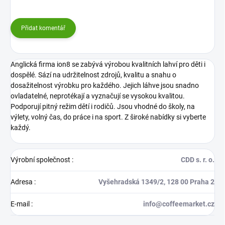
Přidat komentář
Anglická firma ion8 se zabývá výrobou kvalitních lahví pro děti i
dospělé. Sází na udržitelnost zdrojů, kvalitu a snahu o
dosažitelnost výrobku pro každého.
Jejich láhve jsou snadno
ovladatelné, neprotékají a vyznačují se vysokou kvalitou.
Podporují pitný režim dětí i rodičů. Jsou vhodné do školy, na
výlety, volný čas, do práce i na sport. Z široké nabídky si vyberte
každý.
Výrobní společnost
:
CDD s. r. o.
Adresa
:
Vyšehradská 1349/2, 128 00 Praha 2
E-mail
:
info@coffeemarket.cz