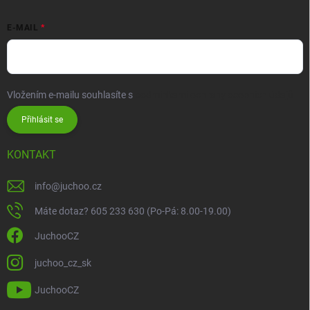
E-MAIL
Vložením e-mailu souhlasíte s
podmínkami ochrany osobních údajů
Přihlásit se
KONTAKT
info
@
juchoo.cz
Máte dotaz? 605 233 630 (Po-Pá: 8.00-19.00)
JuchooCZ
juchoo_cz_sk
JuchooCZ