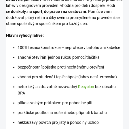
láhev v designovém provedení vhodná pro děti i dospělé. Hodí
se
do školy, na sport, do práce i na cestování
. Pomůže vám
dodržovat pitný režim a díky svému promyšlenému provedení se
stane spolehlivým společníkem pro každý den.
Hlavní výhody lahve:
100% těsnící konstrukce – neproteče v batohu ani kabelce
snadné otevírání jednou rukou pomocí tlačítka
bezpečnostní pojistka proti nechtěnému otevření
vhodná pro studené i teplé nápoje (lahev není termoska)
netoxický a zdravotně nezávadný
Recyclon
bez obsahu
BPA
pítko s volným průtokem pro pohodlné pití
praktické poutko na nošení nebo připnutí k batohu
neklouzavý povrch pro jistý a pohodlný úchop