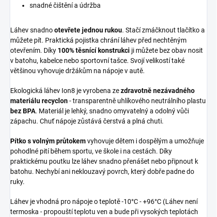
snadné čištění a údržba
Láhev snadno
otevřete jednou rukou
. Stačí zmáčknout tlačítko a
můžete pít. Praktická pojistka chrání láhev před nechtěným
otevřením. Díky
100% těsnící konstrukci
ji můžete bez obav nosit
v batohu, kabelce nebo sportovní tašce.
Svojí velikostí také
většinou vyhovuje držákům na nápoje v autě.
Ekologická láhev Ion8 je vyrobena ze
zdravotně nezávadného
materiálu recyclon
- transparentně uhlíkového neutrálního plastu
bez BPA
. Materiál je lehký, snadno omyvatelný a odolný vůči
zápachu. Chuť nápoje zůstává čerstvá a plná chuti.
Pítko s volným průtokem
vyhovuje dětem i dospělým a umožňuje
pohodlné pití během sportu, ve škole i na cestách. Díky
praktickému poutku lze láhev snadno přenášet nebo připnout k
batohu. Nechybí ani neklouzavý povrch, který dobře padne do
ruky.
Láhev je vhodná pro nápoje o teplotě -10°C - +96°C (Láhev není
termoska - propouští teplotu ven a bude při vysokých teplotách