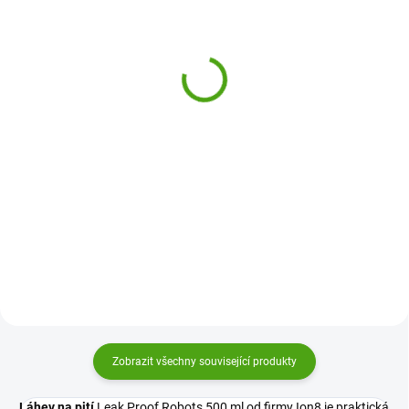
ion8 Nerezová láhev na
ion8 Láhev na pití Leak
pití Leak Proof Deep Teal
Proof Dogs 500 ml
600 ml
329 Kč
389 Kč
Do košíku
Do košíku
Designová a praktická láhev na
pití Ion8 je skvělou volbou pro
Nerezová láhev na pití Ion8 v
děti i dospělé. Díky 100% těsnící
modré barvě je skvělou volbou
konstrukci, snadnému otevírání
pro děti i dospělé. Díky 100%
jednou rukou a praktickému pítku
těsnící konstrukci, snadnému
se hodí do...
otevírání jednou rukou a
praktickému pítku se hodí do...
Zobrazit všechny související produkty
Láhev na pití
Leak Proof Robots 500 ml od firmy Ion8 je praktická