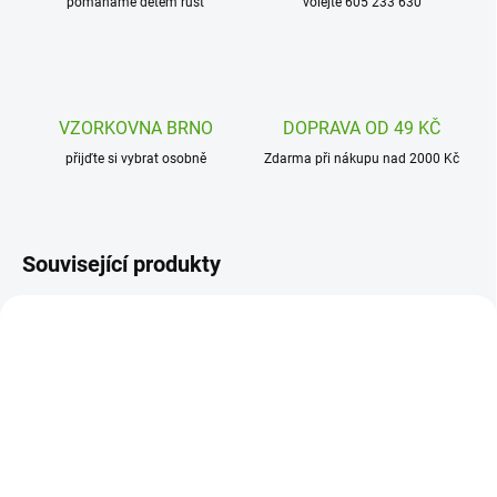
pomáháme dětem růst
volejte 605 233 630
VZORKOVNA BRNO
DOPRAVA OD 49 KČ
přijďte si vybrat osobně
Zdarma při nákupu nad 2000 Kč
Související produkty
NOVINKA
ION-SH600DTEAL
ION-RF500PPDOGS
ODESLÁNÍ DO 7 DNÍ
ODESLÁNÍ DO 7 DNÍ