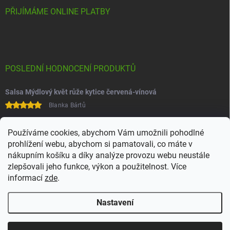
PŘIJÍMÁME ONLINE PLATBY
POSLEDNÍ HODNOCENÍ PRODUKTŮ
Salsa Mýdlový květ růže kytice červená-vínová
Blanka Bártů
Paní na telefonu velice ochotná
Používáme cookies, abychom Vám umožnili pohodlné
prohlížení webu, abychom si pamatovali, co máte v
nákupním košíku a díky analýze provozu webu neustále
zlepšovali jeho funkce, výkon a použitelnost. Více
informací
zde
.
Nastavení
Copyright 2026
Juchoo
. Všechna práva vyhrazena.
Upravit nastavení