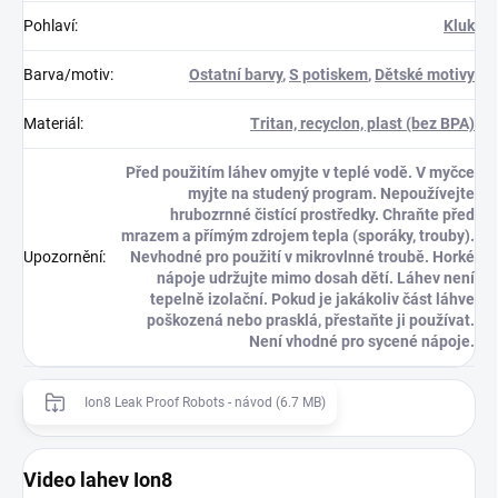
Pohlaví
:
Kluk
Barva/motiv
:
Ostatní barvy
,
S potiskem
,
Dětské motivy
Materiál
:
Tritan, recyclon, plast (bez BPA)
Před použitím láhev omyjte v teplé vodě. V myčce
myjte na studený program. Nepoužívejte
hrubozrnné čistící prostředky. Chraňte před
mrazem a přímým zdrojem tepla (sporáky, trouby).
Upozornění
:
Nevhodné pro použití v mikrovlnné troubě. Horké
nápoje udržujte mimo dosah dětí. Láhev není
tepelně izolační. Pokud je jakákoliv část láhve
poškozená nebo prasklá, přestaňte ji používat.
Není vhodné pro sycené nápoje.
Ion8 Leak Proof Robots - návod (6.7 MB)
Video lahev Ion8