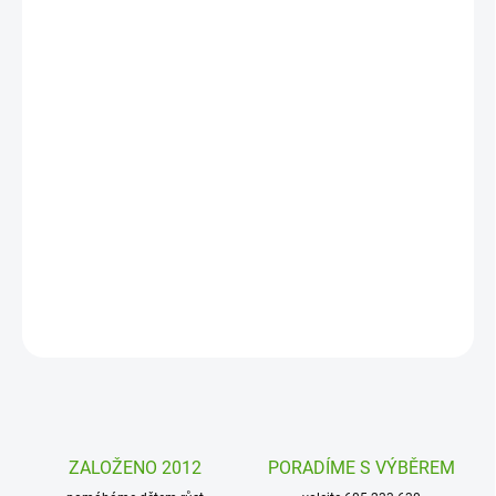
MOŽNOSTI
DORUČENÍ
−
+
Přidat do košíku
Designová a praktická láhev na pití Ion8 je skvělou volbou pro děti
i dospělé. Díky 100% těsnící konstrukci, snadnému otevírání
jednou rukou a praktickému pítku se hodí do školy, práce, na sport
i cestování. Zmáčkněte tlačítko a můžete hned pít.
DETAILNÍ INFORMACE
ZEPTAT SE
HLÍDAT
ZALOŽENO 2012
PORADÍME S VÝBĚREM