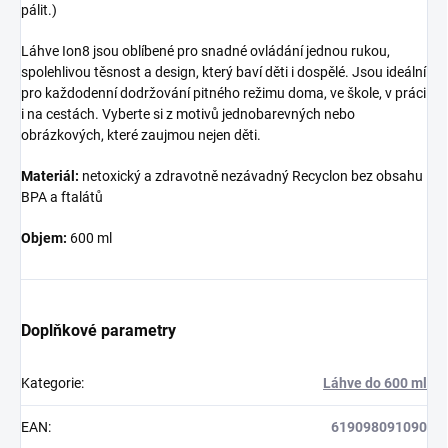
pálit.)
Láhve Ion8 jsou oblíbené pro snadné ovládání jednou rukou,
spolehlivou těsnost a design, který baví děti i dospělé. Jsou ideální
pro každodenní dodržování pitného režimu doma, ve škole, v práci
i na cestách. Vyberte si z motivů jednobarevných nebo
obrázkových, které zaujmou nejen děti.
Materiál:
netoxický a zdravotně nezávadný Recyclon bez obsahu
BPA a ftalátů
Objem:
600 ml
Doplňkové parametry
Kategorie
:
Láhve do 600 ml
EAN
:
619098091090