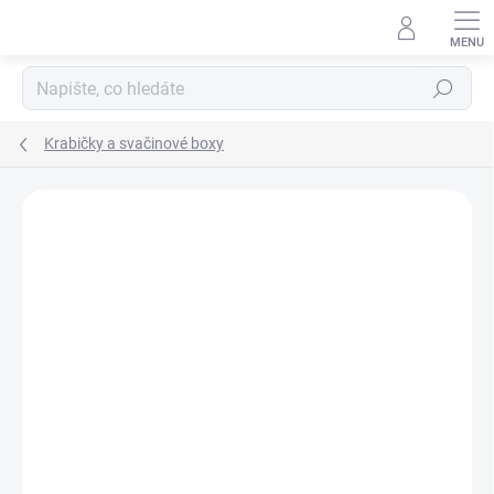
Přejít
na
obsah
Hledat
Krabičky a svačinové boxy
Podrobnosti hodnocení
Neohodnoceno
ZNAČKA:
LÄSSIG