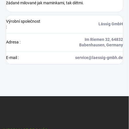
žádané milované jak maminkami, tak dětmi.
Výrobní společnost
Lässig GmbH
:
Im Riemen 32, 64832
Adresa
:
Babenhausen, Germany
E-mail
:
service@laessig-gmbh.de
Z
á
p
a
t