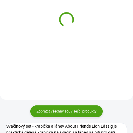
Lässig Dětský batoh
Lässig Dětský batoh
About Friends Liška
About Friends Zajíček
569 Kč
569 Kč
Do košíku
Do košíku
Dětský batoh About Friends Liška
Dětský batoh About Friends
od značky Lässig bude ideálním
Zajíček od značky Lässig bude
parťákem na výlety pro děti od 2
ideálním parťákem na výlety pro
let. Je lehký, kvalitně zpracovaný
děti od 2 let. Je lehký, kvalitně
a vejde se do něj svačina i
zpracovaný a vejde se do něj
oblíbená hračka....
svačina i oblíbená...
Zobrazit všechny související produkty
Svačinový set - krabička a láhev About Friends Lion Lässig je
praktická dělená krabička na svačinu a láhev na pití pro děti.