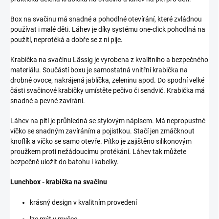
Box na svačinu má snadné a pohodlné otevírání, které zvládnou
používat i malé děti. Láhev je díky systému one-click pohodlná na
použití, neprotéká a dobře se z ní pije.
Krabička na svačinu Lässig je vyrobena z kvalitního a bezpečného
materiálu. Součástí boxu je samostatná vnitřní krabička na
drobné ovoce, nakrájená jablíčka, zeleninu apod. Do spodní velké
části svačinové krabičky umístěte pečivo či sendvič. Krabička má
snadné a pevné zavírání.
Láhev na pití je průhledná se stylovým nápisem. Má nepropustné
víčko se snadným zavíráním a pojistkou. Stačí jen zmáčknout
knoflík a víčko se samo otevře. Pítko je zajištěno silikonovým
proužkem proti nežádoucímu protékání. Láhev tak můžete
bezpečně uložit do batohu i kabelky.
Lunchbox - krabička na svačinu
krásný design v kvalitním provedení
lze mýt v myčce