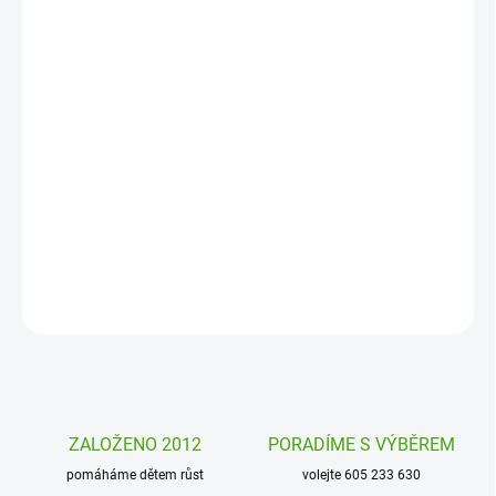
MOŽNOSTI
DORUČENÍ
−
+
Přidat do košíku
Svačinový set About Friends Lion Lässig je krabička na svačinu s
přepážkou a láhev na pití, které děti využijí na jídlo do školy i na
výlet. Baleno v dárkovém balení.
DETAILNÍ INFORMACE
ZEPTAT SE
HLÍDAT
ZALOŽENO 2012
PORADÍME S VÝBĚREM
pomáháme dětem růst
volejte 605 233 630