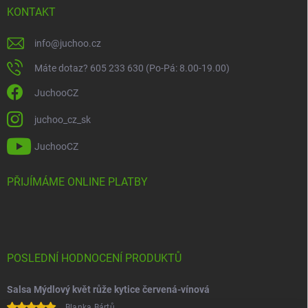
KONTAKT
info
@
juchoo.cz
Máte dotaz? 605 233 630 (Po-Pá: 8.00-19.00)
JuchooCZ
juchoo_cz_sk
JuchooCZ
PŘIJÍMÁME ONLINE PLATBY
POSLEDNÍ HODNOCENÍ PRODUKTŮ
Salsa Mýdlový květ růže kytice červená-vínová
Blanka Bártů