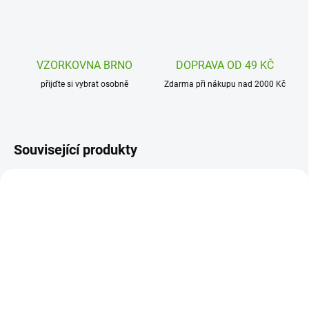
VZORKOVNA BRNO
DOPRAVA OD 49 KČ
přijďte si vybrat osobně
Zdarma při nákupu nad 2000 Kč
Související produkty
7157T-03
7157T-07
SKLADEM
SKLADEM
(1 KS)
(1 KS)