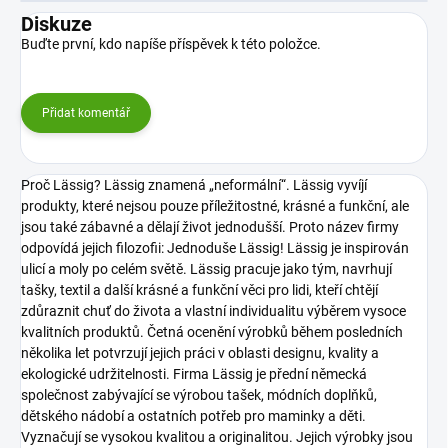
Diskuze
Buďte první, kdo napíše příspěvek k této položce.
Přidat komentář
Proč Lässig? Lässig znamená „neformální“. Lässig vyvíjí
produkty, které nejsou pouze příležitostné, krásné a funkční, ale
jsou také zábavné a dělají život jednodušší. Proto název firmy
odpovídá jejich filozofii: Jednoduše Lässig!
Lässig je inspirován
ulicí a moly po celém světě. Lässig pracuje jako tým, navrhují
tašky, textil a další krásné a funkční věci pro lidi, kteří chtějí
zdůraznit chuť do života a vlastní individualitu výběrem vysoce
kvalitních produktů. Četná ocenění výrobků během posledních
několika let potvrzují jejich práci v oblasti designu, kvality a
ekologické udržitelnosti.
Firma Lässig je přední německá
společnost zabývající se výrobou tašek, módních doplňků,
dětského nádobí a ostatních potřeb pro maminky a děti.
Vyznačují se vysokou kvalitou a originalitou. Jejich výrobky jsou