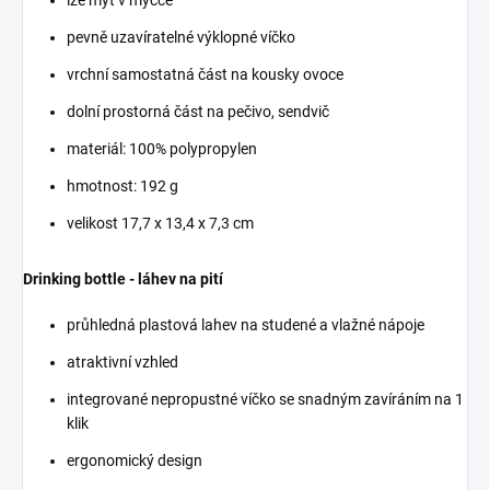
pevně uzavíratelné výklopné víčko
vrchní samostatná část na kousky ovoce
dolní prostorná část na pečivo, sendvič
materiál: 100% polypropylen
hmotnost: 192 g
velikost 17,7 x 13,4 x 7,3 cm
Drinking bottle - láhev na pití
průhledná plastová lahev na studené a vlažné nápoje
atraktivní vzhled
integrované nepropustné víčko se snadným zavíráním na 1
klik
ergonomický design