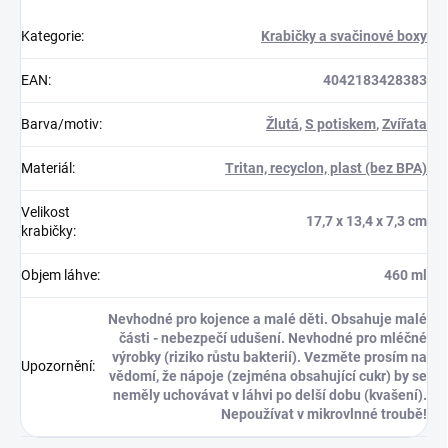
Kategorie
:
Krabičky a svačinové boxy
EAN
:
4042183428383
Barva/motiv
:
Žlutá
,
S potiskem
,
Zvířata
Materiál
:
Tritan, recyclon, plast (bez BPA)
Velikost
17,7 x 13,4 x 7,3 cm
krabičky
:
Objem láhve
:
460 ml
Nevhodné pro kojence a malé děti. Obsahuje malé
části - nebezpečí udušení. Nevhodné pro mléčné
výrobky (riziko růstu bakterií). Vezměte prosím na
Upozornění
:
vědomí, že nápoje (zejména obsahující cukr) by se
neměly uchovávat v láhvi po delší dobu (kvašení).
Nepoužívat v mikrovlnné troubě!