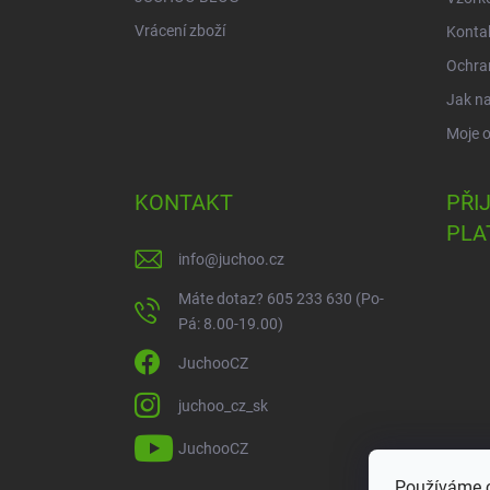
Vrácení zboží
Konta
Ochra
Jak n
Moje 
KONTAKT
PŘI
PLA
info
@
juchoo.cz
Máte dotaz? 605 233 630 (Po-
Pá: 8.00-19.00)
JuchooCZ
juchoo_cz_sk
JuchooCZ
Používáme c