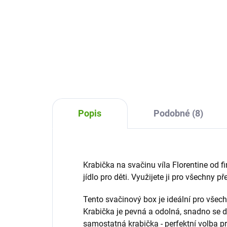
Krabička na svačinu Lev Sigikid je
super volba pro všechny děti.
Nach
Obsahuje také možnost oddělit
obě
zeleninu, ovoce, či sladkost.
sva
naví
pest
to j
Popis
Podobné (8)
Krabička na svačinu víla Florentine od fi
jídlo pro děti. Využijete ji pro všechny př
Tento svačinový box je ideální pro všec
Krabička je pevná a odolná, snadno se d
samostatná krabička - perfektní volba pr