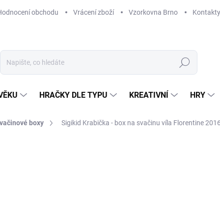
Hodnocení obchodu
Vrácení zboží
Vzorkovna Brno
Kontakt
Hledat
VĚKU
HRAČKY DLE TYPU
KREATIVNÍ
HRY
svačinové boxy
Sigikid Krabička - box na svačinu víla Florentine 201
NAČKA:
SIGIKID
179 Kč
Měrná
ODESLÁNÍ DO 7 DNÍ
cena:
MOŽNOSTI DORUČENÍ