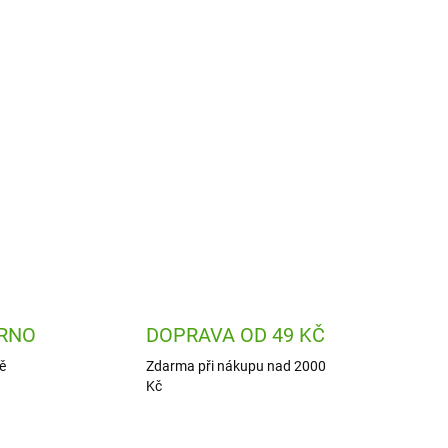
Přidat do košíku
ntine Sigikid je kvalitní krabička na jídlo, kterou
láky i školáky, na výlet i na svačinu do školy.
 na zeleninu, ovoce či sladkost.
ZEPTAT SE
HLÍDAT
RNO
DOPRAVA OD 49 KČ
ě
Zdarma při nákupu nad 2000
Kč