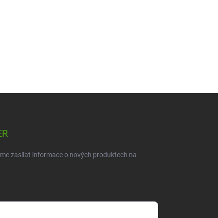
ER
eme zasílat informace o nových produktech na