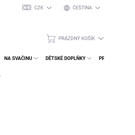
CZK
ČEŠTINA
y
Ochrana osobních údajů
Jak nakupovat
Moje objednávka
PRÁZDNÝ KOŠÍK
NÁKUPNÍ
KOŠÍK
NA SVAČINU
DĚTSKÉ DOPLŇKY
PRO DOSPĚLÉ
6