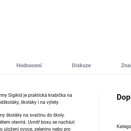
Svačinový set Lässig Lunch s
ystejte si stylově svačinu či
Tiny Drivers fire engine je kra
d. Do nerezové krabičky na
na svačinu s přepážkou a láh
činu od firmy Yumbox to bude
na pití, které děti využijí na jíd
c zábava. Udělejte si jídlo
školy i na výlet. Baleno v
ré a hravé, víc tak chutná. A
dárkovém...
ak dětem,...
Hodnocení
Diskuze
Zna
rmy Sigikid je praktická krabička na
Dop
edškoláky, školáky i na výlety.
hny školáky na svačinu do školy.
ětem otevírá. Uvnitř boxu se nachází
Katego
o uložení ovoce, zeleniny nebo pro