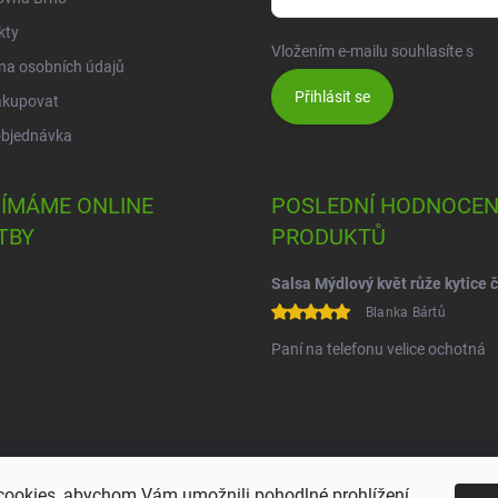
kty
Vložením e-mailu souhlasíte s
po
na osobních údajů
Přihlásit se
akupovat
objednávka
JÍMÁME ONLINE
POSLEDNÍ HODNOCEN
TBY
PRODUKTŮ
Blanka Bártů
Paní na telefonu velice ochotná
ookies, abychom Vám umožnili pohodlné prohlížení