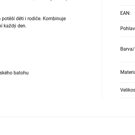
EAN
:
otěší děti i rodiče. Kombinuje
ní každý den.
Pohlav
Barva/
Materi
tského batohu
Velikos