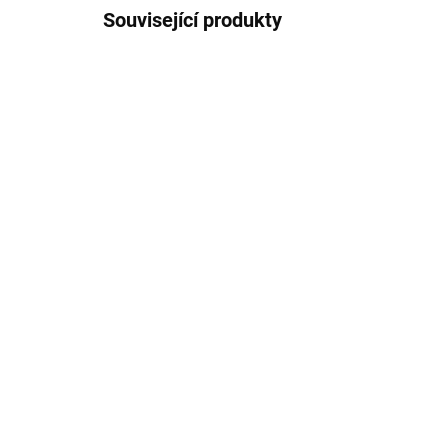
Související produkty
25089
SKLADEM
(1 KS)
Sigikid Krabička - box na
Yu
svačinu Veselý lev
sva
ner
199 Kč
Par
1 
Do košíku