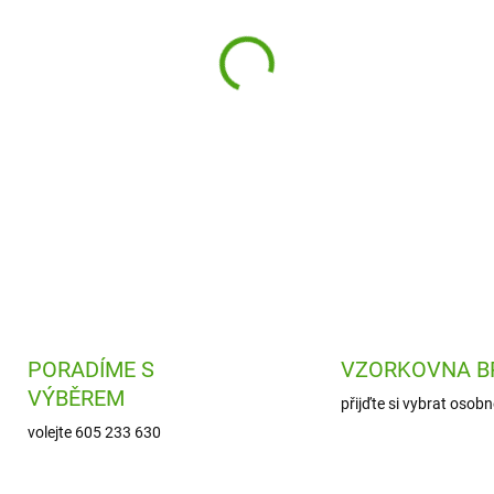
−
+
Krabička na svačinu víla Flore
využijete pro všechny předško
Součástí krabičky je také box
DETAILNÍ INFORMACE
PORADÍME S
VZORKOVNA B
VÝBĚREM
přijďte si vybrat osobn
volejte 605 233 630