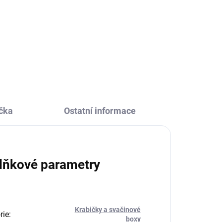
Krabička na svačinu Liška Sigikid
et
je kvalitní krabička na jídlo, kterou
bička
využijete pro všechny
ev
předškoláky i školáky, na výlet i na
lo do
svačinu do školy. Součástí
krabičky je také...
čka
Ostatní informace
lňkové parametry
Krabičky a svačinové
rie
:
boxy