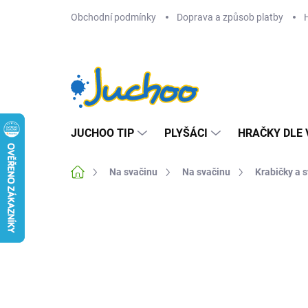
Přejít
Obchodní podmínky
Doprava a způsob platby
na
obsah
JUCHOO TIP
PLYŠÁCI
HRAČKY DLE 
Domů
Na svačinu
Na svačinu
Krabičky a 
Neohodnoceno
Podrobnosti hodnocení
Z