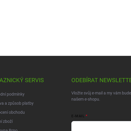
AZNICKÝ SERVIS
ODEBÍRAT NEWSLETT
Vložte svůj e-mail a my vám bud
dní podmínky
našem e-shopu.
a a způsob platby
cení obchodu
E-MAIL
í zboží
ovna Brno