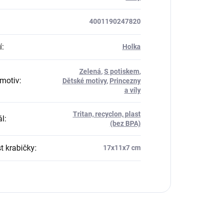
4001190247820
í
:
Holka
Zelená
,
S potiskem
,
motiv
:
Dětské motivy
,
Princezny
a víly
Tritan, recyclon, plast
ál
:
(bez BPA)
t krabičky
:
17x11x7 cm