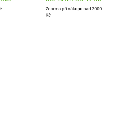
ě
Zdarma při nákupu nad 2000
Kč
T-02
SBSN202309D
ADEM
SKLADEM
1 KS)
(1 KS)
Yumbox Krabička na
svačinu - svačinový box