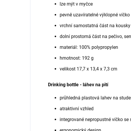
lze mýt v myčce
pevně uzavíratelné výklopné víčko
vrchní samostatná část na kousky
dolní prostorná část na pečivo, se
materiál: 100% polypropylen
hmotnost: 192 g
velikost 17,7 x 13,4 x 7,3 cm
Drinking bottle - láhev na pití
průhledná plastová lahev na stude
atraktivní vzhled
integrované nepropustné víčko se 
ergonomický design