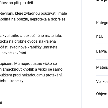
hev na pití pro děti.
evírání, které zvládnou používat i malé
hodlná na použití, neprotéká a dobře se
Katego
z kvalitního a bezpečného materiálu.
EAN
:
bička na drobné ovoce, nakrájená
 části svačinové krabičky umístěte
Barva/
 pevné zavírání.
 nápisem. Má nepropustné víčko se
Materi
en zmáčknout knoflík a víčko se samo
proužkem proti nežádoucímu protékání.
tohu i kabelky.
Velikos
Objem 
ní