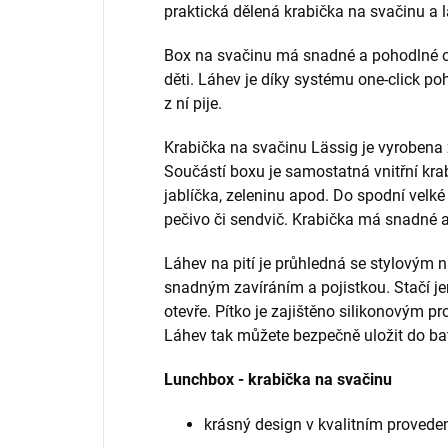
praktická dělená krabička na svačinu a lá
Box na svačinu má snadné a pohodlné ot
děti. Láhev je díky systému one-click po
z ní pije.
Krabička na svačinu Lässig je vyrobena 
Součástí boxu je samostatná vnitřní kra
jablíčka, zeleninu apod. Do spodní velké
pečivo či sendvič. Krabička má snadné a
Láhev na pití je průhledná se stylovým
snadným zavíráním a pojistkou. Stačí j
otevře. Pítko je zajištěno silikonovým 
Láhev tak můžete bezpečně uložit do ba
Lunchbox - krabička na svačinu
krásný design v kvalitním provede