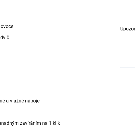
 ovoce
Upozor
ndvič
né a vlažné nápoje
snadným zavíráním na 1 klik