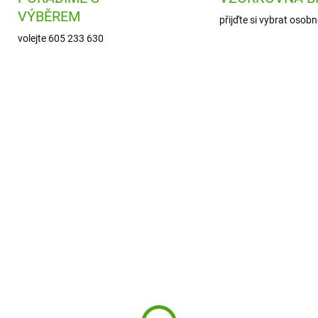
VÝBĚREM
přijďte si vybrat osobn
volejte 605 233 630
7157T-07
7157
SKLADEM
SKL
(1 KS)
(
ssig Dětský batoh
Lässig Dětský batoh
ut Friends Zajíček
About Friends Mýval