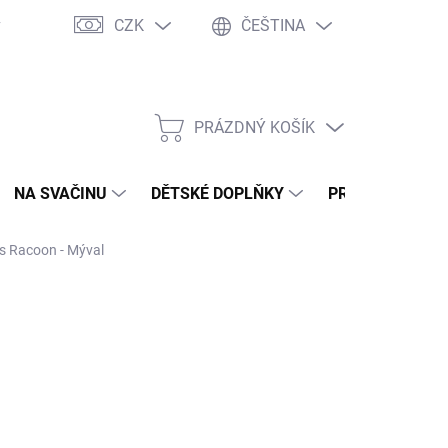
CZK
ČEŠTINA
y
Ochrana osobních údajů
Jak nakupovat
Moje objednávka
PRÁZDNÝ KOŠÍK
NÁKUPNÍ
KOŠÍK
NA SVAČINU
DĚTSKÉ DOPLŇKY
PRO DOSPĚLÉ
ds Racoon - Mýval
2026
MOŽNOSTI DORUČENÍ