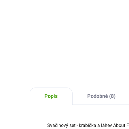
569 Kč
56
Do košíku
Dětský batoh About Friends Liška
Dět
od značky Lässig bude ideálním
Zaj
parťákem na výlety pro děti od 2
ideá
let. Je lehký, kvalitně zpracovaný
děti
a vejde se do něj svačina i
zpra
oblíbená hračka....
svač
Popis
Podobné (8)
Svačinový set - krabička a láhev About 