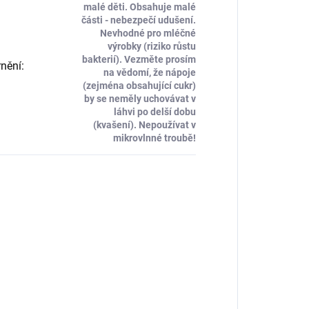
malé děti. Obsahuje malé
části - nebezpečí udušení.
Nevhodné pro mléčné
výrobky (riziko růstu
bakterií). Vezměte prosím
nění
:
na vědomí, že nápoje
(zejména obsahující cukr)
by se neměly uchovávat v
láhvi po delší dobu
(kvašení). Nepoužívat v
mikrovlnné troubě!