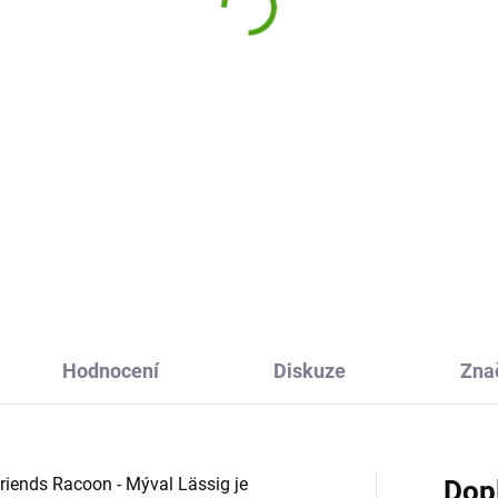
9 Kč
569 Kč
Do košíku
Do košíku
ský batoh About Friends
Dětský batoh About Friends
íček od značky Lässig bude
Mýval od značky Lässig bude
lním parťákem na výlety pro
ideálním parťákem na výlety 
 od 2 let. Je lehký, kvalitně
děti od 2 let. Je lehký, kvalitně
covaný a vejde se do něj
zpracovaný a vejde se do něj
ina i oblíbená...
svačina i oblíbená hračka....
Hodnocení
Diskuze
Zna
Friends Racoon - Mýval Lässig je
Dop