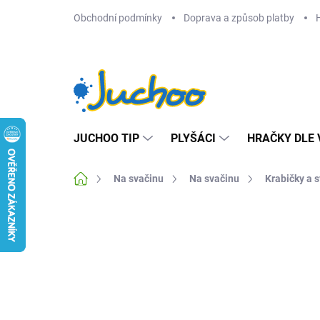
Přejít
Obchodní podmínky
Doprava a způsob platby
na
obsah
JUCHOO TIP
PLYŠÁCI
HRAČKY DLE 
Domů
Na svačinu
Na svačinu
Krabičky a 
Neohodnoceno
Podrobnosti hodnocení
Z