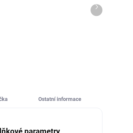
Snack - Surf Blue Dino
Další
produkt
649 Kč
Do košíku
Jak nachystat svačinu, která
pro
dětem chutná? Objevte svačinový
box Yumbox Snack pro menší děti
nebo lehkou svačinu. Dokonale
těsní, jídlo se v něm nepomíchá a
vy tak můžete...
čka
Ostatní informace
lňkové parametry