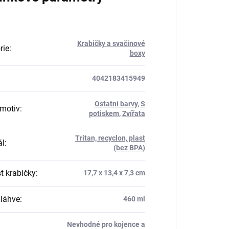
Krabičky a svačinové
rie
:
boxy
4042183415949
Ostatní barvy
,
S
motiv
:
potiskem
,
Zvířata
Tritan, recyclon, plast
ál
:
(bez BPA)
t krabičky
:
17,7 x 13,4 x 7,3 cm
láhve
:
460 ml
Nevhodné pro kojence a