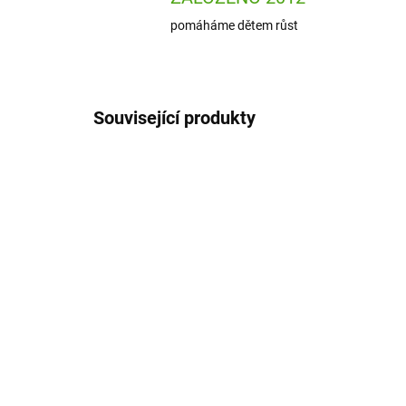
pomáháme dětem růst
Související produkty
7157T-03
SKLADEM
(1 KS)
Lässig Dětský batoh
Lä
About Friends Liška
Abo