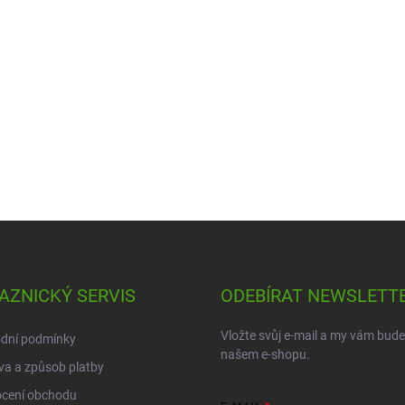
AZNICKÝ SERVIS
ODEBÍRAT NEWSLETT
Vložte svůj e-mail a my vám bud
dní podmínky
našem e-shopu.
a a způsob platby
cení obchodu