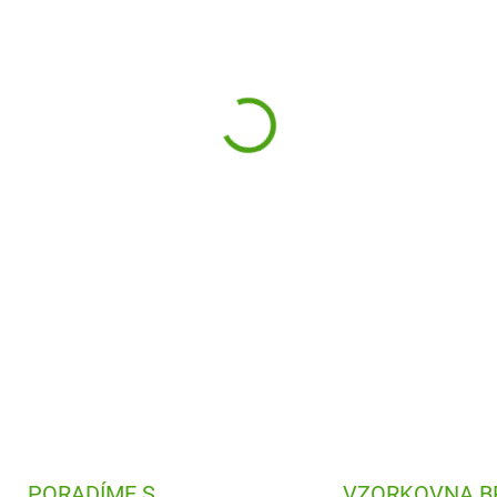
−
+
Svačinový set About Friends
přepážkou a láhev na pití, kte
v dárkovém balení.
DETAILNÍ INFORMACE
PORADÍME S
VZORKOVNA B