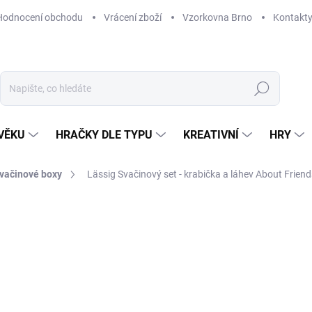
Hodnocení obchodu
Vrácení zboží
Vzorkovna Brno
Kontakt
Hledat
VĚKU
HRAČKY DLE TYPU
KREATIVNÍ
HRY
svačinové boxy
Lässig Svačinový set - krabička a láhev About Frien
NAČKA:
LÄSSIG
539 Kč
Měrná
SKLADEM
(1 KS)
cena:
MŮŽEME DORUČIT DO:
12. 8. 