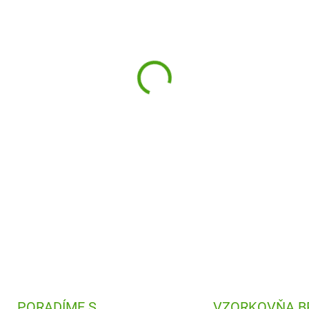
−
+
Kto by nepoznal hru Človeče
originálnom podaní od Djeco.
princezná alebo rytier?
DETAILNÉ INFORMÁCIE
PORADÍME S
VZORKOVŇA B