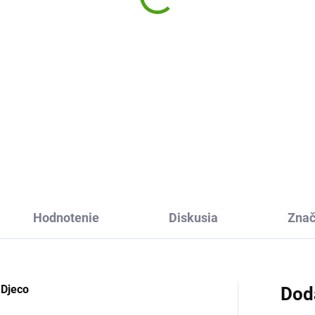
07 €
13,61 €
Do košíka
Do košíka
peratívna kartová hra Wolf
Upeč torta Djeco je hra s koc
c Djeco je zábavná hra pre
spájajúca odvahu aj šťastie. 
 rodinu. Vytvorte zostavy
nazbiera najviac ingrediencií 
ratiek. Ale pozor na vlka! A
tortu, stáva sa majstrom
budnite dodržiavať pravidlá.
cukrárom. Hra pre celú rodinu
jednoduchými...
Hodnotenie
Diskusia
Zna
 Djeco
Dod