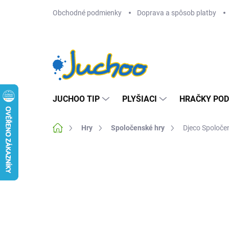
Prejsť
Obchodné podmienky
Doprava a spôsob platby
na
obsah
JUCHOO TIP
PLYŠIACI
HRAČKY POD
Domov
Hry
Spoločenské hry
Djeco Spoloče
Neohodnotené
Podrobnosti hodnotenia