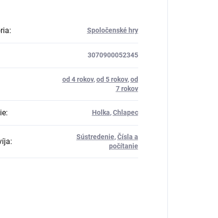
ria
:
Spoločenské hry
3070900052345
od 4 rokov
,
od 5 rokov
,
od
7 rokov
ie
:
Holka
,
Chlapec
Sústredenie
,
Čísla a
íja
:
počítanie