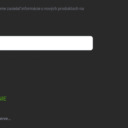
eme zasielať informácie o nových produktoch na
mienkami ochrany osobných údajov
IE
Salsa Mydlový kvet ruže kytica červeno-vínová