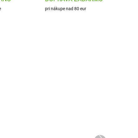
e
pri nákupe nad 80 eur
0836
DJ05091
ADOM
SKLADOM
1 KS)
(2 KS)
-
Djeco Kartová hra
Príšerky
Ďalší