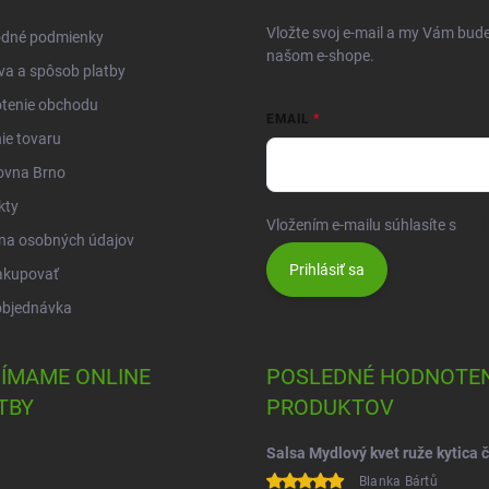
Vložte svoj e-mail a my Vám bud
dné podmienky
našom e-shope.
a a spôsob platby
tenie obchodu
EMAIL
ie tovaru
ovna Brno
kty
Vložením e-mailu súhlasíte s
pod
na osobných údajov
Prihlásiť sa
akupovať
objednávka
JÍMAME ONLINE
POSLEDNÉ HODNOTEN
TBY
PRODUKTOV
Blanka Bártů