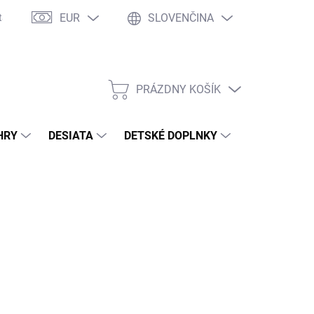
EUR
SLOVENČINA
takty
Ochrana osobných údajov
Ako nakupovať
Moja objed
PRÁZDNY KOŠÍK
NÁKUPNÝ
KOŠÍK
HRY
DESIATA
DETSKÉ DOPLNKY
PRE DOSPEL
2026
MOŽNOSTI DORUČENIA