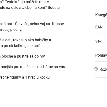
sa? Tentokrát ju môžete mať v
ete na oslovi alebo na koni? Budete
Kategó
ská hra - Človeče, nehnevaj sa. Krásne
EAN
:
racej plochy.
ie deti, rovnako ako babičky a
Vek
:
 po niekoľko generácií.
Pohlav
a ploche a pustite sa do hry.
emnejšiu pre malé deti, necháme na vás.
?
Rozv
rebné figúrky a 1 hraciu kocku