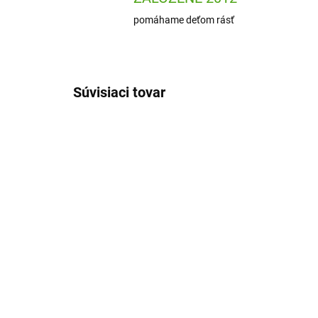
pomáhame deťom rásť
Súvisiaci tovar
DJ05153
SKLADOM
(1 KS)
Djeco Kartová hra
Dj
Zanimatch
kar