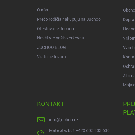
t
i
O nás
Obcho
e
Prečo rodičia nakupuju na Juchoo
Doprav
Otestované Juchoo
Hodno
Navštivte naši vzorkovnu
Vráten
JUCHOO BLOG
Vzork
Vrátenie tovaru
Konta
Ochra
Ako n
Moja 
KONTAKT
PRI
PLA
info
@
juchoo.cz
Máte otázku? +420 605 233 630