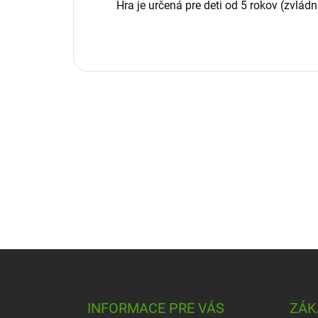
Hra je určená pre deti od 5 rokov (zvládn
Z
á
p
ä
INFORMACE PRE VÁS
ZÁK