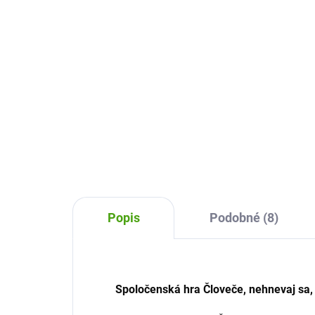
14,85 €
9,
Do košíka
Legrační kartová hra Zanimatch
Koo
od firmy Djeco je tréningom na
Pani
rýchlosť a postreh. Zbavte sa čo
celú
najrýchlejšie svojich kariet.
zvie
neza
Popis
Podobné (8)
Spoločenská hra Človeče, nehnevaj sa,