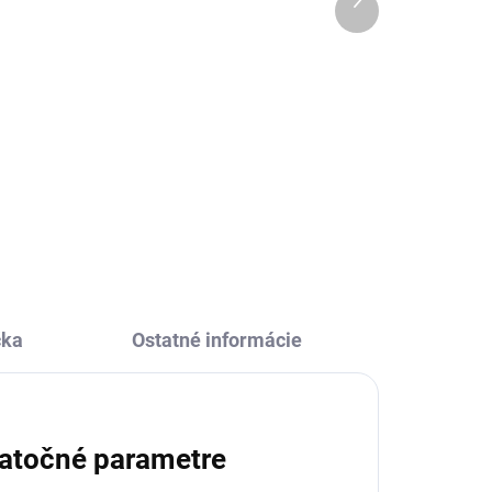
produkt
14,85 €
Do košíka
kami
Kartová hra Príšerky od firmy
Kto
Djeco pretrénuje vašu pamäť aj
na
postreh. Čo majú všetky príšerky
spoločné? Kto to ako prvý určí a
 s
spozná a vyhrá?
čka
Ostatné informácie
atočné parametre