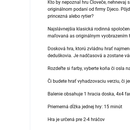
Kto by nepoznal hru Človeče, nehnevaj 
originálnom podaní od firmy Djeco. Pôjd
princezná alebo rytier?
Najslávnejšia klasická rodinná spoločen
maľovaná as originálnym vyobrazením h
Dosková hra, ktorú zvládnu hrať najmenš
deduškovia. Je nadčasová a zostane vám
Rozdeľte si farby, vyberte koňa či osla n
Či budete hrať vyhadzovaciu verziu, či j
Balenie obsahuje 1 hracia doska, 4x4 fa
Priemerná dĺžka jednej hry: 15 minút
Hra je určená pre 2-4 hráčov