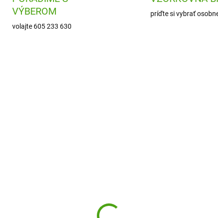
VÝBEROM
príďte si vybrať osobn
volajte 605 233 630
DJ05080
DJ0
SKLADOM
SKL
(1 KS)
(
eco Kooperatívna
Djeco hra Sugar Cake 
tová hra Wolf Panic
Upeč tortu