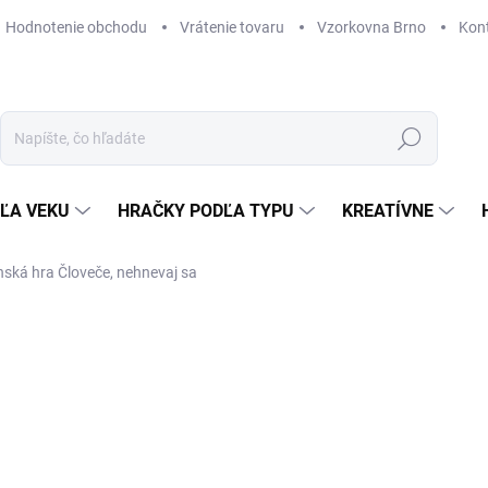
Hodnotenie obchodu
Vrátenie tovaru
Vzorkovna Brno
Kon
Hľadať
ĽA VEKU
HRAČKY PODĽA TYPU
KREATÍVNE
nská hra Človeče, nehnevaj sa
ZNAČKA:
DJECO
13,20 €
Jednotková
SKLADOM
(1 KS)
cena:
MÔŽEME DORUČIŤ DO:
12. 8. 