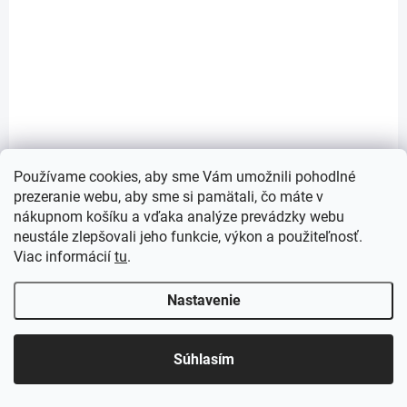
DJ05091
Používame cookies, aby sme Vám umožnili pohodlné
prezeranie webu, aby sme si pamätali, čo máte v
nákupnom košíku a vďaka analýze prevádzky webu
neustále zlepšovali jeho funkcie, výkon a použiteľnosť.
Viac informácií
tu
.
SKLADOM
(2 KS)
Nastavenie
Djeco Kartová hra Príšerky
14,85 €
Do košíka
Súhlasím
Kartová hra Príšerky od firmy Djeco pretrénuje vašu pamäť aj postreh.