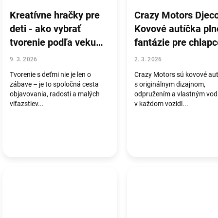
Kreatívne hračky pre
Crazy Motors Djeco
deti - ako vybrať
Kovové autíčka pln
tvorenie podľa veku
fantázie pre chlap
(2-10 rokov)
aj dievčatá
9. 3. 2026
2. 3. 2026
Tvorenie s deťmi nie je len o
Crazy Motors sú kovové aut
zábave – je to spoločná cesta
s originálnym dizajnom,
objavovania, radosti a malých
odpružením a vlastným vo
víťazstiev...
v každom vozidl...