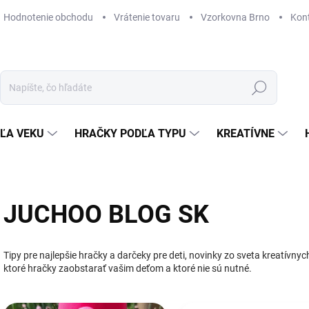
Hodnotenie obchodu
Vrátenie tovaru
Vzorkovna Brno
Kon
Hľadať
ĽA VEKU
HRAČKY PODĽA TYPU
KREATÍVNE
JUCHOO BLOG SK
Tipy pre najlepšie hračky a darčeky pre deti, novinky zo sveta kreatívnyc
ktoré hračky zaobstarať vašim deťom a ktoré nie sú nutné.
V