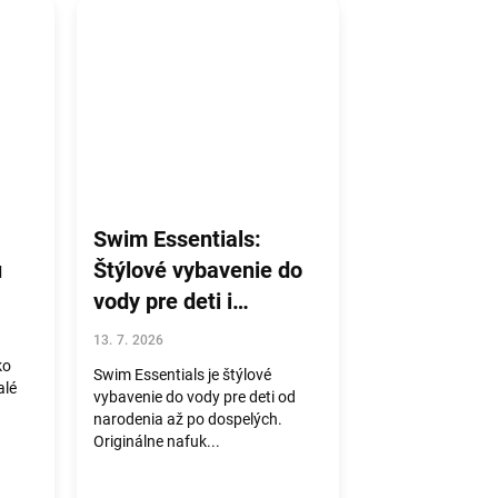
Swim Essentials:
u
Štýlové vybavenie do
vody pre deti i
dospelých
13. 7. 2026
ko
Swim Essentials je štýlové
alé
vybavenie do vody pre deti od
narodenia až po dospelých.
Originálne nafuk...