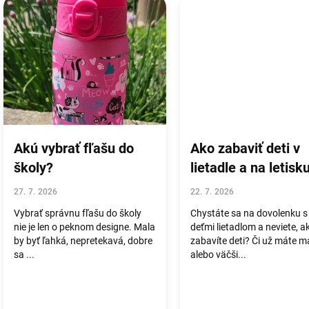
ý
p
i
s
č
l
á
n
k
o
Akú vybrať fľašu do
Ako zabaviť deti v
v
školy?
lietadle a na letisk
27. 7. 2026
22. 7. 2026
Vybrať správnu fľašu do školy
Chystáte sa na dovolenku s
nie je len o peknom designe. Mala
deťmi lietadlom a neviete, a
by byť ľahká, nepretekavá, dobre
zabavíte deti? Či už máte m
sa ...
alebo väčši...