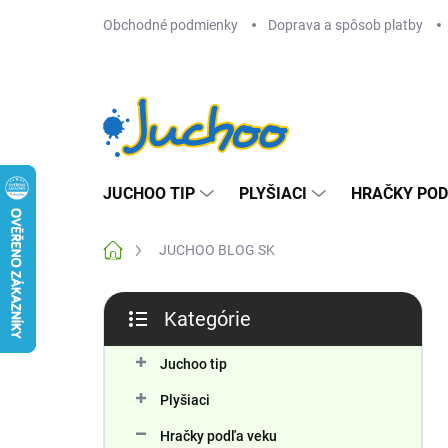
Prejsť
Obchodné podmienky
Doprava a spôsob platby
na
obsah
JUCHOO TIP
PLYŠIACI
HRAČKY POD
Domov
JUCHOO BLOG SK
B
Kategórie
o
Preskočiť
č
kategórie
n
Juchoo tip
ý
Plyšiaci
p
a
Hračky podľa veku