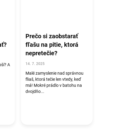
Prečo si zaobstarať
ať?
fľašu na pitie, ktorá
nepretečie?
14. 7. 2025
pší? A
Malé zamyslenie nad správnou
fliaš, ktorá tečie len vtedy, keď
má! Mokré prádlo v batohu na
dvojdňo...