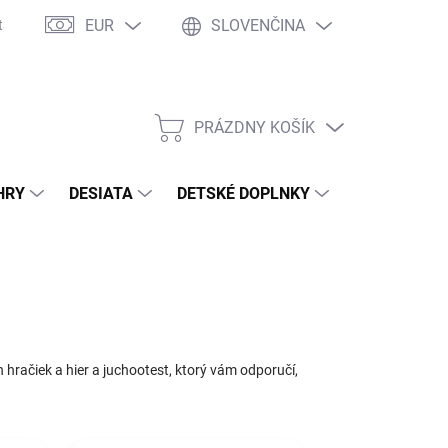
EUR
SLOVENČINA
takty
Ochrana osobných údajov
Ako nakupovať
Moja objed
PRÁZDNY KOŠÍK
NÁKUPNÝ
KOŠÍK
HRY
DESIATA
DETSKÉ DOPLNKY
PRE DOSPEL
h hračiek a hier a juchootest, ktorý vám odporučí,