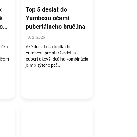
:
Top 5 desiat do
é
Yumboxu očami
cov
pubertálneho bručúna
19. 2. 2026
íčka
Aké desiaty sa hodia do
Yumboxu pre staršie deti a
dičom
pubertiakov? Ideálna kombinácia
je mix sýteho peč...