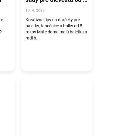
rokov
10. 4. 2026
re
Kreatívne tipy na darčeky pre
baletky, tanečnice a holky od 5
ú?
rokov Máte doma malú baletku a
radi b...