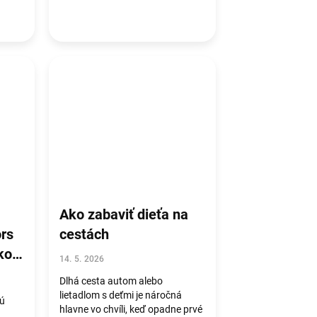
Ako zabaviť dieťa na
rs
cestách
ko
14. 5. 2026
Dlhá cesta autom alebo
lietadlom s deťmi je náročná
sú
hlavne vo chvíli, keď opadne prvé