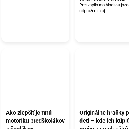
Prekvapila ma hladkou jazd
odpružením aj ...
Ako zlepšiť jemnú
Originálne hračky p
motoriku predškolákov
deti – kde ich kúpiť
a školákov
prečo na nich zálež