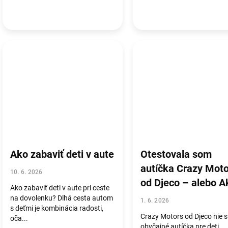
Ako zabaviť deti v aute
Otestovala som
autíčka Crazy Moto
10. 6. 2026
od Djeco – alebo A
Ako zabaviť deti v aute pri ceste
aj dievča môžu
na dovolenku? Dlhá cesta autom
1. 6. 2026
s deťmi je kombinácia radosti,
nadchnúť autá
Crazy Motors od Djeco nie 
oča...
obyčajné autíčka pre deti.