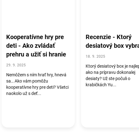
Kooperatívne hry pre
Recenzie - Ktorý
deti - Ako zvládať
desiatový box vybr
prehru a užiť si hranie
18. 9. 2025
29. 9. 2025
Ktorý desiatový box je najle
ako na prípravu dokonalej
Nemôžem s ním hrať hry, hnevá
desiaty? Už ste počuli o
sa… Ako vám pomôžu
krabičkách Yu...
kooperatívne hry pre deti? Všetci
naokolo už s deť...