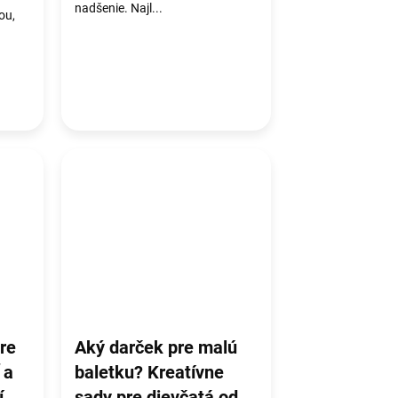
nadšenie. Najl...
ou,
re
Aký darček pre malú
 a
baletku? Kreatívne
í
sady pre dievčatá od 5