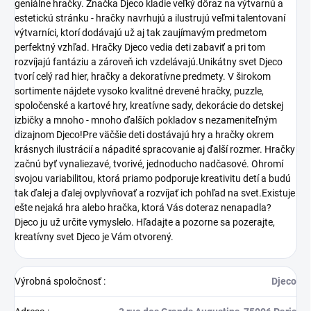
geniálne hračky. Značka Djeco kladie veľký dôraz na výtvarnú a
estetickú stránku - hračky navrhujú a ilustrujú veľmi talentovaní
výtvarníci, ktorí dodávajú už aj tak zaujímavým predmetom
perfektný vzhľad. Hračky Djeco vedia deti zabaviť a pri tom
rozvíjajú fantáziu a zároveň ich vzdelávajú.Unikátny svet Djeco
tvorí celý rad hier, hračky a dekoratívne predmety. V širokom
sortimente nájdete vysoko kvalitné drevené hračky, puzzle,
spoločenské a kartové hry, kreatívne sady, dekorácie do detskej
izbičky a mnoho - mnoho ďalších pokladov s nezameniteľným
dizajnom Djeco!Pre väčšie deti dostávajú hry a hračky okrem
krásnych ilustrácií a nápadité spracovanie aj ďalší rozmer. Hračky
začnú byť vynaliezavé, tvorivé, jednoducho nadčasové. Ohromí
svojou variabilitou, ktorá priamo podporuje kreativitu detí a budú
tak ďalej a ďalej ovplyvňovať a rozvíjať ich pohľad na svet.Existuje
ešte nejaká hra alebo hračka, ktorá Vás doteraz nenapadla?
Djeco ju už určite vymyslelo. Hľadajte a pozorne sa pozerajte,
kreatívny svet Djeco je Vám otvorený.
Výrobná spoločnosť
:
Djeco