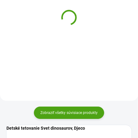
tetovačky Africké
Duch bojovníka
zvieratá
5,16 €
12,33 €
Do košíka
Do košíka
Detské tetovanie Duch bojovníka
od firmy Djeco je dokonale
Živé tetovačky Africké zvieratá
prepracované tetovanie, ktoré
TATTonMe je dočasné tetovanie s
urobí radosť deťom od 3 rokov.
pohyblivými obrázkami, ktoré
Deti si s tetovaním užijú svoj
urobia radosť menším aj väčším
príbeh plný fantázie –...
deťom. Buďte štýloví!
Zobraziť všetky súvisiace produkty
Detské tetovanie Svet dinosaurov, Djeco