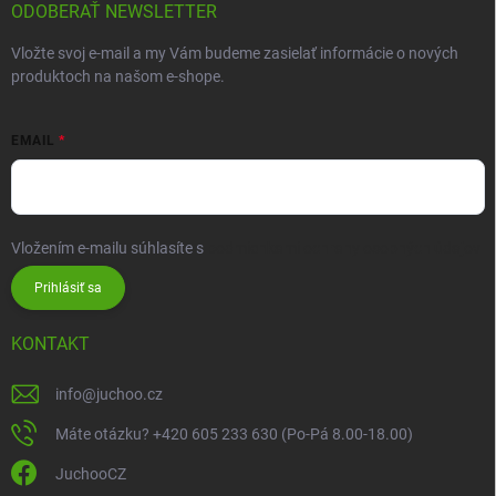
ODOBERAŤ NEWSLETTER
Vložte svoj e-mail a my Vám budeme zasielať informácie o nových
produktoch na našom e-shope.
EMAIL
Vložením e-mailu súhlasíte s
podmienkami ochrany osobných údajov
Prihlásiť sa
KONTAKT
info
@
juchoo.cz
Máte otázku? +420 605 233 630 (Po-Pá 8.00-18.00)
JuchooCZ