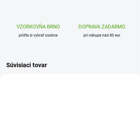
VZORKOVŇA BRNO
DOPRAVA ZADARMO
príďte si vybrať osobne
pri nákupe nad 80 eur
Súvisiaci tovar
TSARAFRICAN
DJ09915
SKLADOM
SKLADOM
(1 KS)
(2 KS)
TATTonMe Živé
Djeco Detské tetovanie