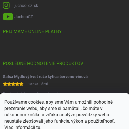
juchoo_cz_sk
JuchooCZ
PRIJÍMAME ONLINE PLATBY
POSLEDNÉ HODNOTENIE PRODUKTOV
Salsa Mydlový kvet ruže kytica červeno-vínová
Blanka Bártů
Paní na telefonu velice ochotná
Používame cookies, aby sme Vám umožnili pohodlné
prezeranie webu, aby sme si pamätali, čo máte v
nákupnom košíku a vďaka analýze prevádzky webu
neustále zlepšovali jeho funkcie, výkon a použiteľnosť.
Viac informácií
tu
.