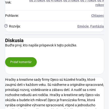
od 3 rokov
,
od 4 rokov
,
od 5 rokov
,
od 7 rokov
,
od 9
Vek
:
rokov
Pohlavie
:
Chlapec
?
Rozvíja
:
Emócie
,
Fantázia
Diskusia
Buďte prvý, kto napíše príspevok k tejto položke.
Pridať komentár
Hračky a kreatívne sady firmy Djeco sú kúzelné hračky, ktoré
zaujmú deti v každom veku. Sú nádherne a originálne spracované,
prinášajú rozvoj, vzdelávanie a zábavu detí. A nudiť sa s nimi
rozhodne nebudú ani rodičia. Hračky a kreatívne sety Djeco vás
okúzlia a budete ich milovať.Djeco je francúzska firma, ktorá
vyrába originálne výtvarne spracované, vtipné a jednoducho