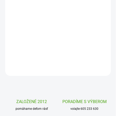
MOŽNOSTI
DORUČENIA
−
+
Pridať do košíka
Detské tetovanie pre chlapcov Piráti Djeco. Dokonale
prepracované tetovanie pre všetky malé pirátmi. Klasické
tetovanie, ktoré možno ľahko osdstranit.
DETAILNÉ INFORMÁCIE
OPÝTAŤ SA
STRÁŽIŤ
ZALOŽENÉ 2012
PORADÍME S VÝBEROM
pomáhame deťom rásť
volajte 605 233 630