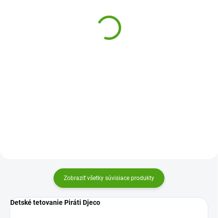
Na parádu
Víly a priatelia
5,16 €
5,16 €
Do košíka
Do košíka
Detské tetovanie Na parádu
Detské tetovanie Víly a priatelia
Djeco je dokonale prepracované
Djeco je dokonale prepracované
tetovanie v neónových farbách
tetovanie pre všetkých milovníkov
pre dievčatká aj slečny.
týchto nežných stvorení. Krásne
Dermatologicky testované
tetovanie pre deti.
tetovanie pre všetky deti!
Zobraziť všetky súvisiace produkty
Detské tetovanie Piráti Djeco