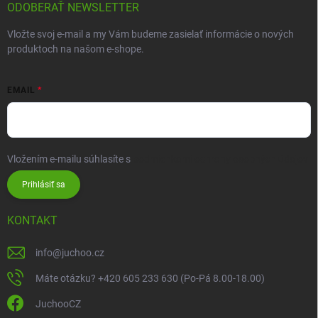
ODOBERAŤ NEWSLETTER
Vložte svoj e-mail a my Vám budeme zasielať informácie o nových
produktoch na našom e-shope.
EMAIL
Vložením e-mailu súhlasíte s
podmienkami ochrany osobných údajov
Prihlásiť sa
KONTAKT
info
@
juchoo.cz
Máte otázku? +420 605 233 630 (Po-Pá 8.00-18.00)
JuchooCZ