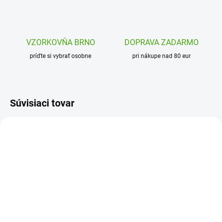
VZORKOVŇA BRNO
DOPRAVA ZADARMO
príďte si vybrať osobne
pri nákupe nad 80 eur
Súvisiaci tovar
DJ09587
DJ09599
SKLADOM
SKLADOM
(1 KS)
(2 KS)
Djeco Detské tetovanie
Djeco Detské tetovanie