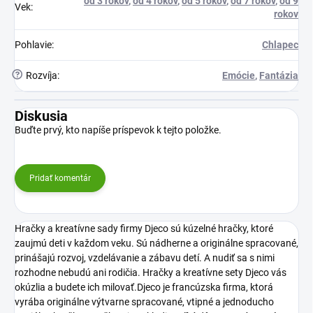
od 3 rokov
,
od 4 rokov
,
od 5 rokov
,
od 7 rokov
,
od 9
Vek
:
rokov
Pohlavie
:
Chlapec
?
Rozvíja
:
Emócie
,
Fantázia
Diskusia
Buďte prvý, kto napíše príspevok k tejto položke.
Pridať komentár
Hračky a kreatívne sady firmy Djeco sú kúzelné hračky, ktoré
zaujmú deti v každom veku. Sú nádherne a originálne spracované,
prinášajú rozvoj, vzdelávanie a zábavu detí. A nudiť sa s nimi
rozhodne nebudú ani rodičia. Hračky a kreatívne sety Djeco vás
okúzlia a budete ich milovať.Djeco je francúzska firma, ktorá
vyrába originálne výtvarne spracované, vtipné a jednoducho