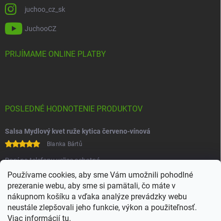
juchoo_cz_sk
JuchooCZ
PRIJÍMAME ONLINE PLATBY
POSLEDNÉ HODNOTENIE PRODUKTOV
Salsa Mydlový kvet ruže kytica červeno-vínová
Blanka Bártů
Paní na telefonu velice ochotná
Používame cookies, aby sme Vám umožnili pohodlné
prezeranie webu, aby sme si pamätali, čo máte v
nákupnom košíku a vďaka analýze prevádzky webu
neustále zlepšovali jeho funkcie, výkon a použiteľnosť.
Viac informácií
tu
.