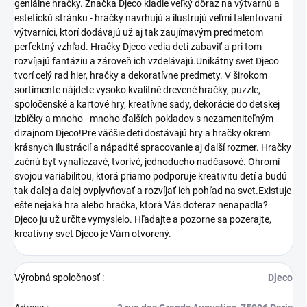
geniálne hračky. Značka Djeco kladie veľký dôraz na výtvarnú a
estetickú stránku - hračky navrhujú a ilustrujú veľmi talentovaní
výtvarníci, ktorí dodávajú už aj tak zaujímavým predmetom
perfektný vzhľad. Hračky Djeco vedia deti zabaviť a pri tom
rozvíjajú fantáziu a zároveň ich vzdelávajú.Unikátny svet Djeco
tvorí celý rad hier, hračky a dekoratívne predmety. V širokom
sortimente nájdete vysoko kvalitné drevené hračky, puzzle,
spoločenské a kartové hry, kreatívne sady, dekorácie do detskej
izbičky a mnoho - mnoho ďalších pokladov s nezameniteľným
dizajnom Djeco!Pre väčšie deti dostávajú hry a hračky okrem
krásnych ilustrácií a nápadité spracovanie aj ďalší rozmer. Hračky
začnú byť vynaliezavé, tvorivé, jednoducho nadčasové. Ohromí
svojou variabilitou, ktorá priamo podporuje kreativitu detí a budú
tak ďalej a ďalej ovplyvňovať a rozvíjať ich pohľad na svet.Existuje
ešte nejaká hra alebo hračka, ktorá Vás doteraz nenapadla?
Djeco ju už určite vymyslelo. Hľadajte a pozorne sa pozerajte,
kreatívny svet Djeco je Vám otvorený.
Výrobná spoločnosť
:
Djeco