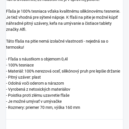
Fľaša je 100% tesniaca vďaka kvalitnému silikónovému tesnenie.
Je tiež vhodná pre sýtené nápoje. K fľaši na pitie je možné kúpiť
náhradné pitný uzávery, kefa na umývanie a čistiace tablety
značky Alfi.
Táto fľaša na pitie nemá izolačné vlastnosti - nejedná sa o
termosku!
- Fľaša s náustkom s objemom 0,4l
- 100% tesniace
- Materiál: 100% nerezová oceľ, silikónový pruh pre lepšie držanie
- Pitný uzáver: plast
- Odolná voči oderom a nárazom
- Vyrobená z netoxických materiálov
- Poistka proti zlému uzavretie fľaše
- Je možné umývať v umývačke
- Rozmery: priemer 70 mm, výška 160 mm