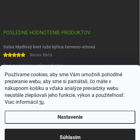
POSLEDNÉ HODNOTENIE PRODUKTOV
Salsa Mydlový kvet ruže kytica červeno-vínová
Blanka Bártů
Paní na telefonu velice ochotná
Používame cookies, aby sme Vám umožnili pohodlné
prezeranie webu, aby sme si pamätali, čo máte v
nákupnom košíku a vďaka analýze prevádzky webu
neustále zlepšovali jeho funkcie, výkon a použiteľnosť.
Viac informácií
tu
.
Heureka
Comgate
Nastavenie
Copyright 2026
Juchoo
. Všetky práva vyhradené.
Upraviť nastavenie
cookies
Súhlasím