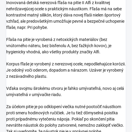
Inovovaná detská nerezová fľaša na pitie II Alfi z kvalitnej
nehrdzavejúcej ocele s praktickým náustkom. Fľaša má na sebe
kontrastné matný silikón, ktorý dáva novej fľaši nielen športový
vzhľad, ale predovšetkým umožňuje pevné a bezpečné uchopenie
fľaše, napr. Pri pohybe.
Fľaša na pitie je vyrobená z netoxických materiálov (bez
vnútorného náteru, bez bisfenolu A, bez ťažkých kovov), je
hygienicky vhodná, ako všetky produkty značky Alfi.
Korpus fľaše je vyrobený z nerezovej ocele, nepodliehajúce korózii.
Je odolný voči oderom, dopadom a nárazom. Uzáver je vyrobený
z nezávadného plastu.
Vďaka svojmu širokému otvoru je ľahko umývateľná, novo aj celá
umývateľná v umývačke riadu.
Za účelom pitie je po odklopení viečka nutné pootočiť náustkom
proti smeru hodinových ručičiek. Je tu tiež dômyselná poistka
proti prípadnému vytečeniu nápoja. Pokiaľ po skončení pitia
nevrátite náustok do polohy zatvorené, nemožno zaklopiť viečko.
Tak si uvedomíte, že náustok nie je v správnej polohe.