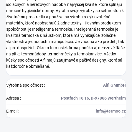
isolačných a nerezových nádob v najvyššej kvalite, ktoré spĺňajú
náročné hygienické normy. Vyrába svoje výrobky so šetrnosťou k
životnému prostrediu a používa na výrobu recyklovateľné
materiály, ktoré neobsahujú žiadne toxíny. Hlavným produktom
spoločnosti je Inteligentná termoska. Inteligentná termoska je
kvalitná termoska s náustkom, ktorá má vynikajúce izolačné
vlastnosti a jednoduchú manipuláciu. Je vhodná ako pre deti, tak
aj pre dospelých.Okrem termosiek firma ponúka aj nerezové fľaše
na pitie, termonádoby, termohrnčeky a termokanvice. Všetky
kúsky spoločnosti Alfi majú zaujímavé a páčivé designy, ktoré sú
každoročne obmieňané.
Výrobná spoločnosť
:
Alfi GMmbH
Adresa
:
Postfach 16 16, D-97866 Wertheim
E-mail
:
info@termoo.cz