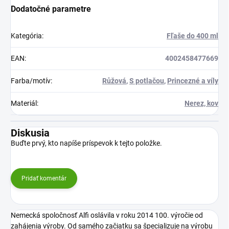
Dodatočné parametre
Kategória
:
Fľaše do 400 ml
EAN
:
4002458477669
Farba/motív
:
Růžová
,
S potlačou
,
Princezné a víly
Materiál
:
Nerez, kov
Diskusia
Buďte prvý, kto napíše príspevok k tejto položke.
Pridať komentár
Nemecká spoločnosť Alfi oslávila v roku 2014 100. výročie od
zahájenia výroby. Od samého začiatku sa špecializuje na výrobu