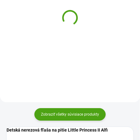
fľaša na pitie Lev
fľaša na pitie Psy modrá
9,45 €
11,10 €
Do košíka
Do košíka
Nerezová detská fľaša na pitie
Nerezová detská fľaša na pitie
Lev Sigikid bude skvelou fliaš pre
Psy Sigikid bude skvelou fľašou
všetky malé chlapcov a
pre všetky deti. Obrázok na fľaši
dievčatká. Obrázok na fľaši bude
deti bavia a pomáha im
deti baviť.
dodržiavať pitný režim.
Zobraziť všetky súvisiace produkty
Detská nerezová fľaša na pitie Little Princess II Alfi