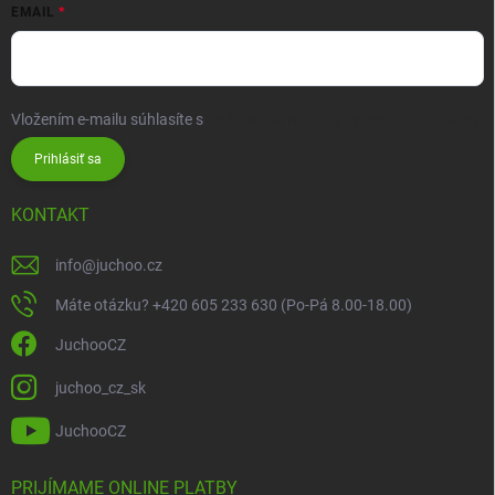
EMAIL
Vložením e-mailu súhlasíte s
podmienkami ochrany osobných údajov
Prihlásiť sa
KONTAKT
info
@
juchoo.cz
Máte otázku? +420 605 233 630 (Po-Pá 8.00-18.00)
JuchooCZ
juchoo_cz_sk
JuchooCZ
PRIJÍMAME ONLINE PLATBY