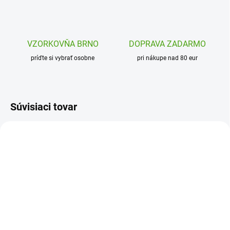
VZORKOVŇA BRNO
DOPRAVA ZADARMO
príďte si vybrať osobne
pri nákupe nad 80 eur
Súvisiaci tovar
25115
25098
ODOSLANIE DO 7 DNÍ
ODOSLANIE DO 7 DNÍ
Sigikid Detská nerezová
Sigikid Detská nerezová