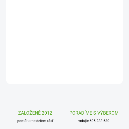
MOŽNOSTI
DORUČENIA
−
+
Pridať do košíka
Inovovaná detská nerezová fľaša na pitie II Alfi z kvalitnej
nerezovej ocele s praktickým náustkom. Ľahké pitie z kvalitnej
fľaše nielen pre deti.
DETAILNÉ INFORMÁCIE
OPÝTAŤ SA
STRÁŽIŤ
ZALOŽENÉ 2012
PORADÍME S VÝBEROM
pomáhame deťom rásť
volajte 605 233 630