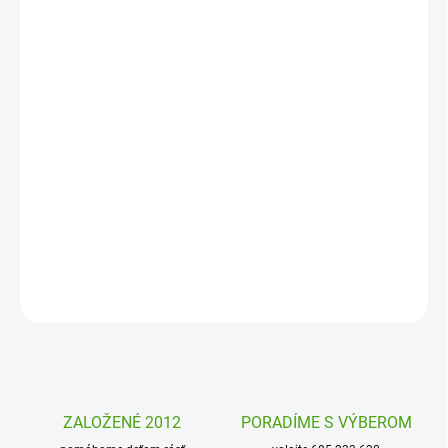
MOŽNOSTI
DORUČENIA
−
+
Pridať do košíka
Dizajnová a praktická fľaša na pitie Ion8 je skvelou voľbou pre deti
i dospelých. Vďaka 100% tesniacej konštrukcii, ľahkému otváraniu
jednou rukou a praktickému náustku sa hodí do školy, práce, na
šport i cestovanie. Stlačte tlačidlo a môžete hneď piť.
DETAILNÉ INFORMÁCIE
OPÝTAŤ SA
STRÁŽIŤ
ZALOŽENÉ 2012
PORADÍME S VÝBEROM