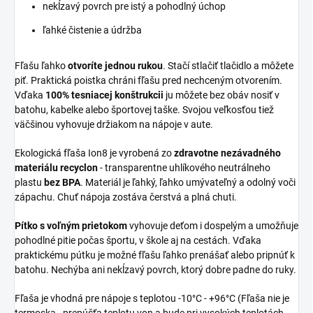
nekĺzavý povrch pre istý a pohodlný úchop
ľahké čistenie a údržba
Fľašu ľahko
otvoríte jednou rukou
. Stačí stlačiť tlačidlo a môžete
piť. Praktická poistka chráni fľašu pred nechceným otvorením.
Vďaka
100% tesniacej konštrukcii
ju môžete bez obáv nosiť v
batohu, kabelke alebo športovej taške. Svojou veľkosťou tiež
väčšinou vyhovuje držiakom na nápoje v aute.
Ekologická fľaša Ion8 je vyrobená zo
zdravotne nezávadného
materiálu recyclon
- transparentne uhlíkového neutrálneho
plastu
bez BPA
. Materiál je ľahký, ľahko umývateľný a odolný voči
zápachu. Chuť nápoja zostáva čerstvá a plná chuti.
Pítko s voľným prietokom
vyhovuje deťom i dospelým a umožňuje
pohodlné pitie počas športu, v škole aj na cestách. Vďaka
praktickému pútku je možné fľašu ľahko prenášať alebo pripnúť k
batohu. Nechýba ani nekĺzavý povrch, ktorý dobre padne do ruky.
Fľaša je vhodná pre nápoje s teplotou -10°C - +96°C (Fľaša nie je
termoska - prepúšťa teplotu von a bude pri vysokých teplotách