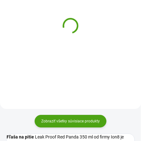
Sigikid Detská nerezová
ion8 Fľaša na pitie Leak
fľaša na pitie Kily Keeper
Proof Fish 350 ml
10,93 €
12,74 €
Do košíka
Do košíka
Detská nerezová fľaša na pitie
Dizajnová a praktická fľaša na
Kily Keeper od Sigikid pomôže
pitie Ion8 je skvelou voľbou pre
udržiavať pitný režim všetkým
deti i dospelých. Vďaka 100%
mladším deťom. Veselé obrázky
tesniacej konštrukcii, ľahkému
a kvalitné spracovanie vás
otváraniu jednou rukou a
nadchnú.
praktickému náustku sa hodí...
Zobraziť všetky súvisiace produkty
Fľaša na pitie
Leak Proof Red Panda 350 ml od firmy Ion8 je