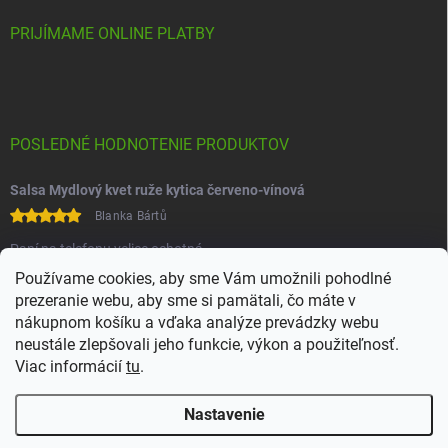
PRIJÍMAME ONLINE PLATBY
POSLEDNÉ HODNOTENIE PRODUKTOV
Salsa Mydlový kvet ruže kytica červeno-vínová
Blanka Bártů
Paní na telefonu velice ochotná
Používame cookies, aby sme Vám umožnili pohodlné
prezeranie webu, aby sme si pamätali, čo máte v
nákupnom košíku a vďaka analýze prevádzky webu
neustále zlepšovali jeho funkcie, výkon a použiteľnosť.
Viac informácií
tu
.
Heureka
Comgate
Nastavenie