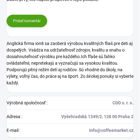
Pridať komentár
Anglická firma ion8 sa zaoberá výrobou kvalitných fliaš pre deti aj
dospelých. Vsádza na udržateľnosť zdrojov, kvalitu a snahu o
dosiahnuteľnosť výrobku pre každého.Ich fľaše sú ľahko
ovládateľné, nepretekajú a vyznačujú sa vysokou kvalitou.
Podporujú pitný režim detí aj rodičov. Sú vhodné do školy, na
výlety, voľný čas, do práce aj na šport. Zo širokej ponuky si vyberte
každý.
Výrobná spoločnosť
:
CDD s. r. o.
Adresa
:
Vyšehradská 1349/2, 128 00 Praha 2
E-mail
:
info@coffeemarket.cz