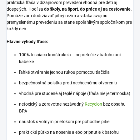
praktická fľaša v dizajnovom prevedení vhodná pre deti aj
dospelých. Hodí sa
do školy, na šport, do práce aj na cestovanie
.
Pomôže vám dodržiavať pitný režim a vďaka svojmu
premyslenému prevedeniu sa stane spoľahlivým spoločníkom pre
každý deň.
Hlavné výhody fľaše:
100% tesniaca konštrukcia – nepretečie v batohu ani
kabelke
ľahké otváranie jednou rukou pomocou tlačidla
bezpečnostná poistka proti nechcenému otvoreniu
vhodná pre studené aj teplé nápoje (fľaša nie je termoska)
netoxický a zdravotne nezávadný
Recyclon
bez obsahu
BPA
náustok s voľným prietokom pre pohodlné pitie
praktické pútko na nosenie alebo pripnutie k batohu