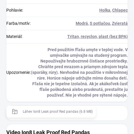
Pohlavie
:
Holka
,
Chlapec
Farba/motív
:
Modrá
,
S potlačou
,
Zvieratá
Materiál
:
Tritan, recyclon, plast (bez BPA)
Pred použitím fľašu umyte v teplej vode. V
umývačke umývajte na studený program.
Nepoužívajte hrubozrnné čistiace prostriedky.
Chráňte pred mrazom a priamym zdrojom tepla
Upozornenie
:
(sporáky, rúry). Nevhodné na použitie v mikrovlnnej
rúre. Horúce nápoje udržujte mimo dosahu detí.
Fľaša nie je tepelne izolačná. Ak je akákoľvek časť
fľaše poškodená alebo prasknutá, prestaňte ju
používať. Nie je vhodné pre sýtené nápoje.
Láhev Ion8 Leak proof Red pandas (6.8 MB)
Video Ion8 Leak Proof Red Pandas