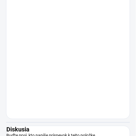
Diskusia
Buďte prvý, kto napíše príspevok k tejto položke.