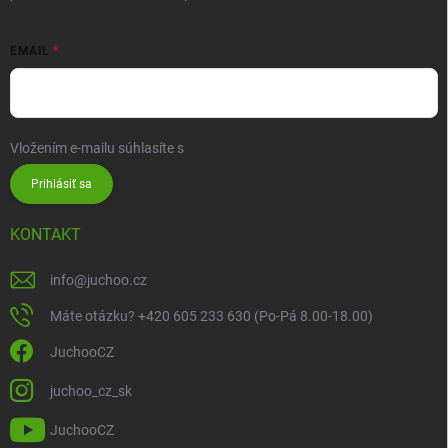
EMAIL
Vložením e-mailu súhlasíte s
podmienkami ochrany osobných údajov
Prihlásiť sa
KONTAKT
info
@
juchoo.cz
Máte otázku? +420 605 233 630 (Po-Pá 8.00-18.00)
JuchooCZ
juchoo_cz_sk
JuchooCZ