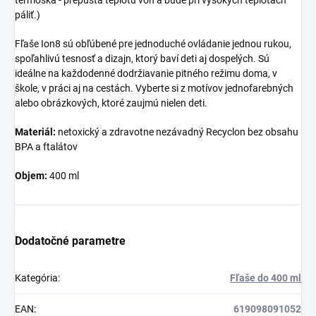
páliť.)
Fľaše Ion8 sú obľúbené pre jednoduché ovládanie jednou rukou,
spoľahlivú tesnosť a dizajn, ktorý baví deti aj dospelých. Sú
ideálne na každodenné dodržiavanie pitného režimu doma, v
škole, v práci aj na cestách. Vyberte si z motívov jednofarebných
alebo obrázkových, ktoré zaujmú nielen deti.
Materiál:
netoxický a zdravotne nezávadný Recyclon bez obsahu
BPA a ftalátov
Objem:
400 ml
Dodatočné parametre
Kategória
:
Fľaše do 400 ml
EAN
:
619098091052