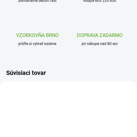
pomáhame deťom rásť
volajte 605 233 630
VZORKOVŇA BRNO
DOPRAVA ZADARMO
príďte si vybrať osobne
pri nákupe nad 80 eur
Súvisiaci tovar
25291
ION-RF350PBFISH
ODOSLANIE DO 7 DNÍ
ODOSLANIE DO 7 DNÍ